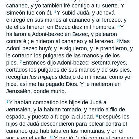
cananeo, y yo también iré contigo a tu suerte. Y
Simeón fue con él.
Y subió Judá, y Jehová
4
entregó en sus manos al cananeo y al ferezeo; y
de ellos hirieron en Bezec diez mil hombres.
Y
5
hallaron a Adoni-bezec en Bezec, y pelearon
contra él; e hirieron al cananeo y al ferezeo.
Mas
6
Adoni-bezec huyó; y le siguieron, y le prendieron, y
le cortaron los pulgares de las manos y de los
pies.
Entonces dijo Adoni-bezec: Setenta reyes,
7
cortados los pulgares de sus manos y de sus pies,
recogían
las migajas
debajo de mi mesa; como yo
hice, así me ha pagado Dios. Y le metieron en
Jerusalén, donde murió.
Y habían combatido los hijos de Judá a
8
Jerusalén, y la habían tomado, y herido a filo de
espada, y puesto a fuego la ciudad.
Después los
9
hijos de Judá descendieron para pelear contra el
cananeo que habitaba en las montañas, y en el
sur, y en el valle.
Y partió Judá contra el cananeo
10