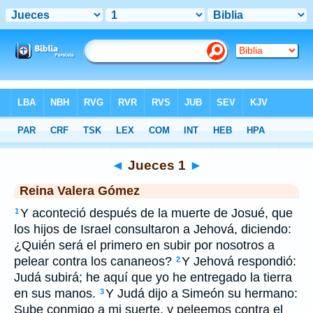
Biblia
>
RVG
> Jueces 1
◄
Jueces 1
►
Reina Valera Gómez
Y aconteció después de la muerte de Josué, que
1
los hijos de Israel consultaron a Jehová, diciendo:
¿Quién será el primero en subir por nosotros a
pelear contra los cananeos?
Y Jehová respondió:
2
Judá subirá; he aquí que yo he entregado la tierra
en sus manos.
Y Judá dijo a Simeón su hermano:
3
Sube conmigo a mi suerte, y peleemos contra el