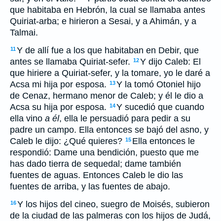
que habitaba en Hebrón, la cual se llamaba antes
Quiriat-arba; e hirieron a Sesai, y a Ahimán, y a
Talmai.
Y de allí fue a los que habitaban en Debir, que
11
antes se llamaba Quiriat-sefer.
Y dijo Caleb: El
12
que hiriere a Quiriat-sefer, y la tomare, yo le daré a
Acsa mi hija por esposa.
Y la tomó Otoniel hijo
13
de Cenaz, hermano menor de Caleb; y él le dio a
Acsa su hija por esposa.
Y sucedió que cuando
14
ella vino
a él
, ella le persuadió para pedir a su
padre un campo. Ella entonces se bajó del asno, y
Caleb le dijo: ¿Qué quieres?
Ella entonces le
15
respondió: Dame una bendición, puesto que me
has dado tierra de sequedal; dame también
fuentes de aguas. Entonces Caleb le dio las
fuentes de arriba, y las fuentes de abajo.
Y los hijos del cineo, suegro de Moisés, subieron
16
de la ciudad de las palmeras con los hijos de Judá,