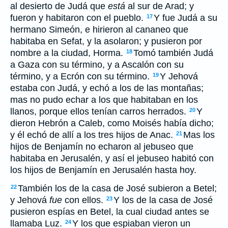
al desierto de Judá que
está
al sur de Arad; y
fueron y habitaron con el pueblo.
Y fue Judá a su
17
hermano Simeón, e hirieron al cananeo que
habitaba en Sefat, y la asolaron; y pusieron por
nombre a la ciudad, Horma.
Tomó también Judá
18
a Gaza con su término, y a Ascalón con su
término, y a Ecrón con su término.
Y Jehová
19
estaba con Judá, y echó a los de las montañas;
mas no pudo echar a los que habitaban en los
llanos, porque ellos tenían carros herrados.
Y
20
dieron Hebrón a Caleb, como Moisés había dicho;
y él echó de allí a los tres hijos de Anac.
Mas los
21
hijos de Benjamín no echaron al jebuseo que
habitaba en Jerusalén, y así el jebuseo habitó con
los hijos de Benjamín en Jerusalén hasta hoy.
También los de la casa de José subieron a Betel;
22
y Jehová
fue
con ellos.
Y los de la casa de José
23
pusieron espías en Betel, la cual ciudad antes se
llamaba Luz.
Y los que espiaban vieron un
24