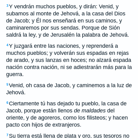
Y vendrán muchos pueblos, y dirán: Venid, y
3
subamos al monte de Jehová, a la casa del Dios
de Jacob; y Él nos enseñará en sus caminos, y
caminaremos por sus sendas. Porque de Sión
saldrá la ley, y de Jerusalén la palabra de Jehová.
Y juzgará entre las naciones, y reprenderá a
4
muchos pueblos; y volverán sus espadas en rejas
de arado, y sus lanzas en hoces; no alzará espada
nación contra nación, ni se adiestrarán más para la
guerra.
Venid, oh casa de Jacob, y caminemos a la luz de
5
Jehová.
Ciertamente tú has dejado tu pueblo, la casa de
6
Jacob, porque están llenos
de maldades
del
oriente, y de agoreros, como los filisteos; y hacen
pacto con hijos de extranjeros.
Su tierra está llena de plata y oro, sus tesoros no
7