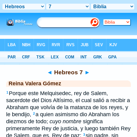
Biblia
>
RVG
> Hebreos 7
◄
Hebreos 7
►
Reina Valera Gómez
Porque este Melquisedec, rey de Salem,
1
sacerdote del Dios Altísimo, el cual salió a recibir a
Abraham que volvía de la matanza de los reyes, y
le bendijo,
a quien asimismo dio Abraham los
2
diezmos de todo;
cuyo nombre
significa
primeramente Rey de justicia, y luego también Rey
de Salem, que es, Rey de paz;
sin padre, sin
3