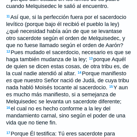
cuando Melquisedec le salió al encuentro.
Así que, si la perfección fuera por el sacerdocio
11
levítico (porque bajo él recibió el pueblo la ley)
¿qué necesidad había aún de que se levantase
otro sacerdote según el orden de Melquisedec, y
que no fuese llamado según el orden de Aarón?
Pues mudado el sacerdocio, necesario es que se
12
haga también mudanza de la ley;
porque Aquél
13
de quien se dicen estas cosas, de otra tribu es, de
la cual nadie atendió al altar.
Porque manifiesto
14
es
que nuestro Señor nació de Judá, de cuya tribu
nada habló Moisés tocante al sacerdocio.
Y aun
15
es mucho más manifiesto, si a semejanza de
Melquisedec se levanta un sacerdote diferente;
el cual no es hecho conforme a la ley del
16
mandamiento carnal, sino según el poder de una
vida que no tiene fin.
Porque Él testifica: Tú eres sacerdote para
17