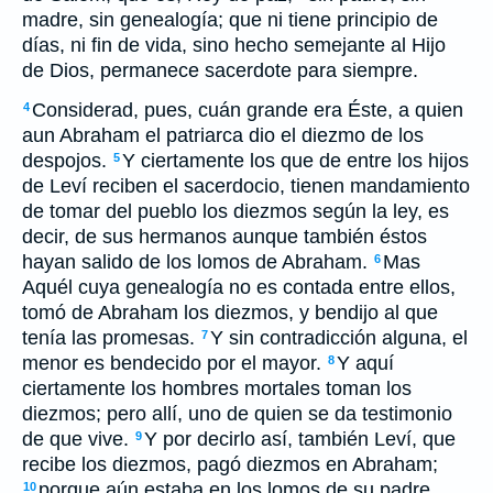
madre, sin genealogía; que ni tiene principio de
días, ni fin de vida, sino hecho semejante al Hijo
de Dios, permanece sacerdote para siempre.
Considerad, pues, cuán grande era Éste, a quien
4
aun Abraham el patriarca dio el diezmo de los
despojos.
Y ciertamente los que de entre los hijos
5
de Leví reciben el sacerdocio, tienen mandamiento
de tomar del pueblo los diezmos según la ley, es
decir, de sus hermanos aunque también éstos
hayan salido de los lomos de Abraham.
Mas
6
Aquél cuya genealogía no es contada entre ellos,
tomó de Abraham los diezmos, y bendijo al que
tenía las promesas.
Y sin contradicción alguna, el
7
menor es bendecido por el mayor.
Y aquí
8
ciertamente los hombres mortales toman los
diezmos; pero allí, uno de quien se da testimonio
de que vive.
Y por decirlo así, también Leví, que
9
recibe los diezmos, pagó diezmos en Abraham;
porque aún estaba en los lomos de su padre
10