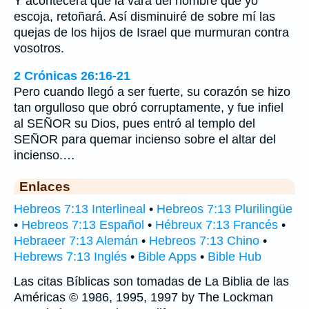
Y acontecerá que la vara del hombre que yo
escoja, retoñará. Así disminuiré de sobre mí las
quejas de los hijos de Israel que murmuran contra
vosotros.
2 Crónicas 26:16-21
Pero cuando llegó a ser fuerte, su corazón se hizo
tan orgulloso que obró corruptamente, y fue infiel
al SEÑOR su Dios, pues entró al templo del
SEÑOR para quemar incienso sobre el altar del
incienso.…
Enlaces
Hebreos 7:13 Interlineal
•
Hebreos 7:13 Plurilingüe
•
Hebreos 7:13 Español
•
Hébreux 7:13 Francés
•
Hebraeer 7:13 Alemán
•
Hebreos 7:13 Chino
•
Hebrews 7:13 Inglés
•
Bible Apps
•
Bible Hub
Las citas Bíblicas son tomadas de La Biblia de las
Américas © 1986, 1995, 1997 by The Lockman