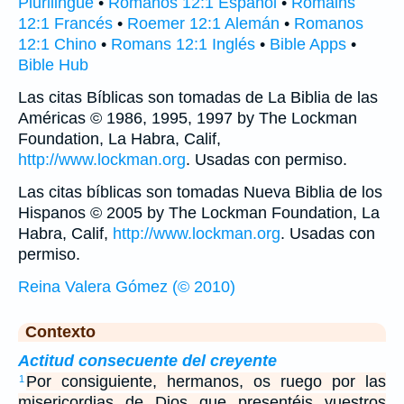
Plurilingüe
•
Romanos 12:1 Español
•
Romains
12:1 Francés
•
Roemer 12:1 Alemán
•
Romanos
12:1 Chino
•
Romans 12:1 Inglés
•
Bible Apps
•
Bible Hub
Las citas Bíblicas son tomadas de La Biblia de las
Américas © 1986, 1995, 1997 by The Lockman
Foundation, La Habra, Calif,
http://www.lockman.org
. Usadas con permiso.
Las citas bíblicas son tomadas Nueva Biblia de los
Hispanos © 2005 by The Lockman Foundation, La
Habra, Calif,
http://www.lockman.org
. Usadas con
permiso.
Reina Valera Gómez (© 2010)
Contexto
Actitud consecuente del creyente
Por consiguiente, hermanos, os ruego por las
1
misericordias de Dios que presentéis vuestros