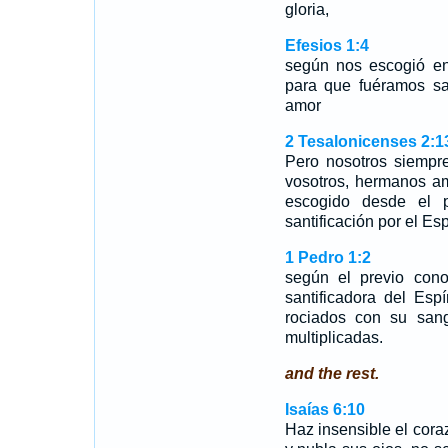
gloria,
Efesios 1:4
según nos escogió en
para que fuéramos sa
amor
2 Tesalonicenses 2:1
Pero nosotros siempr
vosotros, hermanos a
escogido desde el p
santificación por el Esp
1 Pedro 1:2
según el previo cono
santificadora del Esp
rociados con su san
multiplicadas.
and the rest.
Isaías 6:10
Haz insensible el cora