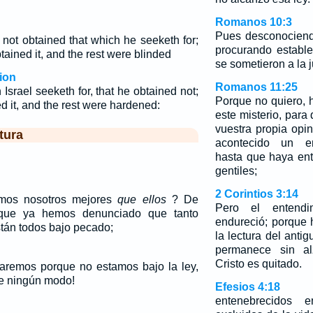
Romanos 10:3
Pues desconociendo
 not obtained that which he seeketh for;
procurando estable
tained it, and the rest were blinded
se sometieron a la j
ion
Romanos 11:25
srael seeketh for, that he obtained not;
Porque no quiero, 
ed it, and the rest were hardened:
este misterio, para
vuestra propia opin
tura
acontecido un en
hasta que haya ent
gentiles;
2 Corintios 3:14
mos nosotros mejores
que ellos
? De
Pero el entendi
que ya hemos denunciado que tanto
endureció; porque 
tán todos bajo pecado;
la lectura del anti
permanece sin a
Cristo es quitado.
remos porque no estamos bajo la ley,
De ningún modo!
Efesios 4:18
entenebrecidos e