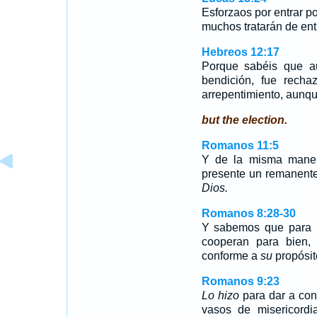
Esforzaos por entrar po
muchos tratarán de ent
Hebreos 12:17
Porque sabéis que a
bendición, fue recha
arrepentimiento, aunqu
but the election.
Romanos 11:5
Y de la misma maner
presente un remanente
Dios.
Romanos 8:28-30
Y sabemos que para l
cooperan para bien
conforme a
su
propósi
Romanos 9:23
Lo hizo
para dar a cono
vasos de misericord