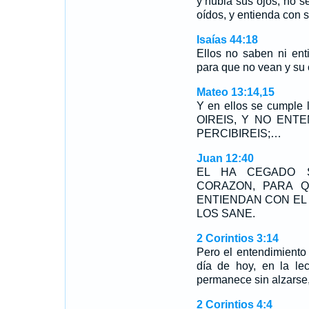
y nubla sus ojos, no s
oídos, y entienda con s
Isaías 44:18
Ellos no saben ni ent
para que no vean y su
Mateo 13:14,15
Y en ellos se cumple l
OIREIS, Y NO ENTE
PERCIBIREIS;…
Juan 12:40
EL HA CEGADO 
CORAZON, PARA 
ENTIENDAN CON EL
LOS SANE.
2 Corintios 3:14
Pero el entendimiento
día de hoy, en la le
permanece sin alzarse
2 Corintios 4:4