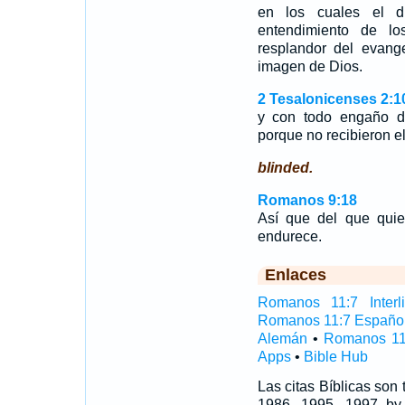
en los cuales el 
entendimiento de lo
resplandor del evange
imagen de Dios.
2 Tesalonicenses 2:1
y con todo engaño de
porque no recibieron e
blinded.
Romanos 9:18
Así que del que quier
endurece.
Enlaces
Romanos 11:7 Interli
Romanos 11:7 Españo
Alemán
•
Romanos 11
Apps
•
Bible Hub
Las citas Bíblicas son
1986, 1995, 1997 by