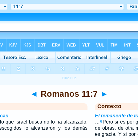
◄
Romanos 11:7
►
Contexto
icas
El remanente de Is
o que Israel busca no lo ha alcanzado,
…
Pero si es por 
6
escogidos lo alcanzaron y los demás
de obras, de otra 
es gracia. Y si por