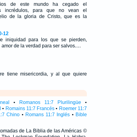
dios de este mundo ha cegado el
s incrédulos, para que no vean el
lio de la gloria de Cristo, que es la
0-12
 iniquidad para los que se pierden,
l amor de la verdad para ser salvos.…
e tiene misericordia, y al que quiere
neal
•
Romanos 11:7 Plurilingüe
•
l
•
Romains 11:7 Francés
•
Roemer 11:7
:7 Chino
•
Romans 11:7 Inglés
•
Bible
 tomadas de La Biblia de las Américas ©
 The Lockman Foundation, La Habra,