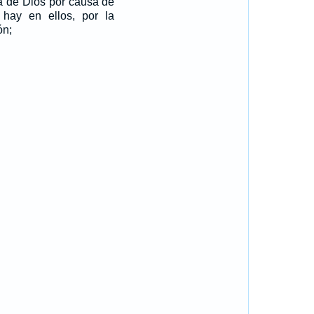
da de Dios por causa de
 hay en ellos, por la
ón;