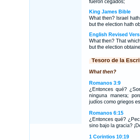
fueron cegados;
King James Bible
What then? Israel hath
but the election hath ob
English Revised Vers
What then? That which I
but the election obtain
Tesoro de la Escri
What then?
Romanos 3:9
¿Entonces qué? ¿So
ninguna manera; por
judíos como griegos es
Romanos 6:15
¿Entonces qué? ¿Peca
sino bajo la gracia? ¡
1 Corintios 10:19