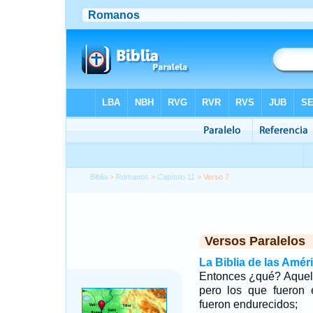
Biblia
>
Romanos
>
Capítulo 11
> Verso 7
Versos Paralelos
La Biblia de las Amér
Entonces ¿qué? Aquell
pero los que fueron 
fueron endurecidos;