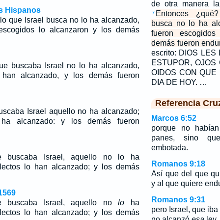
de otra manera la
os Hispanos
Entonces ¿qué?
7
o que Israel busca no lo ha alcanzado,
busca no lo ha al
escogidos lo alcanzaron y los demás
fueron escogidos
demás fueron endur
escrito: DIOS LE
ESTUPOR, OJOS
e buscaba Israel no lo ha alcanzado,
OIDOS CON QUE 
o han alcanzado, y los demás fueron
DIA DE HOY. …
Referencia Cru
scaba Israel aquello no ha alcanzado;
Marcos 6:52
 ha alcanzado: y los demás fueron
porque no habían
panes, sino qu
embotada.
buscaba Israel, aquello no
lo
ha
Romanos 9:18
lectos lo han alcanzado; y los demás
Así que del que qui
y al que quiere end
1569
Romanos 9:31
 buscaba Israel, aquello no
lo
ha
pero Israel, que iba 
lectos lo han alcanzado; y los demás
no alcanzó
esa
ley.