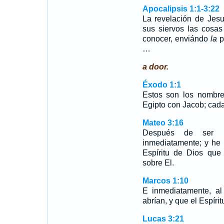
Apocalipsis 1:1-3:22
La revelación de Jesu
sus siervos las cosa
conocer, enviándo
la
p
…
a door.
Éxodo 1:1
Estos son los nombre
Egipto con Jacob; cada
Mateo 3:16
Después de ser b
inmediatamente; y he a
Espíritu de Dios qu
sobre El.
Marcos 1:10
E inmediatamente, al 
abrían, y que el Espír
Lucas 3:21