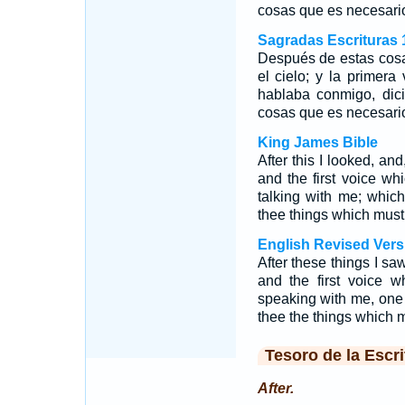
cosas que es necesari
Sagradas Escrituras 
Después de estas cosa
el cielo; y la primer
hablaba conmigo, dic
cosas que es necesari
King James Bible
After this I looked, an
and the first voice wh
talking with me; whic
thee things which must 
English Revised Vers
After these things I s
and the first voice w
speaking with me, one 
thee the things which 
Tesoro de la Escri
After.