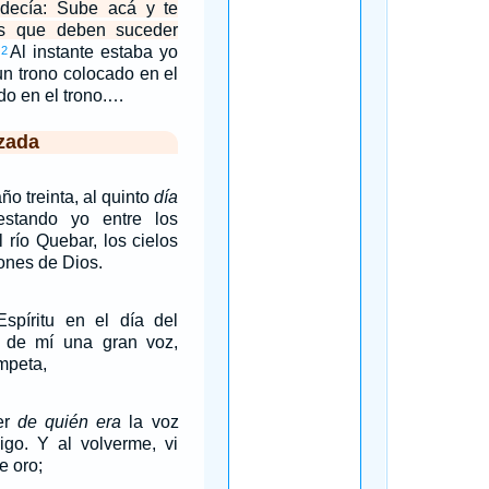
decía: Sube acá y te
as que deben suceder
Al instante estaba yo
2
 un trono colocado en el
ado en el trono.…
zada
ño treinta, al quinto
día
estando yo entre los
l río Quebar, los cielos
iones de Dios.
spíritu en el día del
s de mí una gran voz,
mpeta,
er
de quién era
la voz
go. Y al volverme, vi
e oro;