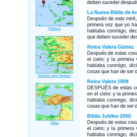
deben suceder después
La Nueva Biblia de l
Después de esto miré, y
primera voz que yo ha
hablaba conmigo, dec
que deben suceder des
Reina Valera Gómez
Después de estas cosa
el cielo; y la primera
hablaba conmigo, dic
cosas que han de ser 
Reina Valera 1909
DESPUÉS de estas cos
en el cielo: y la prim
hablaba conmigo, dic
cosas que han de ser 
Biblia Jubileo 2000
Después de estas cosa
el cielo; y la primer
hablaba conmigo, dic