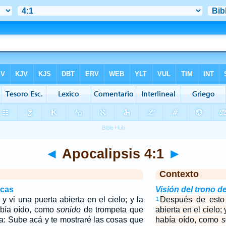
◄
Apocalipsis 4:1
►
Contexto
icas
Visión del trono d
 vi una puerta abierta en el cielo; y la
Después de esto 
1
abía oído, como
sonido
de trompeta que
abierta en el cielo;
a: Sube acá y te mostraré las cosas que
había oído, como
s