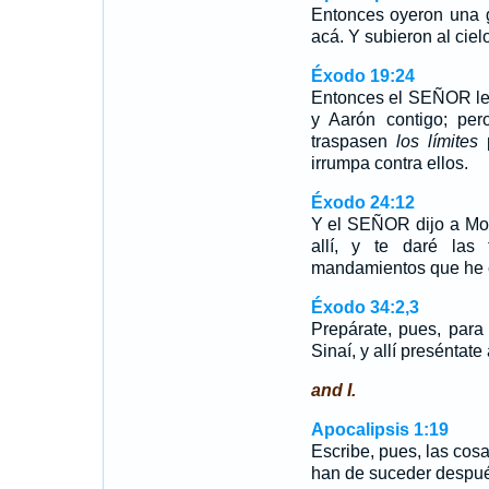
Entonces oyeron una g
acá. Y subieron al ciel
Éxodo 19:24
Entonces el SEÑOR le d
y Aarón contigo; per
traspasen
los límites
p
irrumpa contra ellos.
Éxodo 24:12
Y el SEÑOR dijo a Moi
allí, y te daré las
mandamientos que he es
Éxodo 34:2,3
Prepárate, pues, par
Sinaí, y allí preséntat
and I.
Apocalipsis 1:19
Escribe, pues, las cosa
han de suceder despué