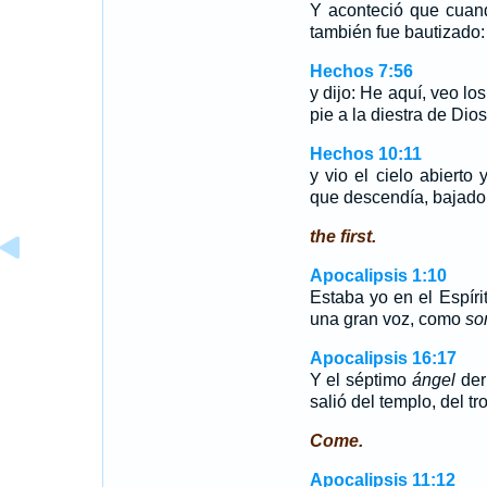
Y aconteció que cuand
también fue bautizado: 
Hechos 7:56
y dijo: He aquí, veo lo
pie a la diestra de Dios
Hechos 10:11
y vio el cielo abierto
que descendía, bajado a
the first.
Apocalipsis 1:10
Estaba yo en el Espírit
una gran voz, como
so
Apocalipsis 16:17
Y el séptimo
ángel
der
salió del templo, del t
Come.
Apocalipsis 11:12