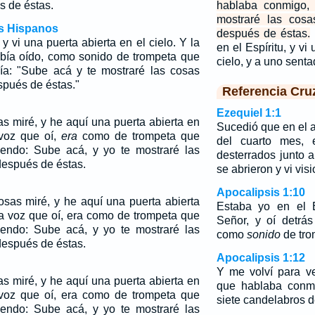
 de éstas.
hablaba conmigo, 
mostraré las cos
os Hispanos
después de éstas.
 vi una puerta abierta en el cielo. Y la
en el Espíritu, y vi
bía oído, como sonido de trompeta que
cielo, y a uno sent
ía: "Sube acá y te mostraré las cosas
pués de éstas."
Referencia Cru
Ezequiel 1:1
s miré, y he aquí una puerta abierta en
Sucedió que en el a
 voz que oí,
era
como de trompeta que
del cuarto mes, 
iendo: Sube acá, y yo te mostraré las
desterrados junto a
después de éstas.
se abrieron y vi vis
Apocalipsis 1:10
as miré, y he aquí una puerta abierta
Estaba yo en el E
era voz que oí, era como de trompeta que
Señor, y oí detrá
iendo: Sube acá, y yo te mostraré las
como
sonido
de tro
después de éstas.
Apocalipsis 1:12
Y me volví para v
s miré, y he aquí una puerta abierta en
que hablaba conmi
a voz que oí, era como de trompeta que
siete candelabros d
iendo: Sube acá, y yo te mostraré las