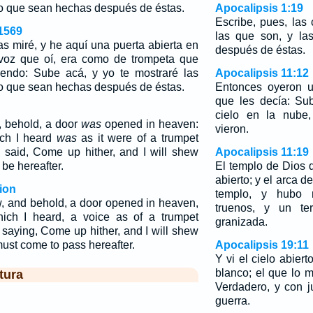
o que sean hechas después de éstas.
Apocalipsis 1:19
Escribe, pues, las
1569
las que son, y la
s miré, y he aquí una puerta abierta en
después de éstas.
a voz que oí, era como de trompeta que
iendo: Sube acá, y yo te mostraré las
Apocalipsis 11:12
o que sean hechas después de éstas.
Entonces oyeron u
que les decía: Su
cielo en la nube
d, behold, a door
was
opened in heaven:
vieron.
ich I heard
was
as it were of a trumpet
h said, Come up hither, and I will shew
Apocalipsis 11:19
be hereafter.
El templo de Dios q
abierto; y el arca d
ion
templo, y hubo 
aw, and behold, a door opened in heaven,
truenos, y un te
hich I heard, a voice as of a trumpet
granizada.
saying, Come up hither, and I will shew
must come to pass hereafter.
Apocalipsis 19:11
Y vi el cielo abiert
blanco; el que lo 
tura
Verdadero, y con j
guerra.