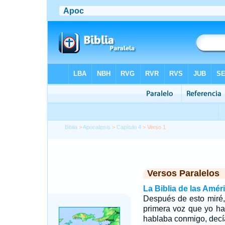
Biblia
>
Apocalipsis
>
Capítulo 4
> Verso 1
Versos Paralelos
La Biblia de las Amér
Después de esto miré, y
primera voz que yo h
hablaba conmigo, decí