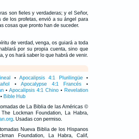
ras son fieles y verdaderas; y el Señor,
s de los profetas, envió a su ángel para
las cosas que pronto han de suceder.
íritu de verdad, venga, os guiará a toda
hablará por su propia cuenta, sino que
a, y os hará saber lo que habrá de venir.
ineal
•
Apocalipsis 4:1 Plurilingüe
•
añol
•
Apocalypse 4:1 Francés
•
án
•
Apocalipsis 4:1 Chino
•
Revelation
•
Bible Hub
 tomadas de La Biblia de las Américas ©
 The Lockman Foundation, La Habra,
an.org
. Usadas con permiso.
n tomadas Nueva Biblia de los Hispanos
man Foundation, La Habra, Calif,