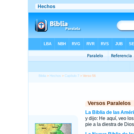
Biblia
>
Hechos
>
Capítulo 7
> Verso 56
Versos Paralelos
La Biblia de las Amér
y dijo: He aquí, veo lo
pie a la diestra de Dios