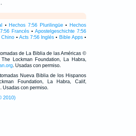
…
al
•
Hechos 7:56 Plurilingüe
•
Hechos
 7:56 Francés
•
Apostelgeschichte 7:56
 Chino
•
Acts 7:56 Inglés
•
Bible Apps
•
 tomadas de La Biblia de las Américas ©
 The Lockman Foundation, La Habra,
an.org
. Usadas con permiso.
n tomadas Nueva Biblia de los Hispanos
man Foundation, La Habra, Calif,
g
. Usadas con permiso.
© 2010)