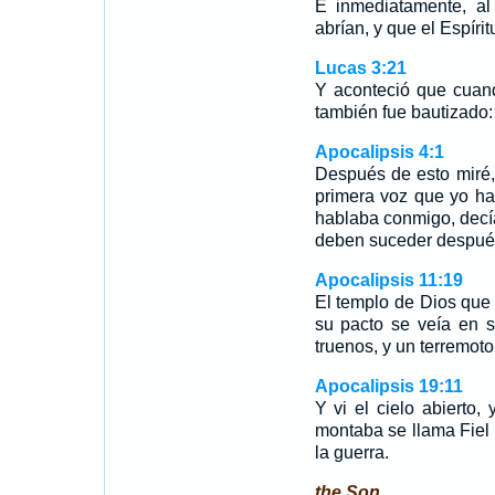
E inmediatamente, al 
abrían, y que el Espír
Lucas 3:21
Y aconteció que cuand
también fue bautizado: 
Apocalipsis 4:1
Después de esto miré, y
primera voz que yo h
hablaba conmigo, decí
deben suceder después
Apocalipsis 11:19
El templo de Dios que e
su pacto se veía en 
truenos, y un terremoto
Apocalipsis 19:11
Y vi el cielo abierto,
montaba se llama Fiel 
la guerra.
the Son.