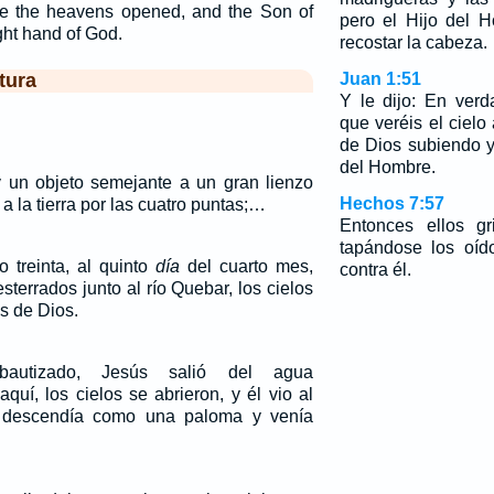
ee the heavens opened, and the Son of
pero el Hijo del 
ght hand of God.
recostar la cabeza.
tura
Juan 1:51
Y le dijo: En ver
que veréis el cielo
de Dios subiendo y
del Hombre.
 y un objeto semejante a un gran lienzo
Hechos 7:57
 la tierra por las cuatro puntas;…
Entonces ellos gr
tapándose los oíd
 treinta, al quinto
día
del cuarto mes,
contra él.
sterrados junto al río Quebar, los cielos
es de Dios.
autizado, Jesús salió del agua
quí, los cielos se abrieron, y él vio al
e descendía como una paloma y venía