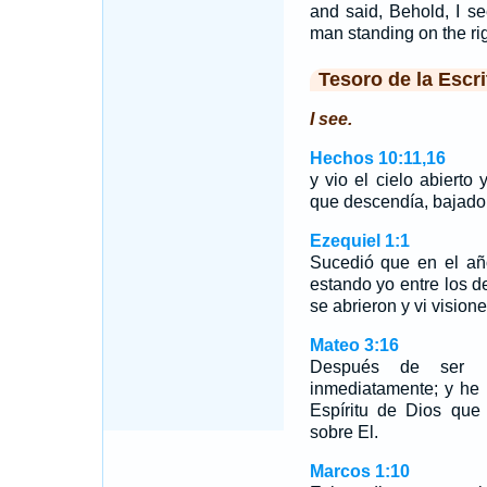
and said, Behold, I s
man standing on the ri
Tesoro de la Escri
I see.
Hechos 10:11,16
y vio el cielo abierto
que descendía, bajado a
Ezequiel 1:1
Sucedió que en el año
estando yo entre los de
se abrieron y vi vision
Mateo 3:16
Después de ser b
inmediatamente; y he a
Espíritu de Dios qu
sobre El.
Marcos 1:10