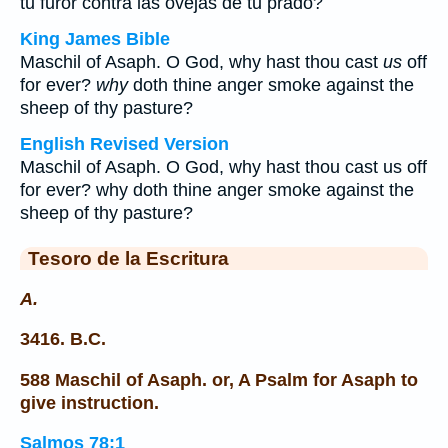
tu furor contra las ovejas de tu prado?
King James Bible
Maschil of Asaph. O God, why hast thou cast
us
off
for ever?
why
doth thine anger smoke against the
sheep of thy pasture?
English Revised Version
Maschil of Asaph. O God, why hast thou cast us off
for ever? why doth thine anger smoke against the
sheep of thy pasture?
Tesoro de la Escritura
A.
3416. B.C.
588 Maschil of Asaph. or, A Psalm for Asaph to
give instruction.
Salmos 78:1