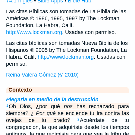
74:1 Inglés
•
Bible Apps
•
Bible Hub
Las citas Bíblicas son tomadas de La Biblia de las
Américas © 1986, 1995, 1997 by The Lockman
Foundation, La Habra, Calif,
http://www.lockman.org
. Usadas con permiso.
Las citas bíblicas son tomadas Nueva Biblia de los
Hispanos © 2005 by The Lockman Foundation, La
Habra, Calif,
http://www.lockman.org
. Usadas con
permiso.
Reina Valera Gómez (© 2010)
Contexto
Plegaria en medio de la destrucción
Oh Dios, ¿por qué
nos
has rechazado para
1
siempre? ¿
Por qué
se enciende tu ira contra las
ovejas de tu prado?
Acuérdate de tu
2
congregación, la que adquiriste desde los tiempos
antiguos, la que redimiste para que sea la tribu de