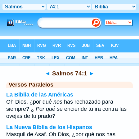
Biblia
>
Salmos
>
Capítulo 74
> Verso 1
◄
Salmos 74:1
►
Versos Paralelos
La Biblia de las Américas
Oh Dios, ¿por qué
nos
has rechazado para
siempre? ¿
Por qué
se enciende tu ira contra las
ovejas de tu prado?
La Nueva Biblia de los Hispanos
Masquil de Asaf. Oh Dios, ¿por qué nos has