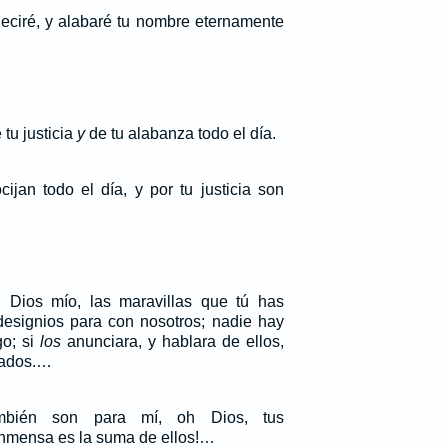
deciré, y alabaré tu nombre eternamente
tu justicia
y
de tu alabanza todo el día.
ijan todo el día, y por tu justicia son
Dios mío, las maravillas que tú has
esignios para con nosotros; nadie hay
go; si
los
anunciara, y hablara de ellos,
rados.…
ambién son para mí, oh Dios, tus
nmensa es la suma de ellos!…