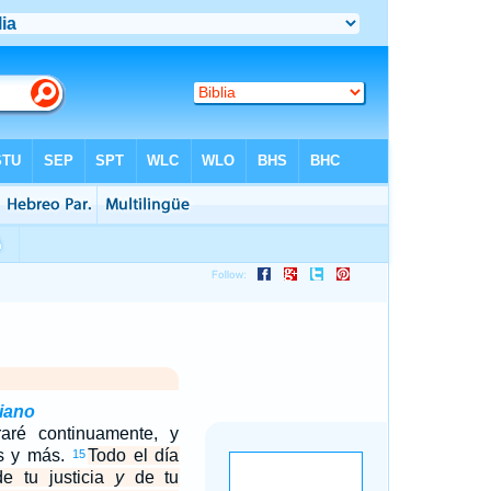
iano
aré continuamente, y
s y más.
Todo el día
15
e tu justicia
y
de tu