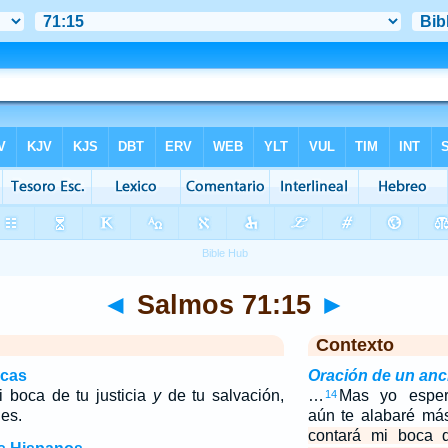
◄
Salmos 71:15
►
Contexto
icas
Oración de un anc
i boca de tu justicia
y
de tu salvación,
…
Mas yo esper
14
es.
aún te alabaré má
contará mi boca d