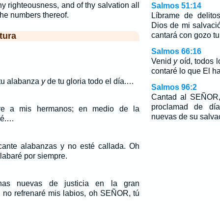
hy righteousness, and of thy salvation all
Salmos 51:14
 the numbers thereof.
Líbrame de delito
Dios de mi salvaci
tura
cantará con gozo tu 
Salmos 66:16
Venid
y
oíd, todos l
contaré lo que El h
 tu alabanza
y
de tu gloria todo el día.…
Salmos 96:2
Cantad al SEÑOR,
proclamad de dí
re a mis hermanos; en medio de la
nuevas de su salva
ré.…
ante alabanzas y no esté callada. Oh
labaré por siempre.
as nuevas de justicia en la gran
, no refrenaré mis labios, oh SEÑOR, tú