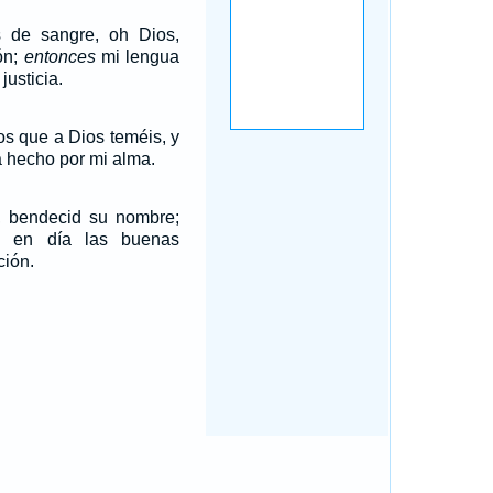
s de sangre, oh Dios,
ón;
entonces
mi lengua
justicia.
os que a Dios teméis, y
a hecho por mi alma.
 bendecid su nombre;
a en día las buenas
ción.