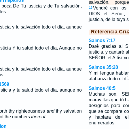
os Hispanos
salvación, porqu
 boca De Tu justicia y de Tu salvación,
Vendré con los
16
les.
DIOS el Señor; 
justicia, de la tuya
sticia y tu salvación todo el día, aunque
Referencia Cru
Salmos 7:17
Daré gracias al 
sticia Y tu salud todo el día, Aunque no
justicia, y cantaré
SEÑOR, el Altísimo
Salmos 35:28
sticia y tu salvación todo el día, aunque
Y mi lengua hablar
as
.
alabanza todo el dí
1569
Salmos 40:5
sticia y tu salud todo el día, aunque no
Muchas son, SE
maravillas que tú 
designios para co
orth thy righteousness
and
thy salvation
que se compare con
 not the numbers
thereof
.
y hablara de el
enumerados.
ion