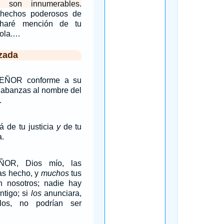
e son innumerables.
 hechos poderosos de
haré mención de tu
 sola.…
zada
SEÑOR conforme a su
 alabanzas al nombre del
.
á de tu justicia
y
de tu
a.
ÑOR, Dios mío, las
has hecho, y
muchos
tus
n nosotros; nadie hay
tigo; si
los
anunciara,
los, no podrían ser