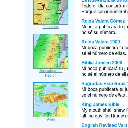
La Nueva Biblia de l
Todo el día contará mi
Porque son innumerab
Reina Valera Gómez
Mi boca publicará tu ju
no sé su número.
Reina Valera 1909
Mi boca publicará tu ju
sé el número de ellas.
Biblia Jubileo 2000
Mi boca publicará tu ju
no sé el número
de ell
Sagradas Escrituras 
Mi boca publicará tu ju
sé el número
de ellas
.
King James Bible
My mouth shall shew f
all the day; for I know
English Revised Vers