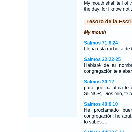
My mouth shall tell of t
the day; for I know not
Tesoro de la Escri
My mouth
Salmos 71:8,24
Llena está mi boca de
Salmos 22:22-25
Hablaré de tu nomb
congregación te alaba
Salmos 30:12
para que
mi
alma te c
SEÑOR, Dios mío, te a
Salmos 40:9,10
He proclamado buen
congregación; he aquí
lo sabes.…