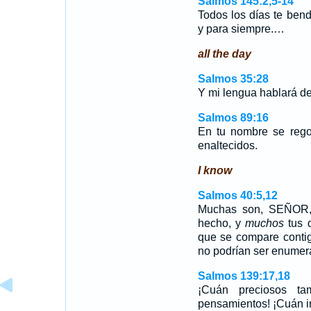
Salmos 145:2,5-14
Todos los días te ben
y para siempre.…
all the day
Salmos 35:28
Y mi lengua hablará de 
Salmos 89:16
En tu nombre se regoc
enaltecidos.
I know
Salmos 40:5,12
Muchas son, SEÑOR, 
hecho, y
muchos
tus d
que se compare conti
no podrían ser enume
Salmos 139:17,18
¡Cuán preciosos t
pensamientos! ¡Cuán i