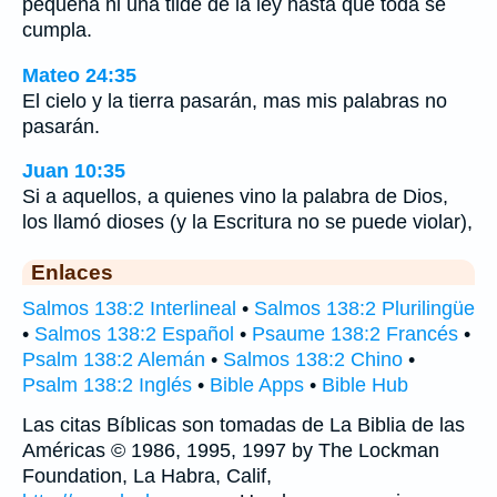
pequeña ni una tilde de la ley hasta que toda se
cumpla.
Mateo 24:35
El cielo y la tierra pasarán, mas mis palabras no
pasarán.
Juan 10:35
Si a aquellos, a quienes vino la palabra de Dios,
los llamó dioses (y la Escritura no se puede violar),
Enlaces
Salmos 138:2 Interlineal
•
Salmos 138:2 Plurilingüe
•
Salmos 138:2 Español
•
Psaume 138:2 Francés
•
Psalm 138:2 Alemán
•
Salmos 138:2 Chino
•
Psalm 138:2 Inglés
•
Bible Apps
•
Bible Hub
Las citas Bíblicas son tomadas de La Biblia de las
Américas © 1986, 1995, 1997 by The Lockman
Foundation, La Habra, Calif,