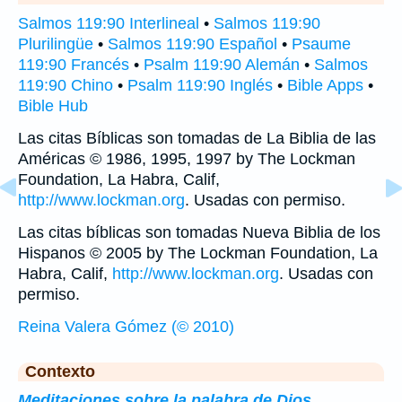
Salmos 119:90 Interlineal
•
Salmos 119:90
Plurilingüe
•
Salmos 119:90 Español
•
Psaume
119:90 Francés
•
Psalm 119:90 Alemán
•
Salmos
119:90 Chino
•
Psalm 119:90 Inglés
•
Bible Apps
•
Bible Hub
Las citas Bíblicas son tomadas de La Biblia de las
Américas © 1986, 1995, 1997 by The Lockman
Foundation, La Habra, Calif,
http://www.lockman.org
. Usadas con permiso.
Las citas bíblicas son tomadas Nueva Biblia de los
Hispanos © 2005 by The Lockman Foundation, La
Habra, Calif,
http://www.lockman.org
. Usadas con
permiso.
Reina Valera Gómez (© 2010)
Contexto
Meditaciones sobre la palabra de Dios