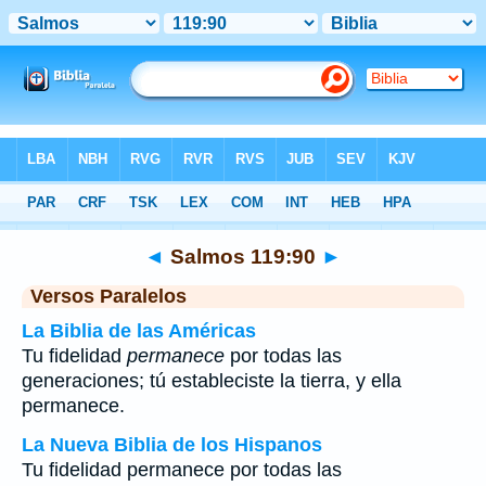
Biblia
>
Salmos
>
Capítulo 119
> Verso 90
◄
Salmos 119:90
►
Versos Paralelos
La Biblia de las Américas
Tu fidelidad
permanece
por todas las
generaciones; tú estableciste la tierra, y ella
permanece.
La Nueva Biblia de los Hispanos
Tu fidelidad permanece por todas las