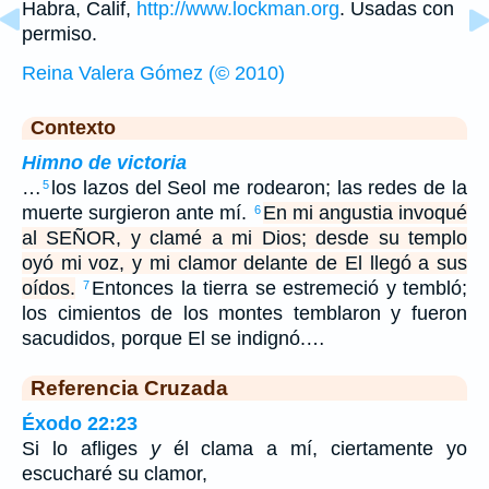
Habra, Calif,
http://www.lockman.org
. Usadas con
permiso.
Reina Valera Gómez (© 2010)
Contexto
Himno de victoria
…
los lazos del Seol me rodearon; las redes de la
5
muerte surgieron ante mí.
En mi angustia invoqué
6
al SEÑOR, y clamé a mi Dios; desde su templo
oyó mi voz, y mi clamor delante de El llegó a sus
oídos.
Entonces la tierra se estremeció y tembló;
7
los cimientos de los montes temblaron y fueron
sacudidos, porque El se indignó.…
Referencia Cruzada
Éxodo 22:23
Si lo afliges
y
él clama a mí, ciertamente yo
escucharé su clamor,