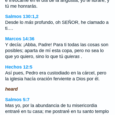
e invócame en el día de la angustia; yo te libraré, y
tú me honrarás.
Salmos 130:1,2
Desde lo
más
profundo, oh SEÑOR, he clamado a
ti.…
Marcos 14:36
Y decía: ¡Abba, Padre! Para ti todas las cosas son
posibles; aparta de mí esta copa, pero no sea lo
que yo quiero, sino lo que tú
quieras
.
Hechos 12:5
Así pues, Pedro era custodiado en la cárcel, pero
la iglesia hacía oración ferviente a Dios por él.
heard
Salmos 5:7
Mas yo, por la abundancia de tu misericordia
entraré en tu casa; me postraré en tu santo templo