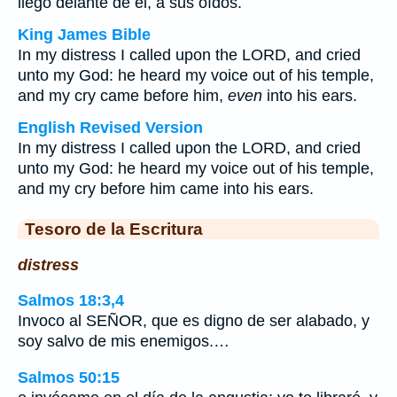
llegó delante de él, a sus oídos.
King James Bible
In my distress I called upon the LORD, and cried
unto my God: he heard my voice out of his temple,
and my cry came before him,
even
into his ears.
English Revised Version
In my distress I called upon the LORD, and cried
unto my God: he heard my voice out of his temple,
and my cry before him came into his ears.
Tesoro de la Escritura
distress
Salmos 18:3,4
Invoco al SEÑOR, que es digno de ser alabado, y
soy salvo de mis enemigos.…
Salmos 50:15