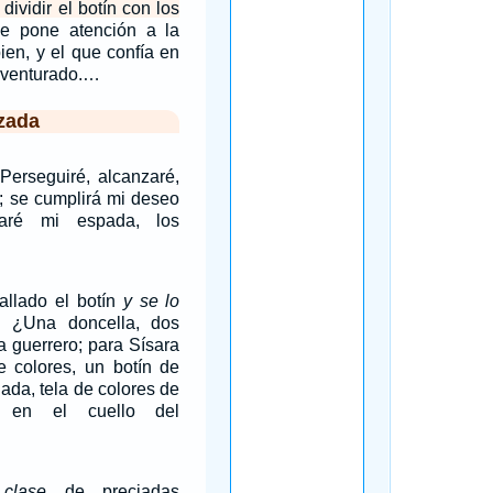
dividir el botín con los
e pone atención a la
bien, y el que confía en
aventurado.…
zada
`Perseguiré, alcanzaré,
o; se cumplirá mi deseo
caré mi espada, los
allado el botín
y se lo
? ¿Una doncella, dos
a guerrero; para Sísara
e colores, un botín de
dada, tela de colores de
a en el cuello del
a
clase
de preciadas