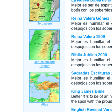
La Nueva Biblia de l
Mejor es ser de espíri
botín con los soberbios
Reina Valera Gómez
Mejor
es
humillar el e
despojos con los sober
Reina Valera 1909
Mejor es humillar el 
despojos con los sober
Biblia Jubileo 2000
Mejor es humillar el 
despojos con los sober
Sagradas Escrituras 
Mejor es humillar el 
despojos con los sober
King James Bible
Better
it is to be
of an h
the spoil with the proud
English Revised Vers