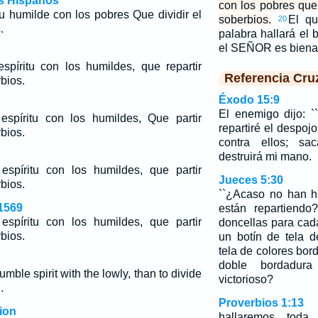
os Hispanos
con los pobres que 
tu humilde con los pobres Que dividir el
soberbios.
El qu
20
.
palabra hallará el 
el SEÑOR es bien
spíritu con los humildes, que repartir
Referencia Cru
bios.
Éxodo 15:9
El enemigo dijo: `
espíritu con los humildes, Que partir
repartiré el despoj
bios.
contra ellos; sa
destruirá mi mano.
espíritu con los humildes, que partir
Jueces 5:30
bios.
``¿Acaso no han h
1569
están repartiendo
espíritu con los humildes, que partir
doncellas para cad
bios.
un botín de tela d
tela de colores bor
doble bordadur
umble spirit with the lowly, than to divide
victorioso?
.
Proverbios 1:13
ion
hallaremos tod