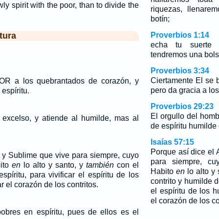
owly spirit with the poor, than to divide the
riquezas, llenare
botín;
tura
Proverbios 1:14
echa tu suerte 
tendremos una bols
Proverbios 3:34
Ciertamente El se b
OR a los quebrantados de corazón, y
pero da gracia a los
espíritu.
Proverbios 29:23
El orgullo del homb
xcelso, y atiende al humilde, mas al
de espíritu humilde
Isaías 57:15
Porque así dice el 
o y Sublime que vive para siempre, cuyo
para siempre, cu
ito
en
lo alto y santo, y
también
con el
Habito
en
lo alto y
spíritu, para vivificar el espíritu de los
contrito y humilde de
r el corazón de los contritos.
el espíritu de los h
el corazón de los co
obres en espíritu, pues de ellos es el