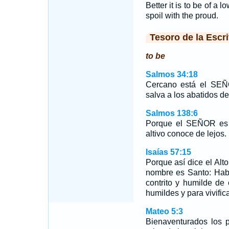
Better it is to be of a l
spoil with the proud.
Tesoro de la Escri
to be
Salmos 34:18
Cercano está el SEÑ
salva a los abatidos de 
Salmos 138:6
Porque el SEÑOR es e
altivo conoce de lejos.
Isaías 57:15
Porque así dice el Alt
nombre es Santo: Hab
contrito y humilde de e
humildes y para vivifica
Mateo 5:3
Bienaventurados los p