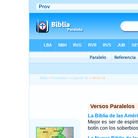
Biblia
>
Proverbios
>
Capítulo 16
> Verso 19
Versos Paralelos
La Biblia de las Amér
Mejor es ser de espíri
botín con los soberbios