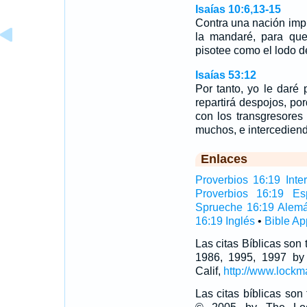
Isaías 10:6,13-15
Contra una nación impía
la mandaré, para que
pisotee como el lodo d
Isaías 53:12
Por tanto, yo le daré 
repartirá despojos, p
con los transgresores
muchos, e intercediend
Enlaces
Proverbios 16:19 Inter
Proverbios 16:19 Es
Sprueche 16:19 Alem
16:19 Inglés
•
Bible Ap
Las citas Bíblicas son
1986, 1995, 1997 by
Calif,
http://www.lockm
Las citas bíblicas so