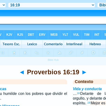
◄
Proverbios 16:19
►
Contexto
icas
Vida y conducta
tu humilde con los pobres que dividir el
…
Delante de 
18
.
orgullo, y delante d
espíritu.
Mejor es 
19