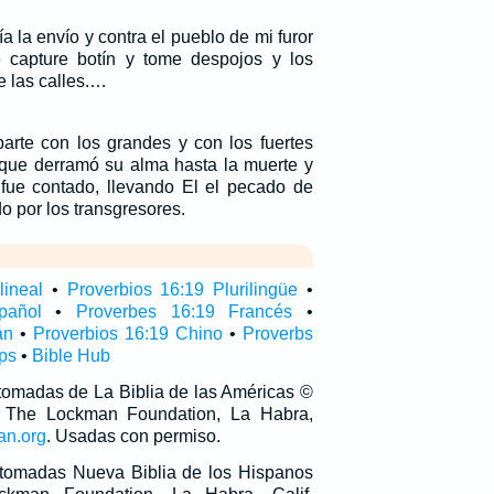
 la envío y contra el pueblo de mi furor
 capture botín y tome despojos y los
e las calles.…
parte con los grandes y con los fuertes
orque derramó su alma hasta la muerte y
 fue contado, llevando El el pecado de
o por los transgresores.
lineal
•
Proverbios 16:19 Plurilingüe
•
pañol
•
Proverbes 16:19 Francés
•
án
•
Proverbios 16:19 Chino
•
Proverbs
ps
•
Bible Hub
 tomadas de La Biblia de las Américas ©
 The Lockman Foundation, La Habra,
an.org
. Usadas con permiso.
n tomadas Nueva Biblia de los Hispanos