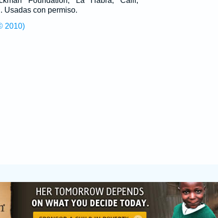
man Foundation, La Habra, Calif,
g
. Usadas con permiso.
© 2010)