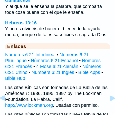
Gálatas 6:6
Y al que se le enseña la palabra, que comparta
toda cosa buena con el que le enseña.
Hebreos 13:16
Y no os olvidéis de hacer el bien y de la ayuda
mutua, porque de tales sacrificios se agrada Dios.
Enlaces
Números 6:21 Interlineal
•
Números 6:21
Plurilingüe
•
Números 6:21 Español
•
Nombres
6:21 Francés
•
4 Mose 6:21 Alemán
•
Números
6:21 Chino
•
Numbers 6:21 Inglés
•
Bible Apps
•
Bible Hub
Las citas Bíblicas son tomadas de La Biblia de las
Américas © 1986, 1995, 1997 by The Lockman
Foundation, La Habra, Calif,
http://www.lockman.org
. Usadas con permiso.
Las citas bíblicas son tomadas Nueva Biblia de los