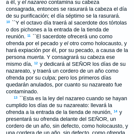
a él, y
el nazareo
contamina su cabeza
consagrada, entonces se rasurará la cabeza el día
de su purificación; el día séptimo se la rasurará.
``Y el octavo día traerá al sacerdote dos tórtolas
10
o dos pichones a la entrada de la tienda de
reunión.
``El sacerdote ofrecerá uno como
11
ofrenda por el pecado y
el
otro como holocausto, y
hará expiación por él, por su pecado, a causa de la
persona
muerta.
Y consagrará su cabeza ese
mismo día,
y dedicará al S
EÑOR
los días de su
12
nazareato, y traerá un cordero de un año como
ofrenda por su culpa; pero los primeros días
quedarán anulados, por cuanto su nazareato fue
contaminado.
``Esta es la ley del nazareo cuando se hayan
13
cumplido los días de su nazareato: llevará la
ofrenda a la entrada de la tienda de reunión,
y
14
presentará su ofrenda delante del S
EÑOR
, un
cordero de un año, sin defecto, como holocausto, y
una cordera de un año, sin defecto, como ofrenda