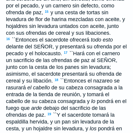
por el pecado, y un carnero sin defecto, como
ofrenda de paz,
y una cesta de tortas sin
15
levadura de flor de harina mezcladas con aceite, y
hojaldres sin levadura untados con aceite, junto
con sus ofrendas de cereal y sus libaciones.
``Entonces el sacerdote ofrecerá
todo esto
16
delante del S
EÑOR
, y presentará su ofrenda por el
pecado y el holocausto.
``Hará con el carnero
17
un sacrificio de las ofrendas de paz al S
EÑOR
,
junto con la cesta de los panes sin levadura;
asimismo, el sacerdote presentará su ofrenda de
cereal y su libación.
``Entonces el nazareo se
18
rasurará
el cabello
de su cabeza consagrada a la
entrada de la tienda de reunión, y tomará el
cabello de su cabeza consagrada y
lo
pondrá en el
fuego que
arde
debajo del sacrificio de las
ofrendas de paz.
``Y el sacerdote tomará la
19
espaldilla hervida, y un pan sin levadura de la
cesta, y un hojaldre sin levadura, y
los
pondrá en