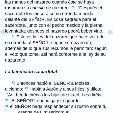
las manos del nazareo cuando
éste
se haya
rasurado su
cabello de
nazareo.
``Después el
20
sacerdote los mecerá como ofrenda mecida
delante del S
EÑOR
. Es cosa sagrada para el
sacerdote, junto con el pecho mecido y la pierna
levantada; después el nazareo podrá beber vino.
Esta es la ley del nazareo que
hace
voto de
21
su ofrenda al S
EÑOR
, según su nazareato,
además de lo que sus recursos le permitan; según
el voto que tome, así hará conforme a la ley de su
nazareato.
La bendición sacerdotal
Entonces habló el S
EÑOR
a Moisés,
22
diciendo:
Habla a Aarón y a sus hijos, y diles:
23
``Así bendeciréis a los hijos de Israel. Les diréis:
`El S
EÑOR
te bendiga y te guarde;
24
el S
EÑOR
haga resplandecer su rostro sobre ti,
25
y tenga de ti misericordia;