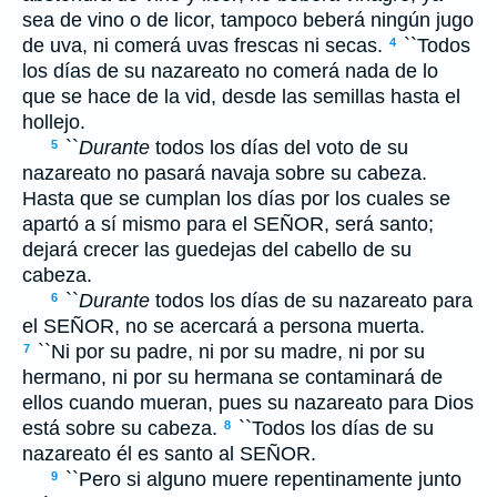
sea de vino o de licor, tampoco beberá ningún jugo
de uva, ni comerá uvas frescas ni secas.
``Todos
4
los días de su nazareato no comerá nada de lo
que se hace de la vid, desde las semillas hasta el
hollejo.
``
Durante
todos los días del voto de su
5
nazareato no pasará navaja sobre su cabeza.
Hasta que se cumplan los días por los cuales se
apartó a sí mismo para el S
EÑOR
, será santo;
dejará crecer las guedejas del cabello de su
cabeza.
``
Durante
todos los días de su nazareato para
6
el S
EÑOR
, no se acercará a persona muerta.
``Ni por su padre, ni por su madre, ni por su
7
hermano, ni por su hermana se contaminará de
ellos cuando mueran, pues su nazareato para Dios
está sobre su cabeza.
``Todos los días de su
8
nazareato él es santo al S
EÑOR
.
``Pero si alguno muere repentinamente junto
9