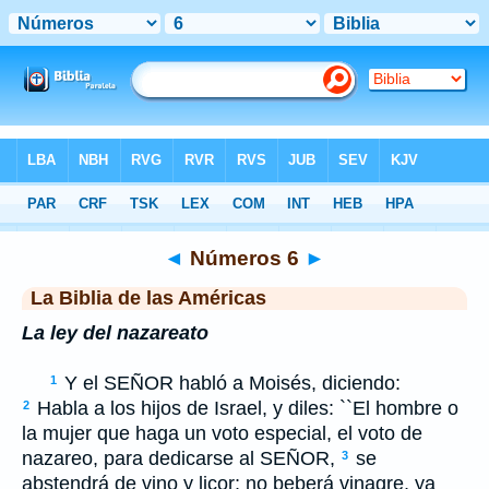
Biblia
>
LBLA
> Números 6
◄
Números 6
►
La Biblia de las Américas
La ley del nazareato
Y el S
EÑOR
habló a Moisés, diciendo:
1
Habla a los hijos de Israel, y diles: ``El hombre o
2
la mujer que haga un voto especial, el voto de
nazareo, para dedicarse al S
EÑOR
,
se
3
abstendrá de vino y licor; no beberá vinagre, ya