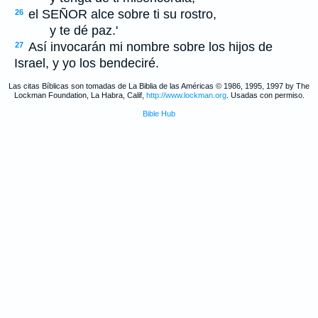
el S
EÑOR
alce sobre ti su rostro,
26
y te dé paz.'
Así invocarán mi nombre sobre los hijos de
27
Israel, y yo los bendeciré.
Las citas Bíblicas son tomadas de La Biblia de las Américas © 1986, 1995, 1997 by The
Lockman Foundation, La Habra, Calif,
http://www.lockman.org
. Usadas con permiso.
Bible Hub