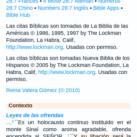
28:7 Francés
•
4 Mose 28:7 Alemán
•
Números
28:7 Chino
•
Numbers 28:7 Inglés
•
Bible Apps
•
Bible Hub
Las citas Bíblicas son tomadas de La Biblia de las
Américas © 1986, 1995, 1997 by The Lockman
Foundation, La Habra, Calif,
http://www.lockman.org
. Usadas con permiso.
Las citas bíblicas son tomadas Nueva Biblia de los
Hispanos © 2005 by The Lockman Foundation, La
Habra, Calif,
http://www.lockman.org
. Usadas con
permiso.
Reina Valera Gómez (© 2010)
Contexto
Leyes de las ofrendas
…
``Es un holocausto continuo instituido en el
6
monte Sinaí como aroma agradable, ofrenda
encendida al SEÑOR.
``Y su libación
será
la
7