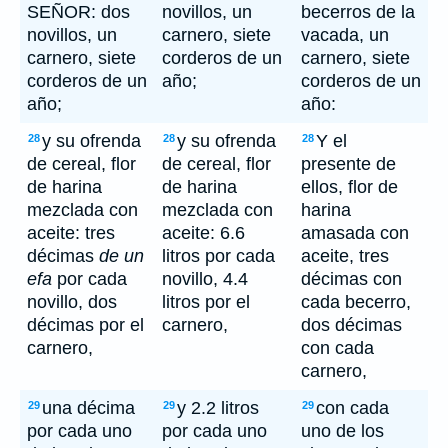
SEÑOR: dos
novillos, un
becerros de la
novillos, un
carnero, siete
vacada, un
carnero, siete
corderos de un
carnero, siete
corderos de un
año;
corderos de un
año;
año:
y su ofrenda
y su ofrenda
Y el
28
28
28
de cereal, flor
de cereal, flor
presente de
de harina
de harina
ellos, flor de
mezclada con
mezclada con
harina
aceite: tres
aceite: 6.6
amasada con
décimas
de un
litros por cada
aceite, tres
efa
por cada
novillo, 4.4
décimas con
novillo, dos
litros por el
cada becerro,
décimas por el
carnero,
dos décimas
carnero,
con cada
carnero,
una décima
y 2.2 litros
con cada
29
29
29
por cada uno
por cada uno
uno de los