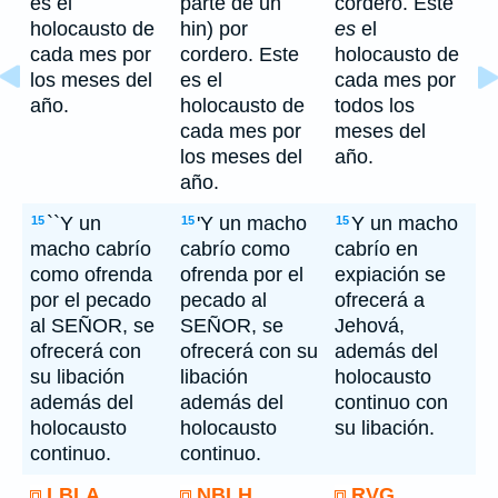
es el
parte de un
cordero. Éste
holocausto de
hin) por
es
el
cada mes por
cordero. Este
holocausto de
los meses del
es el
cada mes por
año.
holocausto de
todos los
cada mes por
meses del
los meses del
año.
año.
``Y un
'Y un macho
Y un macho
15
15
15
macho cabrío
cabrío como
cabrío en
como ofrenda
ofrenda por el
expiación se
por el pecado
pecado al
ofrecerá a
al SEÑOR, se
SEÑOR, se
Jehová,
ofrecerá con
ofrecerá con su
además del
su libación
libación
holocausto
además del
además del
continuo con
holocausto
holocausto
su libación.
continuo.
continuo.
LBLA
NBLH
RVG