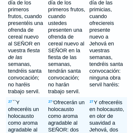
día de los
día de los
día de las
primeros
primeros frutos,
primicias,
frutos, cuando
cuando
cuando
presentéis una
ustedes
ofreciereis
ofrenda de
presenten una
presente
cereal nuevo
ofrenda de
nuevo a
al SEÑOR en
cereal nuevo al
Jehová en
vuestra
fiesta
SEÑOR en la
vuestras
de las
fiesta de las
semanas,
semanas,
semanas,
tendréis santa
tendréis santa
tendrán santa
convocación:
convocación;
convocación;
ninguna obra
no haréis
no harán
servil haréis:
trabajo servil.
trabajo servil.
``Y
'Ofrecerán un
Y ofreceréis
27
27
27
ofreceréis un
holocausto
en holocausto,
holocausto
como aroma
en olor de
como aroma
agradable al
suavidad a
agradable al
SEÑOR: dos
Jehová, dos