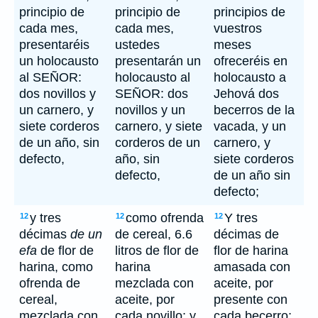
principio de
principio de
principios de
cada mes,
cada mes,
vuestros
presentaréis
ustedes
meses
un holocausto
presentarán un
ofreceréis en
al SEÑOR:
holocausto al
holocausto a
dos novillos y
SEÑOR: dos
Jehová dos
un carnero, y
novillos y un
becerros de la
siete corderos
carnero, y siete
vacada, y un
de un año, sin
corderos de un
carnero, y
defecto,
año, sin
siete corderos
defecto,
de un año sin
defecto;
y tres
como ofrenda
Y tres
12
12
12
décimas
de un
de cereal, 6.6
décimas de
efa
de flor de
litros de flor de
flor de harina
harina, como
harina
amasada con
ofrenda de
mezclada con
aceite, por
cereal,
aceite, por
presente con
mezclada con
cada novillo; y
cada becerro;