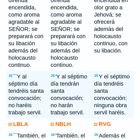
ofrenda
ofrenda
encendida en
encendida,
encendida,
olor grato a
como aroma
como aroma
Jehová; se
agradable al
agradable al
ofrecerá
SEÑOR; se
SEÑOR; se
además del
preparará con
preparará con
holocausto
su libación
su libación
continuo, con
además del
además del
su libación.
holocausto
holocausto
continuo.
continuo.
``Y al
'Y al séptimo
Y el séptimo
25
25
25
séptimo día
día tendrán
día tendréis
tendréis santa
santa
santa
convocación;
convocación;
convocación:
no haréis
no harán
ninguna obra
trabajo servil.
trabajo servil.
servil haréis.
LBLA
NBLH
RVG
``También, el
'También, el
Además el
26
26
26