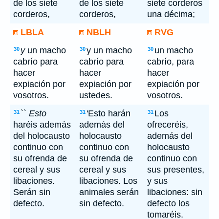
de los siete
de los siete
siete corderos
corderos,
corderos,
una décima;
LBLA
NBLH
RVG
y
un macho
y un macho
un macho
30
30
30
cabrío para
cabrío para
cabrío, para
hacer
hacer
hacer
expiación por
expiación por
expiación por
vosotros.
ustedes.
vosotros.
``
Esto
'Esto harán
Los
31
31
31
haréis además
además del
ofreceréis,
del holocausto
holocausto
además del
continuo con
continuo con
holocausto
su ofrenda de
su ofrenda de
continuo con
cereal y sus
cereal y sus
sus presentes,
libaciones.
libaciones. Los
y sus
Serán sin
animales serán
libaciones: sin
defecto.
sin defecto.
defecto los
tomaréis.