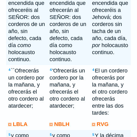
encendida que
encendida que
encendida que
ofreceréis al
ofrecerán al
ofreceréis a
SEÑOR: dos
SEÑOR: dos
Jehová; dos
corderos de un
corderos de un
corderos sin
año, sin
año, sin
tacha de un
defecto, cada
defecto, cada
año, cada día,
día
como
día como
por
holocausto
holocausto
holocausto
continuo.
continuo.
continuo.
``Ofrecerás
'Ofrecerás un
El un cordero
4
4
4
un cordero por
cordero por la
ofrecerás por
la mañana, y
mañana, y
la mañana, y
ofrecerás el
ofrecerás el
el otro cordero
otro cordero al
otro cordero al
ofrecerás
atardecer;
atardecer;
entre las dos
tardes:
LBLA
NBLH
RVG
y como
y como
Y la décima
5
5
5