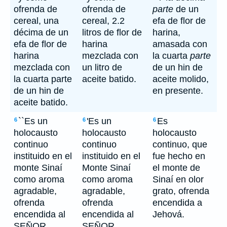
ofrenda de
ofrenda de
parte
de un
cereal, una
cereal, 2.2
efa de flor de
décima de un
litros de flor de
harina,
efa de flor de
harina
amasada con
harina
mezclada con
la cuarta
parte
mezclada con
un litro de
de un hin de
la cuarta parte
aceite batido.
aceite molido,
de un hin de
en presente.
aceite batido.
``Es un
'Es un
Es
6
6
6
holocausto
holocausto
holocausto
continuo
continuo
continuo, que
instituido en el
instituido en el
fue hecho en
monte Sinaí
Monte Sinaí
el monte de
como aroma
como aroma
Sinaí en olor
agradable,
agradable,
grato, ofrenda
ofrenda
ofrenda
encendida a
encendida al
encendida al
Jehová.
SEÑOR.
SEÑOR.