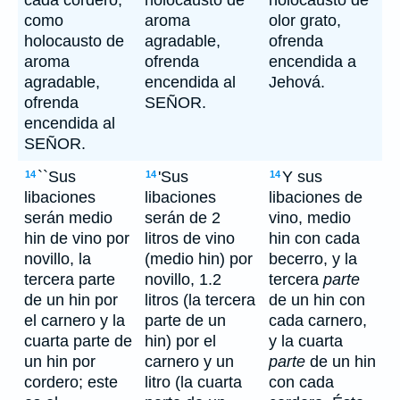
cada cordero,
holocausto de
holocausto de
como
aroma
olor grato,
holocausto de
agradable,
ofrenda
aroma
ofrenda
encendida a
agradable,
encendida al
Jehová.
ofrenda
SEÑOR.
encendida al
SEÑOR.
``Sus
'Sus
Y sus
14
14
14
libaciones
libaciones
libaciones de
serán medio
serán de 2
vino, medio
hin de vino por
litros de vino
hin con cada
novillo, la
(medio hin) por
becerro, y la
tercera parte
novillo, 1.2
tercera
parte
de un hin por
litros (la tercera
de un hin con
el carnero y la
parte de un
cada carnero,
cuarta parte de
hin) por el
y la cuarta
un hin por
carnero y un
parte
de un hin
cordero; este
litro (la cuarta
con cada