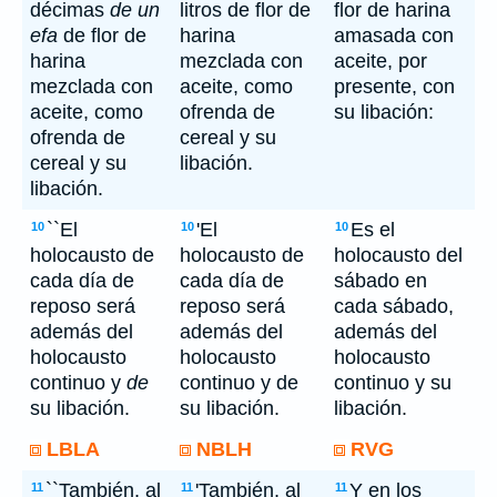
décimas
de un
litros de flor de
flor de harina
efa
de flor de
harina
amasada con
harina
mezclada con
aceite, por
mezclada con
aceite, como
presente, con
aceite, como
ofrenda de
su libación:
ofrenda de
cereal y su
cereal y su
libación.
libación.
``El
'El
Es el
10
10
10
holocausto de
holocausto de
holocausto del
cada día de
cada día de
sábado en
reposo será
reposo será
cada sábado,
además del
además del
además del
holocausto
holocausto
holocausto
continuo y
de
continuo y de
continuo y su
su libación.
su libación.
libación.
LBLA
NBLH
RVG
``También, al
'También, al
Y en los
11
11
11