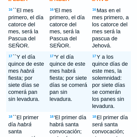
``El mes
'El mes
Mas en el
16
16
16
primero, el día
primero, el día
mes primero, a
catorce del
catorce del
los catorce del
mes, será la
mes, será la
mes será la
Pascua del
Pascua del
pascua de
SEÑOR.
SEÑOR.
Jehová.
``Y el día
'Y el día
Y a los
17
17
17
quince de este
quince de este
quince días de
mes
habrá
mes habrá
este mes, la
fiesta; por
fiesta; por siete
solemnidad:
siete días se
días se comerá
por siete días
comerá pan
pan sin
se comerán
sin levadura.
levadura.
los panes sin
levadura.
``El primer
'El primer día
El primer día
18
18
18
día
habrá
habrá santa
será
santa
santa
convocación;
convocación;