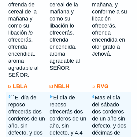
ofrenda de
cereal de la
mañana, y
cereal de la
mañana y
conforme a su
mañana y
como su
libación
como su
libación lo
ofrecerás,
libación
lo
ofrecerás,
ofrenda
ofrecerás,
ofrenda
encendida en
ofrenda
encendida,
olor grato a
encendida,
aroma
Jehová.
aroma
agradable al
agradable al
SEÑOR.
SEÑOR.
LBLA
NBLH
RVG
``El día de
'El día de
Mas el día
9
9
9
reposo
reposo
del sábado
ofrecerás dos
ofrecerás dos
dos corderos
corderos de un
corderos de un
de un año sin
año, sin
año, sin
defecto, y dos
defecto, y dos
defecto, y 4.4
décimas de