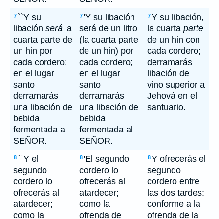
``Y su
'Y su libación
Y su libación,
7
7
7
libación
será
la
será de un litro
la cuarta
parte
cuarta parte de
(la cuarta parte
de un hin con
un hin por
de un hin) por
cada cordero;
cada cordero;
cada cordero;
derramarás
en el lugar
en el lugar
libación de
santo
santo
vino superior a
derramarás
derramarás
Jehová en el
una libación de
una libación de
santuario.
bebida
bebida
fermentada al
fermentada al
SEÑOR.
SEÑOR.
``Y el
'El segundo
Y ofrecerás el
8
8
8
segundo
cordero lo
segundo
cordero lo
ofrecerás al
cordero entre
ofrecerás al
atardecer;
las dos tardes:
atardecer;
como la
conforme a la
como la
ofrenda de
ofrenda de la