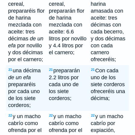
cereal,
cereal,
harina
prepararéis flor
prepararán flor
amasada con
de harina
de harina
aceite: tres
mezclada con
mezclada con
décimas con
aceite: tres
aceite: 6.6
cada becerro,
décimas
de un
litros por novillo
y dos décimas
efa
por novillo
y 4.4 litros por
con cada
y dos décimas
el carnero;
carnero
por el carnero;
ofreceréis;
una décima
prepararán
Con cada
21
21
21
de un efa
2.2 litros por
uno de los
prepararéis
cada uno de
siete corderos
por cada uno
los siete
ofreceréis una
de los siete
corderos;
décima;
corderos;
y un macho
y un macho
y un macho
22
22
22
cabrío como
cabrío como
cabrío por
ofrenda por el
ofrenda por el
expiación,