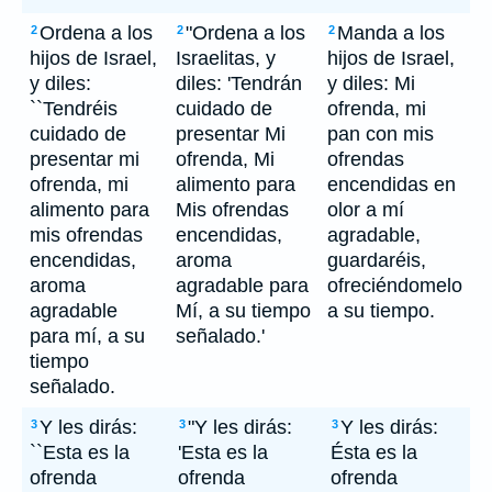
Ordena a los
"Ordena a los
Manda a los
2
2
2
hijos de Israel,
Israelitas, y
hijos de Israel,
y diles:
diles: 'Tendrán
y diles: Mi
``Tendréis
cuidado de
ofrenda, mi
cuidado de
presentar Mi
pan con mis
presentar mi
ofrenda, Mi
ofrendas
ofrenda, mi
alimento para
encendidas en
alimento para
Mis ofrendas
olor a mí
mis ofrendas
encendidas,
agradable,
encendidas,
aroma
guardaréis,
aroma
agradable para
ofreciéndomelo
agradable
Mí, a su tiempo
a su tiempo.
para mí, a su
señalado.'
tiempo
señalado.
Y les dirás:
"Y les dirás:
Y les dirás:
3
3
3
``Esta es la
'Esta es la
Ésta es la
ofrenda
ofrenda
ofrenda