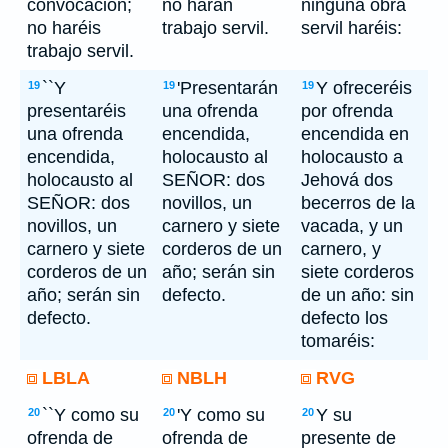
convocación;
no harán
ninguna obra
no haréis
trabajo servil.
servil haréis:
trabajo servil.
``Y
'Presentarán
Y ofreceréis
19
19
19
presentaréis
una ofrenda
por ofrenda
una ofrenda
encendida,
encendida en
encendida,
holocausto al
holocausto a
holocausto al
SEÑOR: dos
Jehová dos
SEÑOR: dos
novillos, un
becerros de la
novillos, un
carnero y siete
vacada, y un
carnero y siete
corderos de un
carnero, y
corderos de un
año; serán sin
siete corderos
año; serán sin
defecto.
de un año: sin
defecto.
defecto los
tomaréis:
LBLA
NBLH
RVG
``Y como su
'Y como su
Y su
20
20
20
ofrenda de
ofrenda de
presente de