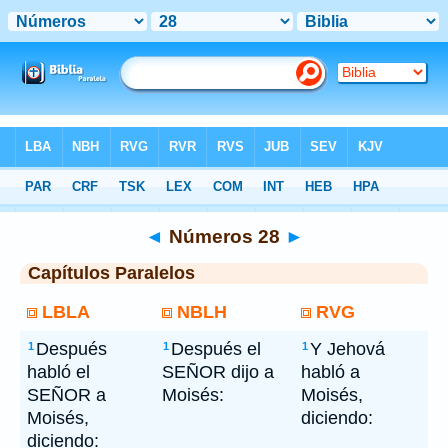
Bíblia
> Números 28
◄
Números 28
►
Capítulos Paralelos
LBLA
NBLH
RVG
Después
Después el
Y Jehová
1
1
1
habló el
SEÑOR dijo a
habló a
SEÑOR a
Moisés:
Moisés,
Moisés,
diciendo:
diciendo: