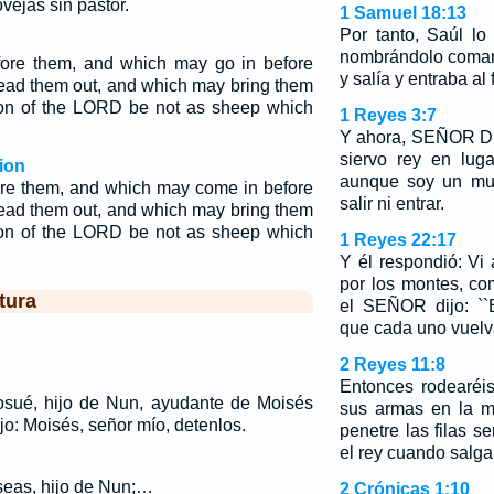
jas sin pastor.
1 Samuel 18:13
Por tanto, Saúl lo
nombrándolo coman
ore them, and which may go in before
y salía y entraba al 
ead them out, and which may bring them
tion of the LORD be not as sheep which
1 Reyes 3:7
Y ahora, SEÑOR Di
siervo rey en lug
ion
aunque soy un mu
re them, and which may come in before
salir ni entrar.
ead them out, and which may bring them
tion of the LORD be not as sheep which
1 Reyes 22:17
Y él respondió: Vi 
por los montes, co
tura
el SEÑOR dijo: ``
que cada uno vuelv
2 Reyes 11:8
Entonces rodearéi
osué, hijo de Nun, ayudante de Moisés
sus armas en la m
jo: Moisés, señor mío, detenlos.
penetre las filas s
el rey cuando salga
Oseas, hijo de Nun;…
2 Crónicas 1:10