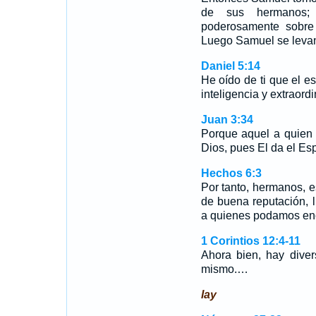
de sus hermanos;
poderosamente sobre
Luego Samuel se leva
Daniel 5:14
He oído de ti que el esp
inteligencia y extraordi
Juan 3:34
Porque aquel a quien 
Dios, pues El da el Esp
Hechos 6:3
Por tanto, hermanos, 
de buena reputación, l
a quienes podamos enc
1 Corintios 12:4-11
Ahora bien, hay diver
mismo.…
lay