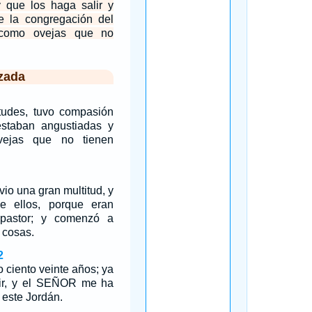
y que los haga salir y
ue la congregación del
omo ovejas que no
zada
itudes, tuvo compasión
estaban angustiadas y
vejas que no tienen
vio una gran multitud, y
e ellos, porque eran
pastor; y comenzó a
 cosas.
2
o ciento veinte años; ya
nir, y el SEÑOR me ha
 este Jordán.