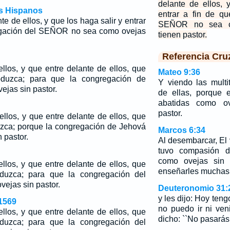
delante de ellos, 
os Hispanos
entrar a fin de q
te de ellos, y que los haga salir y entrar
SEÑOR no sea c
regación del SEÑOR no sea como ovejas
tienen pastor.
Referencia Cru
llos, y que entre delante de ellos, que
Mateo 9:36
oduzca; para que la congregación de
Y viendo las mult
jas sin pastor.
de ellas, porque 
abatidas como o
pastor.
llos, y que entre delante de ellos, que
duzca; porque la congregación de Jehová
Marcos 6:34
 pastor.
Al desembarcar, El 
tuvo compasión d
como ovejas sin 
llos, y que entre delante de ellos, que
enseñarles muchas
oduzca; para que la congregación del
jas sin pastor.
Deuteronomio 31:
y les dijo: Hoy teng
1569
no puedo ir ni ve
llos, y que entre delante de ellos, que
dicho: ``No pasarás
oduzca; para que la congregación del