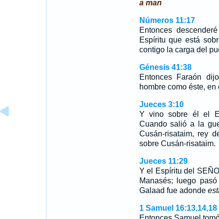
a man
Números 11:17
Entonces descenderé 
Espíritu que está sobr
contigo la carga del p
Génesis 41:38
Entonces Faraón dij
hombre como éste, en q
Jueces 3:10
Y vino sobre él el E
Cuando salió a la gu
Cusán-risataim, rey 
sobre Cusán-risataim.
Jueces 11:29
Y el Espíritu del SEÑO
Manasés; luego pasó
Galaad fue adonde
es
1 Samuel 16:13,14,18
Entonces Samuel tomó 