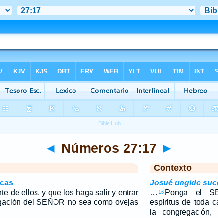
◄
Números 27:17
►
Contexto
icas
Josué ungido suc
te de ellos, y que los haga salir y entrar
…
Ponga el S
16
regación del SEÑOR no sea como ovejas
espíritus de toda 
la congregación,