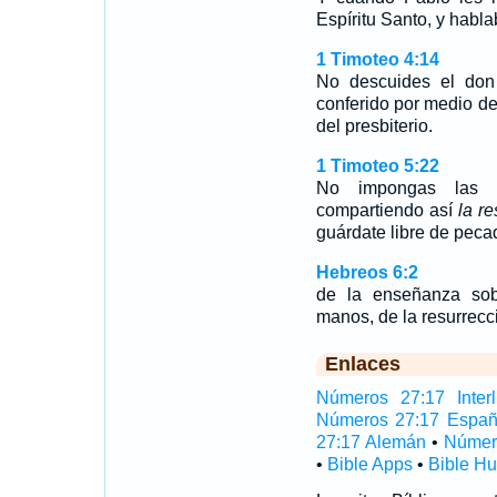
Espíritu Santo, y habl
1 Timoteo 4:14
No descuides el don 
conferido por medio de
del presbiterio.
1 Timoteo 5:22
No impongas las m
compartiendo así
la r
guárdate libre de peca
Hebreos 6:2
de la enseñanza sob
manos, de la resurrecci
Enlaces
Números 27:17 Interl
Números 27:17 Españ
27:17 Alemán
•
Númer
•
Bible Apps
•
Bible H