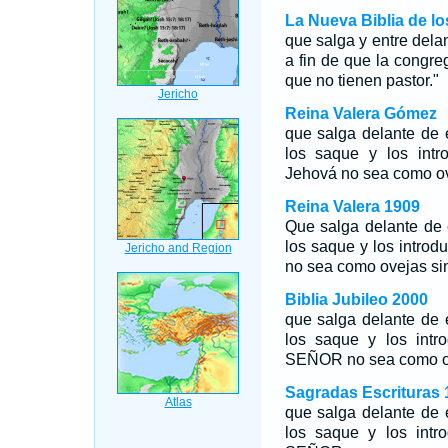
La Nueva Biblia de l
que salga y entre delan
a fin de que la cong
que no tienen pastor."
Reina Valera Gómez
que salga delante de e
los saque y los intr
Jehová no sea como ove
Reina Valera 1909
Que salga delante de e
los saque y los intro
no sea como ovejas sin
Biblia Jubileo 2000
que salga delante de e
los saque y los intr
SEÑOR no sea como ove
Sagradas Escrituras 
que salga delante de e
los saque y los intr