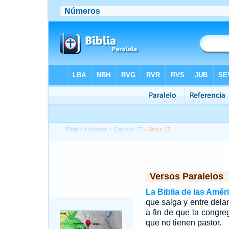
Biblia
>
Números
>
Capítulo 27
> Verso 17
Versos Paralelos
La Biblia de las Amér
que salga y entre delan
a fin de que la cong
que no tienen pastor.