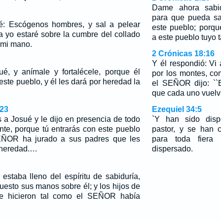
Dame ahora sabid
para que pueda sal
é: Escógenos hombres, y sal a pelear
este pueblo; porqu
 yo estaré sobre la cumbre del collado
a este pueblo tuyo 
 mi mano.
2 Crónicas 18:16
Y él respondió: Vi 
é, y anímale y fortalécele, porque él
por los montes, co
ste pueblo, y él les dará por heredad la
el SEÑOR dijo: ``
que cada uno vuelv
,23
Ezequiel 34:5
 a Josué y le dijo en presencia de todo
`Y han sido disp
ente, porque tú entrarás con este pueblo
pastor, y se han 
SEÑOR ha jurado a sus padres que les
para toda fiera
n heredad.…
dispersado.
estaba lleno del espíritu de sabiduría,
esto sus manos sobre él; y los hijos de
 e hicieron tal como el SEÑOR había