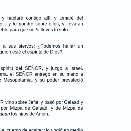
y hablaré contigo allí, y tomaré del
e ti y
lo
pondré sobre ellos, y llevarán
ueblo para que no
la
lleves tú solo.
o a sus siervos: ¿Podemos hallar un
uien esté el espíritu de Dios?
spíritu del SEÑOR, y juzgó a Israel.
erra, el SEÑOR entregó en su mano a
de Mesopotamia, y su poder prevaleció
R vino sobre Jefté, y pasó por Galaad y
 por Mizpa de Galaad, y de Mizpa de
taban
los hijos de Amón.
el cuerno de aceite y lo ungió en medio