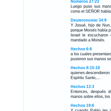
Números 27:23
Luego puso sus manos 
como el SEÑOR había 
Deuteronomio 34:9
Y Josué, hijo de Nun, 
porque Moisés había pu
Israel le escucharon
mandado a Moisés.
Hechos 6:6
a los cuales presentaro
pusieron sus manos sob
Hechos 8:15-19
quienes descendieron y
Espíritu Santo,…
Hechos 13:3
Entonces, después d
manos sobre ellos, los
Hechos 19:6
Y cuando Pablo les i