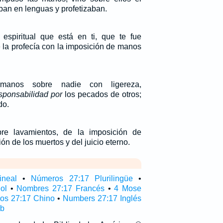
aban en lenguas y profetizaban.
espiritual que está en ti, que te fue
 la profecía con la imposición de manos
anos sobre nadie con ligereza,
esponsabilidad por
los pecados de otros;
do.
re lavamientos, de la imposición de
ón de los muertos y del juicio eterno.
ineal
•
Números 27:17 Plurilingüe
•
ol
•
Nombres 27:17 Francés
•
4 Mose
os 27:17 Chino
•
Numbers 27:17 Inglés
ub