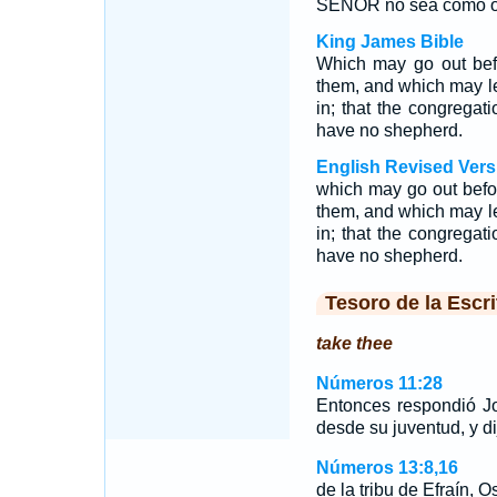
SEÑOR no sea como ove
King James Bible
Which may go out bef
them, and which may l
in; that the congrega
have no shepherd.
English Revised Vers
which may go out befo
them, and which may l
in; that the congrega
have no shepherd.
Tesoro de la Escri
take thee
Números 11:28
Entonces respondió J
desde su juventud, y di
Números 13:8,16
de la tribu de Efraín, 