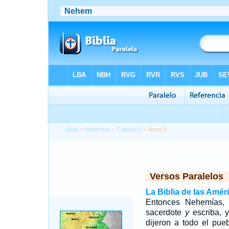
Biblia
>
Nehemías
>
Capítulo 8
> Verso 9
Versos Paralelos
La Biblia de las Amér
Entonces Nehemías, 
sacerdote
y
escriba, y
dijeron a todo el pu