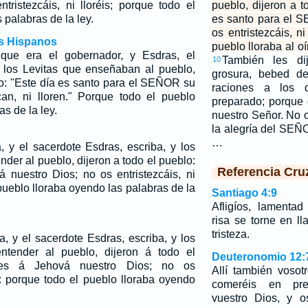
tristezcáis, ni lloréis; porque todo el
pueblo, dijeron a t
s palabras de la ley.
es santo para el 
os entristezcáis, ni
os Hispanos
pueblo lloraba al oí
que era el gobernador, y Esdras, el
También les di
10
y los Levitas que enseñaban al pueblo,
grosura, bebed d
lo: "Este día es santo para el SEÑOR su
raciones a los 
can, ni lloren." Porque todo el pueblo
preparado; porque 
as de la ley.
nuestro Señor. No o
la alegría del SEÑO
…
, y el sacerdote Esdras, escriba, y los
nder al pueblo, dijeron a todo el pueblo:
Referencia Cru
 nuestro Dios; no os entristezcáis, ni
 pueblo lloraba oyendo las palabras de la
Santiago 4:9
Afligíos, lamentad
risa se torne en l
tristeza.
, y el sacerdote Esdras, escriba, y los
ntender al pueblo, dijeron á todo el
Deuteronomio 12:
 es á Jehová nuestro Dios; no os
Allí también vosot
is: porque todo el pueblo lloraba oyendo
comeréis en pr
vuestro Dios, y o