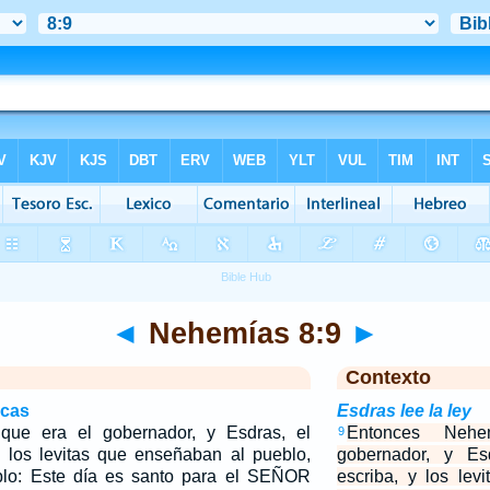
◄
Nehemías 8:9
►
Contexto
icas
Esdras lee la ley
que era el gobernador, y Esdras, el
Entonces Neh
9
 los levitas que enseñaban al pueblo,
gobernador, y Es
eblo: Este día es santo para el SEÑOR
escriba, y los le