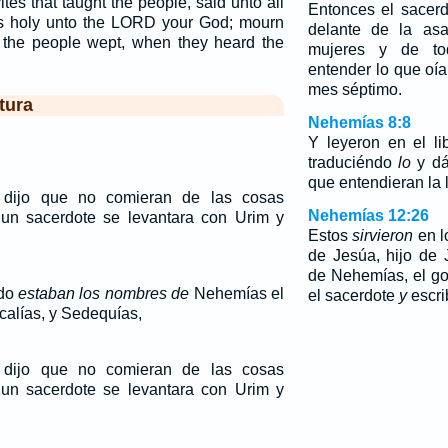
ites that taught the people, said unto all
Entonces el sacerd
is holy unto the LORD your God; mourn
delante de la as
l the people wept, when they heard the
mujeres y de t
entender lo que oía
mes séptimo.
tura
Nehemías 8:8
Y leyeron en el li
traduciéndo
lo
y d
que entendieran la l
 dijo que no comieran de las cosas
Nehemías 12:26
 un sacerdote se levantara con Urim y
Estos
sirvieron
en l
de Jesúa, hijo de 
de Nehemías, el go
ado
estaban los nombres de
Nehemías el
el sacerdote
y
escri
calías, y Sedequías,
 dijo que no comieran de las cosas
 un sacerdote se levantara con Urim y