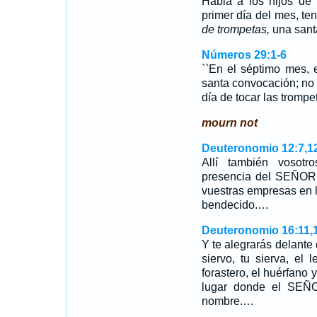
Habla a los hijos de 
primer día del mes, te
de trompetas,
una sant
Números 29:1-6
``En el séptimo mes, 
santa convocación; no h
día de tocar las tromp
mourn not
Deuteronomio 12:7,1
Allí también vosotr
presencia del SEÑOR v
vuestras empresas en 
bendecido.…
Deuteronomio 16:11,
Y te alegrarás delante d
siervo, tu sierva, el 
forastero, el huérfano 
lugar donde el SEÑO
nombre.…