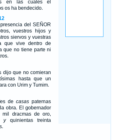
as en las cuales el
s os ha bendecido.
12
n presencia del SEÑOR
tros, vuestros hijos y
stros siervos y vuestras
ita que vive dentro de
a que no tiene parte ni
ros.
s dijo que no comieran
tísimas hasta que un
tara con Urim y Tumim.
efes de
casas
paternas
 la obra. El gobernador
o mil dracmas de oro,
es
y
quinientas treinta
s.