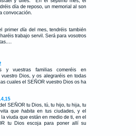
Israel y diles: ``En el séptimo mes, el
ndréis día de reposo, un memorial al son
a convocación.
el primer
día
del mes, tendréis también
aréis trabajo servil. Será para vosotros
etas.…
2
os y vuestras familias comeréis en
uestro Dios, y os alegraréis en todas
las cuales el SEÑOR vuestro Dios os ha
14,15
el SEÑOR tu Dios, tú, tu hijo, tu hija, tu
levita que
habita
en tus ciudades, y el
y la viuda que están en medio de ti, en el
R tu Dios escoja para poner allí su