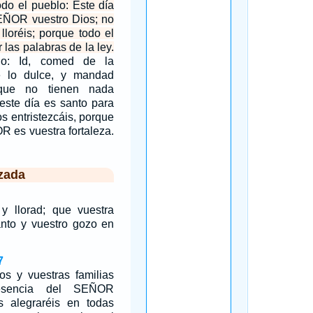
odo el pueblo: Este día
SEÑOR vuestro Dios; no
 lloréis; porque todo el
r las palabras de la ley.
jo: Id, comed de la
e lo dulce, y mandad
que no tienen nada
este día es santo para
s entristezcáis, porque
R es vuestra fortaleza.
zada
 y llorad; que vuestra
lanto y vuestro gozo en
7
ros y vuestras familias
esencia del SEÑOR
s alegraréis en todas