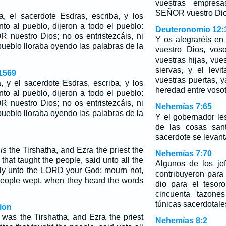
vuestras empres
SEÑOR vuestro Dio
, el sacerdote Esdras, escriba, y los
nto al pueblo, dijeron a todo el pueblo:
Deuteronomio 12:
 nuestro Dios; no os entristezcáis, ni
Y os alegraréis e
 pueblo lloraba oyendo las palabras de la
vuestro Dios, voso
vuestras hijas, vue
siervas, y el lev
1569
vuestras puertas, y
, y el sacerdote Esdras, escriba, y los
heredad entre vosot
nto al pueblo, dijeron a todo el pueblo:
 nuestro Dios; no os entristezcáis, ni
Nehemías 7:65
 pueblo lloraba oyendo las palabras de la
Y el gobernador le
de las cosas san
sacerdote se levan
h
is
the Tirshatha, and Ezra the priest the
Nehemías 7:70
 that taught the people, said unto all the
Algunos de los j
y unto the LORD your God; mourn not,
contribuyeron para
 people wept, when they heard the words
dio para el tesor
cincuenta tazon
túnicas sacerdotale
ion
as the Tirshatha, and Ezra the priest
Nehemías 8:2