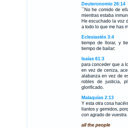
Deuteronomio 26:14
``No he comido de ell
mientras estaba inmund
He escuchado la voz 
a todo lo que me has 
Eclesiastés 3:4
tiempo de llorar, y t
tiempo de bailar;
Isaías 61:3
para conceder que a l
en vez de ceniza, ace
alabanza en vez de es
robles de justicia,
glorificado.
Malaquías 2:13
Y esta otra cosa hacéis
llantos y gemidos, por
con
agrado de vuestra
all the people