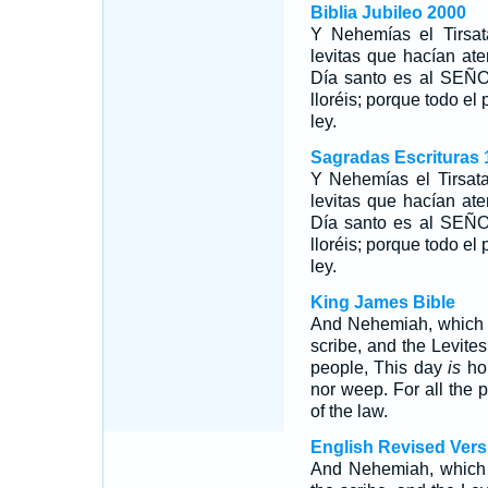
Biblia Jubileo 2000
Y Nehemías el Tirsata
levitas que hacían ate
Día santo es al SEÑOR
lloréis; porque todo el
ley.
Sagradas Escrituras 
Y Nehemías el Tirsata
levitas que hacían ate
Día santo es al SEÑOR
lloréis; porque todo el
ley.
King James Bible
And Nehemiah, whic
scribe, and the Levites
people, This day
is
hol
nor weep. For all the
of the law.
English Revised Vers
And Nehemiah, which w