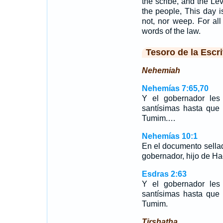
the scribe, and the Lev
the people, This day 
not, nor weep. For al
words of the law.
Tesoro de la Escri
Nehemiah
Nehemías 7:65,70
Y el gobernador les
santísimas hasta que
Tumim.…
Nehemías 10:1
En el documento sell
gobernador, hijo de Ha
Esdras 2:63
Y el gobernador les
santísimas hasta que
Tumim.
Tirshatha.