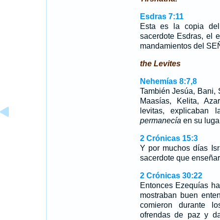
Esdras 7:11
Esta es la copia del
sacerdote Esdras, el e
mandamientos del SEÑO
the Levites
Nehemías 8:7,8
También Jesúa, Bani, 
Maasías, Kelita, Aza
levitas, explicaban 
permanecía
en su luga
2 Crónicas 15:3
Y por muchos días Isr
sacerdote que enseñara,
2 Crónicas 30:22
Entonces Ezequías hab
mostraban buen ente
comieron durante los
ofrendas de paz y d