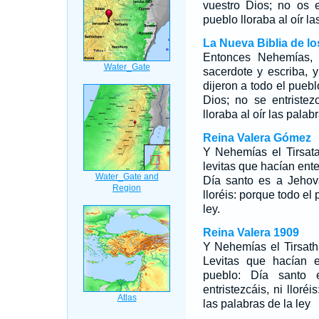
vuestro Dios; no os en
pueblo lloraba al oír la
La Nueva Biblia de l
Entonces Nehemías, 
sacerdote y escriba, 
dijeron a todo el pueb
Dios; no se entristez
lloraba al oír las palabr
Reina Valera Gómez
Y Nehemías el Tirsata
levitas que hacían ente
Día santo es a Jehová
lloréis: porque todo el
ley.
Reina Valera 1909
Y Nehemías el Tirsatha
Levitas que hacían e
pueblo: Día santo
entristezcáis, ni lloré
las palabras de la ley