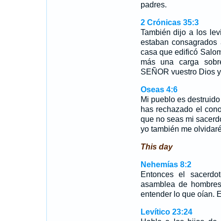
padres.
2 Crónicas 35:3
También dijo a los le
estaban consagrados 
casa que edificó Salomó
más una carga sob
SEÑOR vuestro Dios y a
Oseas 4:6
Mi pueblo es destruido 
has rechazado el cono
que no seas mi sacerd
yo también me olvidaré 
This day
Nehemías 8:2
Entonces el sacerdot
asamblea de hombres
entender lo que oían. E
Levítico 23:24