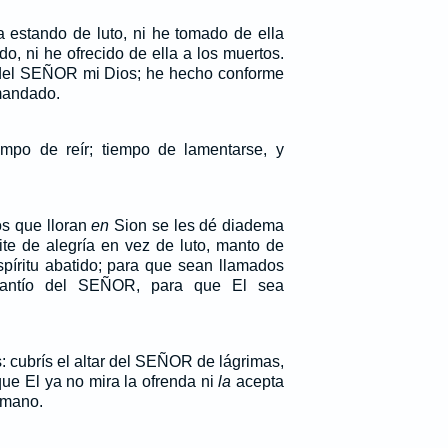
a estando de luto, ni he tomado de ella
o, ni he ofrecido de ella a los muertos.
del SEÑOR mi Dios; he hecho conforme
mandado.
iempo de reír; tiempo de lamentarse, y
os que lloran
en
Sion se les dé diadema
ite de alegría en vez de luto, manto de
píritu abatido; para que sean llamados
 plantío del SEÑOR, para que El sea
: cubrís el altar del SEÑOR de lágrimas,
que El ya no mira la ofrenda ni
la
acepta
 mano.