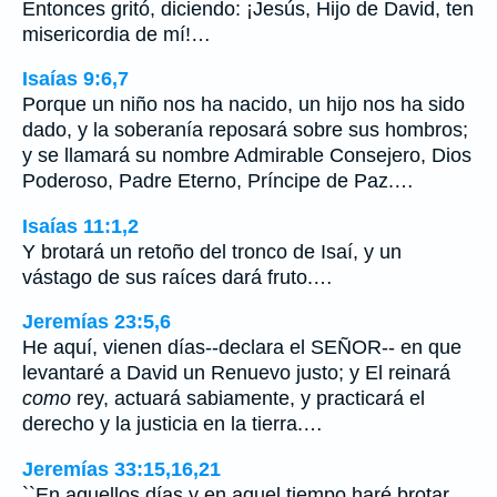
Entonces gritó, diciendo: ¡Jesús, Hijo de David, ten
misericordia de mí!…
Isaías 9:6,7
Porque un niño nos ha nacido, un hijo nos ha sido
dado, y la soberanía reposará sobre sus hombros;
y se llamará su nombre Admirable Consejero, Dios
Poderoso, Padre Eterno, Príncipe de Paz.…
Isaías 11:1,2
Y brotará un retoño del tronco de Isaí, y un
vástago de sus raíces dará fruto.…
Jeremías 23:5,6
He aquí, vienen días--declara el SEÑOR-- en que
levantaré a David un Renuevo justo; y El reinará
como
rey, actuará sabiamente, y practicará el
derecho y la justicia en la tierra.…
Jeremías 33:15,16,21
``En aquellos días y en aquel tiempo haré brotar