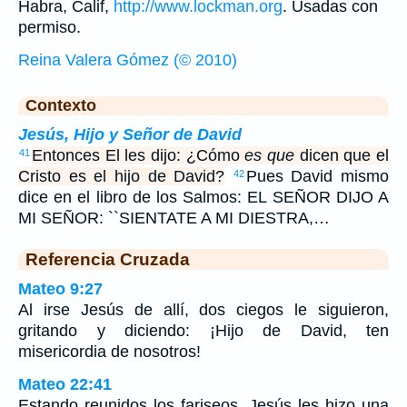
Habra, Calif,
http://www.lockman.org
. Usadas con
permiso.
Reina Valera Gómez (© 2010)
Contexto
Jesús, Hijo y Señor de David
Entonces El les dijo: ¿Cómo
es que
dicen que el
41
Cristo es el hijo de David?
Pues David mismo
42
dice en el libro de los Salmos: EL SEÑOR DIJO A
MI SEÑOR: ``SIENTATE A MI DIESTRA,…
Referencia Cruzada
Mateo 9:27
Al irse Jesús de allí, dos ciegos le siguieron,
gritando y diciendo: ¡Hijo de David, ten
misericordia de nosotros!
Mateo 22:41
Estando reunidos los fariseos, Jesús les hizo una