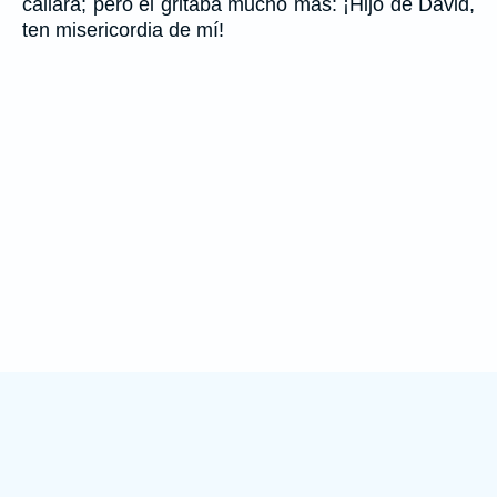
callara; pero él gritaba mucho más: ¡Hijo de David,
ten misericordia de mí!