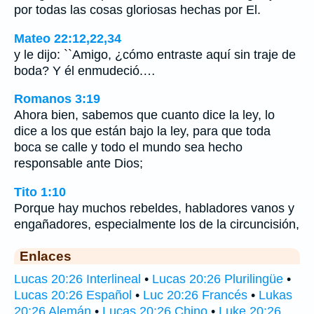
por todas las cosas gloriosas hechas por El.
Mateo 22:12,22,34
y le dijo: ``Amigo, ¿cómo entraste aquí sin traje de
boda? Y él enmudeció.…
Romanos 3:19
Ahora bien, sabemos que cuanto dice la ley, lo
dice a los que están bajo la ley, para que toda
boca se calle y todo el mundo sea hecho
responsable ante Dios;
Tito 1:10
Porque hay muchos rebeldes, habladores vanos y
engañadores, especialmente los de la circuncisión,
Enlaces
Lucas 20:26 Interlineal
•
Lucas 20:26 Plurilingüe
•
Lucas 20:26 Español
•
Luc 20:26 Francés
•
Lukas
20:26 Alemán
•
Lucas 20:26 Chino
•
Luke 20:26