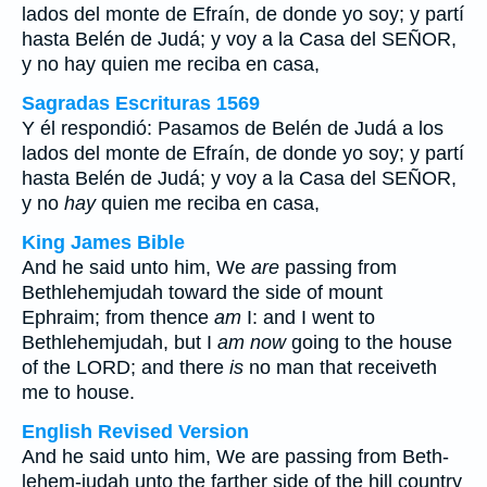
lados del monte de Efraín, de donde yo soy; y partí
hasta Belén de Judá; y voy a la Casa del SEÑOR,
y no
hay
quien me reciba en casa,
Sagradas Escrituras 1569
Y él respondió: Pasamos de Belén de Judá a los
lados del monte de Efraín, de donde yo soy; y partí
hasta Belén de Judá; y voy a la Casa del SEÑOR,
y no
hay
quien me reciba en casa,
King James Bible
And he said unto him, We
are
passing from
Bethlehemjudah toward the side of mount
Ephraim; from thence
am
I: and I went to
Bethlehemjudah, but I
am now
going to the house
of the LORD; and there
is
no man that receiveth
me to house.
English Revised Version
And he said unto him, We are passing from Beth-
lehem-judah unto the farther side of the hill country