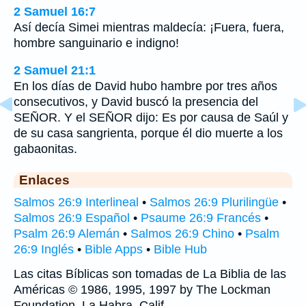
2 Samuel 16:7
Así decía Simei mientras maldecía: ¡Fuera, fuera,
hombre sanguinario e indigno!
2 Samuel 21:1
En los días de David hubo hambre por tres años
consecutivos, y David buscó la presencia del
SEÑOR. Y el SEÑOR dijo: Es por causa de Saúl y
de su casa sangrienta, porque él dio muerte a los
gabaonitas.
Enlaces
Salmos 26:9 Interlineal
•
Salmos 26:9 Plurilingüe
•
Salmos 26:9 Español
•
Psaume 26:9 Francés
•
Psalm 26:9 Alemán
•
Salmos 26:9 Chino
•
Psalm
26:9 Inglés
•
Bible Apps
•
Bible Hub
Las citas Bíblicas son tomadas de La Biblia de las
Américas © 1986, 1995, 1997 by The Lockman
Foundation, La Habra, Calif,