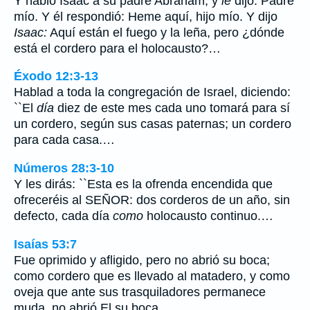
Y habló Isaac a su padre Abraham, y
le
dijo: Padre
mío. Y él respondió: Heme aquí, hijo mío. Y dijo
Isaac:
Aquí están el fuego y la leña, pero ¿dónde
está el cordero para el holocausto?…
Éxodo 12:3-13
Hablad a toda la congregación de Israel, diciendo:
``El
día
diez de este mes cada uno tomará para sí
un cordero, según sus casas paternas; un cordero
para cada casa.…
Números 28:3-10
Y les dirás: ``Esta es la ofrenda encendida que
ofreceréis al SEÑOR: dos corderos de un año, sin
defecto, cada día
como
holocausto continuo.…
Isaías 53:7
Fue oprimido y afligido, pero no abrió su boca;
como cordero que es llevado al matadero, y como
oveja que ante sus trasquiladores permanece
muda, no abrió El su boca.