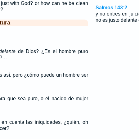
just with God? or how can he be clean
Salmos 143:2
n?
y no entres en juic
no es justo delante 
tura
delante
de Dios? ¿Es el hombre puro
r?…
s así, pero ¿cómo puede un hombre ser
ra que sea puro, o el nacido de mujer
 en cuenta las iniquidades, ¿quién, oh
cer?