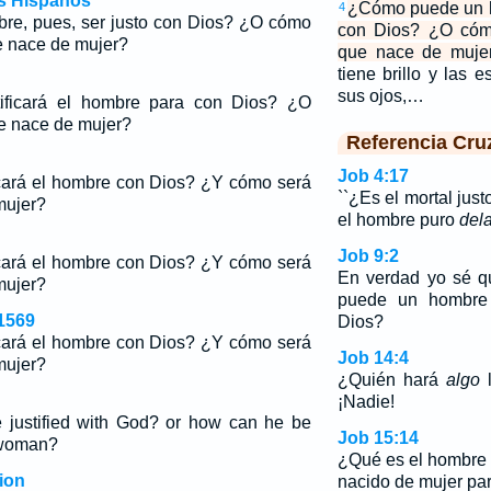
os Hispanos
¿Cómo puede un h
4
e, pues, ser justo con Dios? ¿O cómo
con Dios? ¿O cómo
e nace de mujer?
que nace de muje
tiene brillo y las 
sus ojos,…
ificará el hombre para con Dios? ¿O
ue nace de mujer?
Referencia Cru
Job 4:17
cará el hombre con Dios? ¿Y cómo será
``¿Es el mortal jus
mujer?
el hombre puro
del
Job 9:2
cará el hombre con Dios? ¿Y cómo será
En verdad yo sé q
mujer?
puede un hombre 
1569
Dios?
cará el hombre con Dios? ¿Y cómo será
Job 14:4
mujer?
¿Quién hará
algo
l
¡Nadie!
justified with God? or how can he be
Job 15:14
 woman?
¿Qué es el hombre 
ion
nacido de mujer par