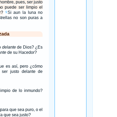
ombre, pues, ser justo
 puede ser limpio el
r?
Si aun la luna no
5
estrellas no son puras a
zada
to
delante
de Dios? ¿Es
ante
de su Hacedor?
ue es así, pero ¿cómo
ser justo delante de
impio de lo inmundo?
para que sea puro, o el
a que sea justo?