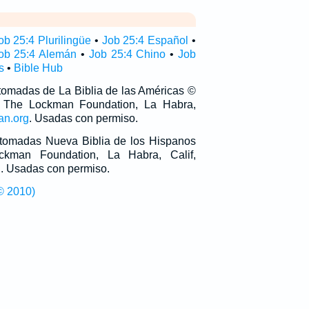
ob 25:4 Plurilingüe
•
Job 25:4 Español
•
ob 25:4 Alemán
•
Job 25:4 Chino
•
Job
s
•
Bible Hub
 tomadas de La Biblia de las Américas ©
 The Lockman Foundation, La Habra,
an.org
. Usadas con permiso.
n tomadas Nueva Biblia de los Hispanos
man Foundation, La Habra, Calif,
g
. Usadas con permiso.
© 2010)