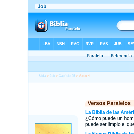
Biblia
>
Job
>
Capítulo 25
> Verso 4
Versos Paralelos
La Biblia de las Amér
¿Cómo puede un hombr
puede ser limpio el qu