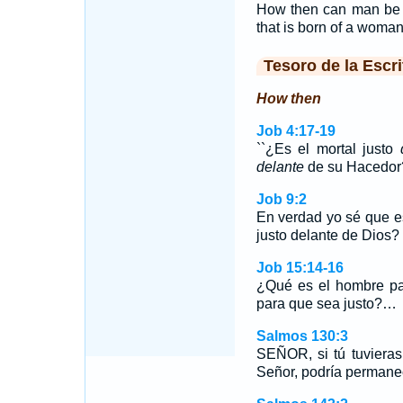
How then can man be 
that is born of a woma
Tesoro de la Escri
How then
Job 4:17-19
``¿Es el mortal justo
delante
de su Hacedo
Job 9:2
En verdad yo sé que e
justo delante de Dios?
Job 15:14-16
¿Qué es el hombre pa
para que sea justo?…
Salmos 130:3
SEÑOR, si tú tuvieras
Señor, podría permane