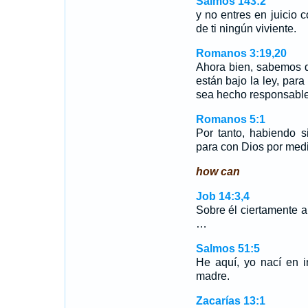
Salmos 143:2
y no entres en juicio c
de ti ningún viviente.
Romanos 3:19,20
Ahora bien, sabemos qu
están bajo la ley, par
sea hecho responsabl
Romanos 5:1
Por tanto, habiendo s
para con Dios por medi
how can
Job 14:3,4
Sobre él ciertamente ab
…
Salmos 51:5
He aquí, yo nací en 
madre.
Zacarías 13:1