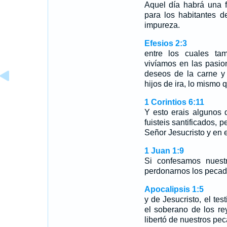
Aquel día habrá una f
para los habitantes d
impureza.
Efesios 2:3
entre los cuales ta
vivíamos en las pasio
deseos de la carne y
hijos de ira, lo mismo 
1 Corintios 6:11
Y esto erais algunos d
fuisteis santificados, p
Señor Jesucristo y en e
1 Juan 1:9
Si confesamos nuestr
perdonarnos los pecad
Apocalipsis 1:5
y de Jesucristo, el tes
el soberano de los re
libertó de nuestros pe