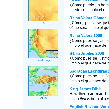
La Nueva Biblia de l
¿Cómo puede un hombr
puede ser limpio el qu
Reina Valera Gómez
¿Cómo, pues, se just
cómo será limpio el q
Reina Valera 1909
¿Cómo pues se justifi
limpio el que nace de 
Biblia Jubileo 2000
¿Cómo pues se justifi
limpio el que nace de 
Sagradas Escrituras 
¿Cómo pues se justifi
limpio el que nace de 
King James Bible
How then can man be 
clean
that is
born of a
English Revised Vers