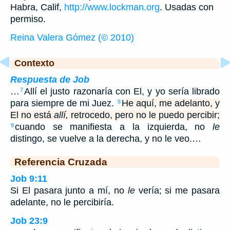
Habra, Calif,
http://www.lockman.org
. Usadas con
permiso.
Reina Valera Gómez (© 2010)
Contexto
Respuesta de Job
…
Allí el justo razonaría con El, y yo sería librado
7
para siempre de mi Juez.
He aquí, me adelanto, y
8
El no está
allí,
retrocedo, pero no le puedo percibir;
cuando se manifiesta a la izquierda, no
le
9
distingo, se vuelve a la derecha, y no le veo.…
Referencia Cruzada
Job 9:11
Si El pasara junto a mí, no
le
vería; si me pasara
adelante, no le percibiría.
Job 23:9