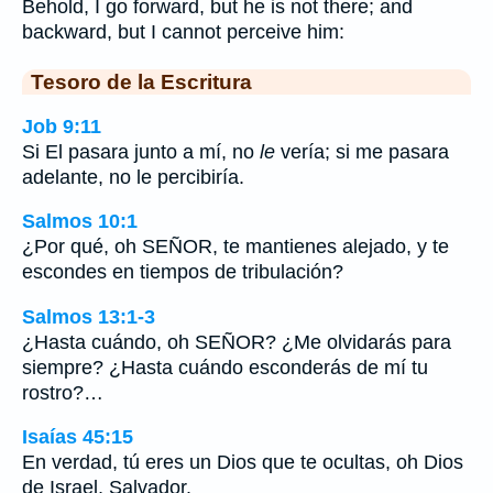
Behold, I go forward, but he is not there; and
backward, but I cannot perceive him:
Tesoro de la Escritura
Job 9:11
Si El pasara junto a mí, no
le
vería; si me pasara
adelante, no le percibiría.
Salmos 10:1
¿Por qué, oh SEÑOR, te mantienes alejado, y te
escondes en tiempos de tribulación?
Salmos 13:1-3
¿Hasta cuándo, oh SEÑOR? ¿Me olvidarás para
siempre? ¿Hasta cuándo esconderás de mí tu
rostro?…
Isaías 45:15
En verdad, tú eres un Dios que te ocultas, oh Dios
de Israel, Salvador.