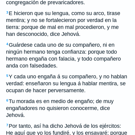
congregación de prevaricadores.
E hicieron que su lengua, como su arco, tirase
3
mentira; y no se fortalecieron por verdad en la
tierra: porque de mal en mal procedieron, y me
han desconocido, dice Jehová.
Guárdese cada uno de su compañero, ni en
4
ningún hermano tenga confianza: porque todo
hermano engaña con falacia, y todo compañero
anda con falsedades.
Y cada uno engaña á su compañero, y no hablan
5
verdad: enseñaron su lengua á hablar mentira, se
ocupan de hacer perversamente.
Tu morada es en medio de engaño; de muy
6
engañadores no quisieron conocerme, dice
Jehová.
Por tanto, así ha dicho Jehová de los ejércitos:
7
He aquí que yo los fundiré, y los ensayaré; porque