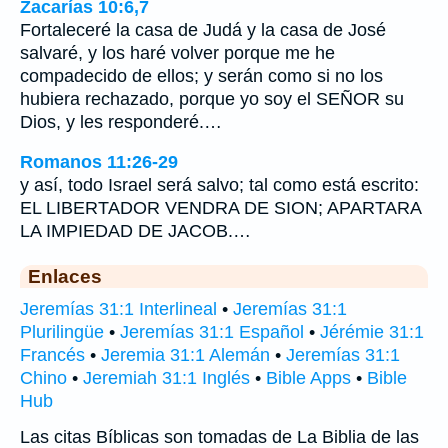
Zacarías 10:6,7
Fortaleceré la casa de Judá y la casa de José
salvaré, y los haré volver porque me he
compadecido de ellos; y serán como si no los
hubiera rechazado, porque yo soy el SEÑOR su
Dios, y les responderé.…
Romanos 11:26-29
y así, todo Israel será salvo; tal como está escrito:
EL LIBERTADOR VENDRA DE SION; APARTARA
LA IMPIEDAD DE JACOB.…
Enlaces
Jeremías 31:1 Interlineal
•
Jeremías 31:1
Plurilingüe
•
Jeremías 31:1 Español
•
Jérémie 31:1
Francés
•
Jeremia 31:1 Alemán
•
Jeremías 31:1
Chino
•
Jeremiah 31:1 Inglés
•
Bible Apps
•
Bible
Hub
Las citas Bíblicas son tomadas de La Biblia de las