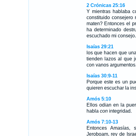
2 Crónicas 25:16
Y mientras hablaba c
constituido consejero
maten? Entonces el pr
ha determinado destr
escuchado mi consejo.
Isaías 29:21
los que hacen que una
tienden lazos al que j
con vanos argumentos
Isaías 30:9-11
Porque este es un pue
quieren escuchar la i
Amós 5:10
Ellos odian en la pue
habla
con
integridad.
Amós 7:10-13
Entonces Amasías, 
Jeroboam, rey de Israe