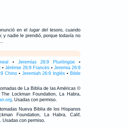
ronunció en el
lugar del
tesoro, cuando
; y nadie le prendió, porque todavía no
.…
neal
•
Jeremías 26:9 Plurilingüe
•
l
•
Jérémie 26:9 Francés
•
Jeremia 26:9
:9 Chino
•
Jeremiah 26:9 Inglés
•
Bible
 tomadas de La Biblia de las Américas ©
 The Lockman Foundation, La Habra,
an.org
. Usadas con permiso.
n tomadas Nueva Biblia de los Hispanos
man Foundation, La Habra, Calif,
g
. Usadas con permiso.