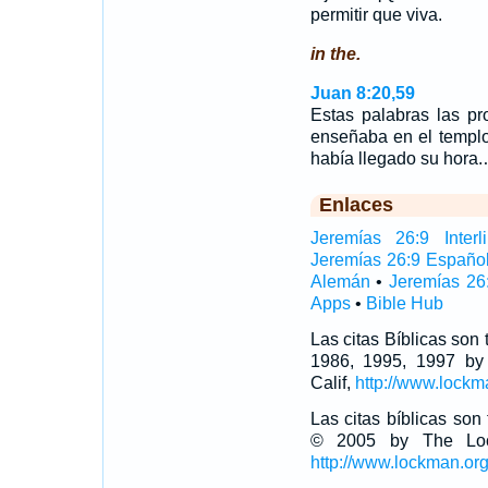
permitir que viva.
in the.
Juan 8:20,59
Estas palabras las p
enseñaba en el templo
había llegado su hora
Enlaces
Jeremías 26:9 Interli
Jeremías 26:9 Españo
Alemán
•
Jeremías 26
Apps
•
Bible Hub
Las citas Bíblicas son
1986, 1995, 1997 by
Calif,
http://www.lockm
Las citas bíblicas so
© 2005 by The Lock
http://www.lockman.or