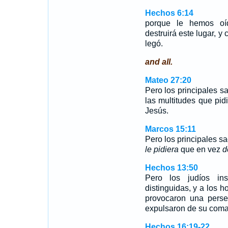
Hechos 6:14
porque le hemos oíd
destruirá este lugar, y
legó.
and all.
Mateo 27:20
Pero los principales s
las multitudes que pi
Jesús.
Marcos 15:11
Pero los principales sa
le pidiera
que en vez
d
Hechos 13:50
Pero los judíos in
distinguidas, y a los 
provocaron una perse
expulsaron de su coma
Hechos 16:19-22