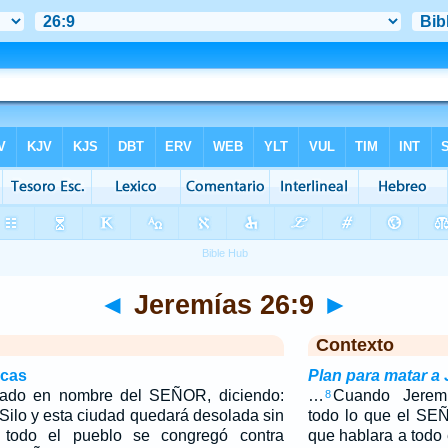
◄
Jeremías 26:9
►
Contexto
icas
Plan para matar a
zado en nombre del SEÑOR, diciendo:
…
Cuando Jeremí
8
Silo y esta ciudad quedará desolada sin
todo lo que el SE
 todo el pueblo se congregó contra
que hablara a todo 