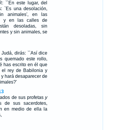
: ``En este lugar, del
s: `Es una desolación,
n animales', en las
 y en las calles de
stán desoladas, sin
ntes y sin animales, se
Judá, dirás: ``Así dice
 quemado este rollo,
é has escrito en él que
 el rey de Babilonia y
a, y hará desaparecer de
imales?'
13
ados de sus profetas
y
s de sus sacerdotes,
n en medio de ella la
,