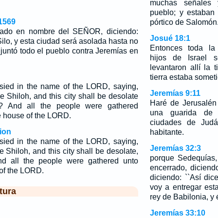
muchas señales y
pueblo; y estaban
1569
pórtico de Salomón
zado en nombre del SEÑOR, diciendo:
Josué 18:1
lo, y esta ciudad será asolada hasta no
Entonces toda la
untó todo el pueblo contra Jeremías en
hijos de Israel 
levantaron allí la 
tierra estaba someti
sied in the name of the LORD, saying,
Jeremías 9:11
e Shiloh, and this city shall be desolate
Haré de Jerusalén
t? And all the people were gathered
una guarida de 
e house of the LORD.
ciudades de Judá
ion
habitante.
sied in the name of the LORD, saying,
Jeremías 32:3
e Shiloh, and this city shall be desolate,
porque Sedequías,
And all the people were gathered unto
encerrado, diciend
 of the LORD.
diciendo: ``Así di
voy a entregar es
tura
rey de Babilonia, y 
Jeremías 33:10