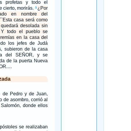
os profetas y todo el
e cierto, morirás.
¿Por
9
zado en nombre del
``Esta casa será como
d quedará desolada sin
 Y todo el pueblo se
eremías en la casa del
do los jefes de Judá
s, subieron de la casa
sa del SEÑOR, y se
ada de la puerta Nueva
ÑOR.…
zada
o de Pedro y de Juan,
no de asombro, corrió al
e Salomón, donde ellos
póstoles se realizaban