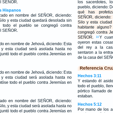
del SEÑOR.
los sacerdotes, l
pueblo, diciendo: D
os Hispanos
qué has profeti
izado en nombre del SEÑOR, diciendo:
SEÑOR, diciendo: 
Silo y esta ciudad quedará desolada sin
Silo y esta ciuda
Y todo el pueblo se congregó contra
habitante alguno?
del SEÑOR.
congregó contra J
SEÑOR.
Y cuan
10
oyeron estas cosa
ado en nombre de Jehová, diciendo: Esta
del rey a la ca
 y esta ciudad será asolada hasta no
sentaron a la entr
juntó todo el pueblo contra Jeremías en
de la
casa
del SE
Referencia Cru
ado en nombre de Jehová, diciendo: Esta
Hechos 3:11
 y esta ciudad será asolada hasta no
Y estando él asid
tóse todo el pueblo contra Jeremías en
todo el pueblo, lle
pórtico llamado d
estaban.
zado en nombre del SEÑOR, diciendo:
Hechos 5:12
lo, y esta ciudad será asolada hasta no
Por mano de los a
untó todo el pueblo contra Jeremías en