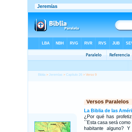
Biblia
>
Jeremías
>
Capítulo 26
> Verso 9
Versos Paralelos
La Biblia de las Amér
¿Por qué has profeti
``Esta casa será como 
habitante alguno? Y