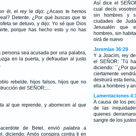
Así dice el SEÑOR
cual decís vosotro
on él, el
rey
le dijo: ¿Acaso te hemos
sin hombres y si
 real? Detente. ¿Por qué
buscas que
te
ciudades de Judá
ofeta se detuvo, y dijo: Yo sé que Dios
Jerusalén que e
uirte, porque has hecho esto y no has
hombres, sin habita
oirá de nuevo
Jeremías 36:29
 persona sea acusada por una palabra,
Y a Joacim, rey de 
uzga en la puerta, y defraudan al justo
el SEÑOR: `Tú has
.
diciendo: ``¿Por qu
ciertamente vendrá
destruirá esta tierr
blo rebelde, hijos falsos, hijos que no
ella a hombres y an
nstrucción del SEÑOR;…
Lamentaciones 4:
A causa de los pec
rta al que reprende, y aborrecen al que
de las iniquidade
quienes derramaro
sangre de los justos
sacerdote de Betel, envió
palabra
a
l, diciendo: Amós conspira contra ti en