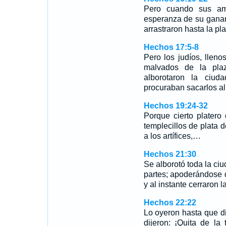
Pero cuando sus am
esperanza de su ganan
arrastraron hasta la pl
Hechos 17:5-8
Pero los judíos, llen
malvados de la plaz
alborotaron la ciud
procuraban sacarlos a
Hechos 19:24-32
Porque cierto platero
templecillos de plata
a los artífices,…
Hechos 21:30
Se alborotó toda la ciu
partes; apoderándose d
y al instante cerraron l
Hechos 22:22
Lo oyeron hasta que di
dijeron: ¡Quita de la