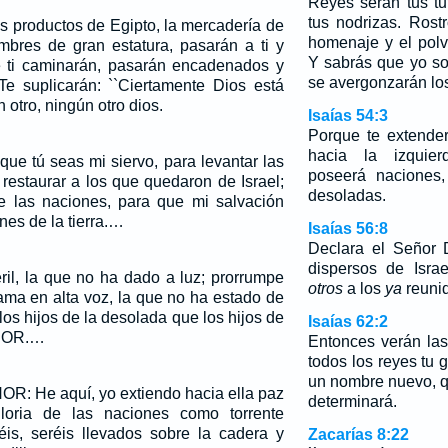
Reyes serán tus tu
tus nodrizas. Rostr
s productos de Egipto, la mercadería de
homenaje y el polv
bres de gran estatura, pasarán a ti y
Y sabrás que yo s
e ti caminarán, pasarán encadenados y
se avergonzarán lo
 Te suplicarán: ``Ciertamente Dios está
 otro, ningún otro dios.
Isaías 54:3
Porque te extende
hacia la izquier
que tú seas mi siervo, para levantar las
poseerá naciones,
 restaurar a los que quedaron de Israel;
desoladas.
e las naciones, para que mi salvación
nes de la tierra.…
Isaías 56:8
Declara el Señor 
dispersos de Israe
éril, la que no ha dado a luz; prorrumpe
otros
a los
ya
reuni
lama en alta voz, la que no ha estado de
os hijos de la desolada que los hijos de
Isaías 62:2
EÑOR.…
Entonces verán las 
todos los reyes tu g
un nombre nuevo, 
OR: He aquí, yo extiendo hacia ella paz
determinará.
loria de las naciones como torrente
is, seréis llevados sobre la cadera y
Zacarías 8:22