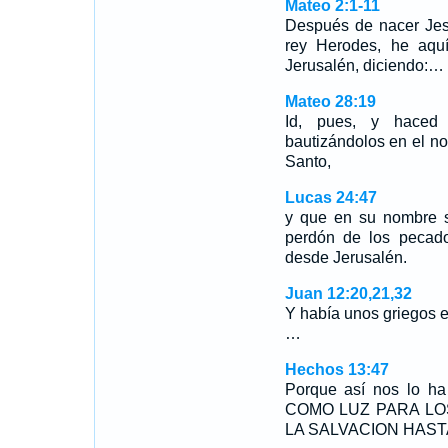
Mateo 2:1-11
Después de nacer Jes
rey Herodes, he aquí
Jerusalén, diciendo:…
Mateo 28:19
Id, pues, y haced 
bautizándolos en el no
Santo,
Lucas 24:47
y que en su nombre se
perdón de los pecad
desde Jerusalén.
Juan 12:20,21,32
Y había unos griegos en
…
Hechos 13:47
Porque así nos lo 
COMO LUZ PARA LOS
LA SALVACION HAST