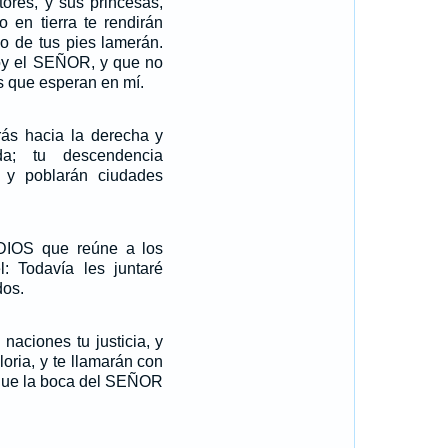
tores, y sus princesas,
o en tierra te rendirán
o de tus pies lamerán.
oy el SEÑOR, y que no
s que esperan en mí.
rás hacia la derecha y
da; tu descendencia
 y poblarán ciudades
DIOS que reúne a los
l: Todavía les juntaré
dos.
naciones tu justicia, y
loria, y te llamarán con
que la boca del SEÑOR