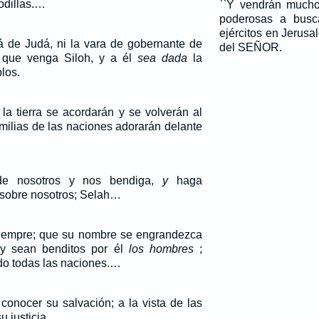
odillas.…
``Y vendrán mucho
poderosas a bus
ejércitos en Jerusal
rá de Judá, ni la vara de gobernante de
del SEÑOR.
a que venga Siloh, y a él
sea dada
la
los.
la tierra se acordarán y se volverán al
milias de las naciones adorarán delante
de nosotros y nos bendiga,
y
haga
 sobre nosotros; Selah…
iempre; que su nombre se engrandezca
, y sean benditos por él
los hombres
;
do todas las naciones.…
nocer su salvación; a la vista de las
u justicia.…