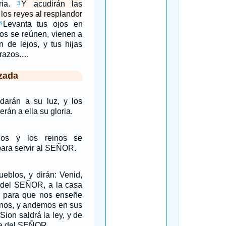
ria.
Y acudirán las
3
 los reyes al resplandor
Levanta tus ojos en
4
dos se reúnen, vienen a
án de lejos, y tus hijas
brazos.…
zada
darán a su luz, y los
aerán a ella su gloria.
los y los reinos se
ara servir al SEÑOR.
eblos, y dirán: Venid,
del SEÑOR, a la casa
; para que nos enseñe
nos, y andemos en sus
ion saldrá la ley, y de
ra del SEÑOR.