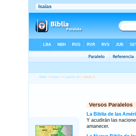
Biblia
>
Isaías
>
Capítulo 60
> Verso 3
Versos Paralelos
La Biblia de las Amér
Y acudirán las naciones
amanecer.