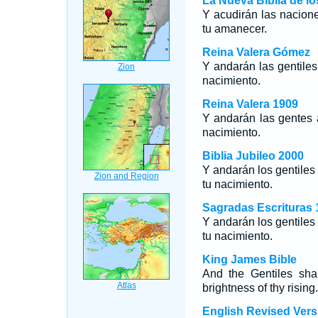
La Nueva Biblia de l
Y acudirán las nacione
tu amanecer.
Reina Valera Gómez
Y andarán las gentiles 
nacimiento.
Reina Valera 1909
Y andarán las gentes á
nacimiento.
Biblia Jubileo 2000
Y andarán los gentiles 
tu nacimiento.
Sagradas Escrituras 
Y andarán los gentiles 
tu nacimiento.
King James Bible
And the Gentiles shal
brightness of thy rising.
English Revised Vers