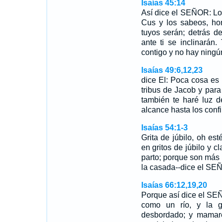
Isaías 45:14
Así dice el SEÑOR: Lo
Cus y los sabeos, hom
tuyos serán; detrás d
ante ti se inclinarán.
contigo y no hay ningún
Isaías 49:6,12,23
dice El: Poca cosa es 
tribus de Jacob y para
también te haré luz d
alcance hasta los confi
Isaías 54:1-3
Grita de júbilo, oh est
en gritos de júbilo y c
parto; porque son más l
la casada--dice el S
Isaías 66:12,19,20
Porque así dice el SEÑ
como un río, y la g
desbordado; y mamaré