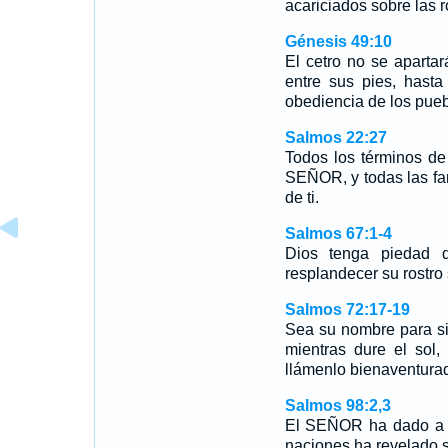
acariciados sobre las r
Génesis 49:10
El cetro no se aparta
entre sus pies, hast
obediencia de los pueb
Salmos 22:27
Todos los términos de 
SEÑOR, y todas las fa
de ti.
Salmos 67:1-4
Dios tenga piedad 
resplandecer su rostro
Salmos 72:17-19
Sea su nombre para s
mientras dure el sol
llámenlo bienaventura
Salmos 98:2,3
El SEÑOR ha dado a co
naciones ha revelado s