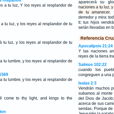
os Hispanos
aparecerá su glo
s a tu luz, Y los reyes al resplandor de
naciones a tu luz, y
de tu amanecer.
derredor y mira: to
ti; tus hijos vendr
a tu luz, y los reyes al resplandor de tu
serán llevadas en 
Referencia Cru
 tu luz, y los reyes al resplandor de tu
Apocalipsis 21:24
Y las naciones an
reyes de la tierra tr
a tu lumbre, y los reyes al resplandor de
Salmos 102:22
cuando los pueb
1569
congreguen a una p
a tu lumbre, y los reyes al resplandor de
Isaías 2:3
Vendrán muchos pu
subamos al monte 
l come to thy light, and kings to the
del Dios de Jacob
acerca
de sus cami
sendas. Porque de S
ion
Jerusalén la palab