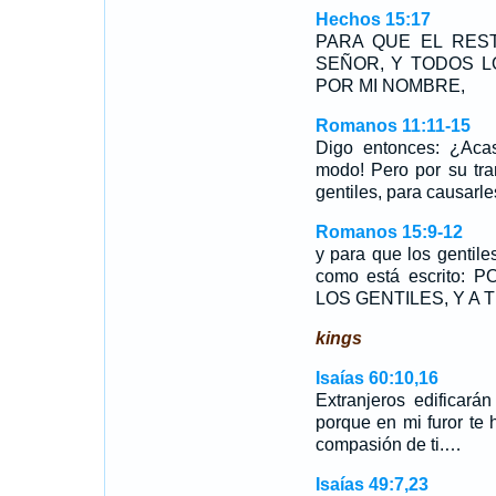
Hechos 15:17
PARA QUE EL RES
SEÑOR, Y TODOS L
POR MI NOMBRE,
Romanos 11:11-15
Digo entonces: ¿Aca
modo! Pero por su tr
gentiles, para causarl
Romanos 15:9-12
y para que los gentiles
como está escrito
LOS GENTILES, Y A
kings
Isaías 60:10,16
Extranjeros edificarán
porque en mi furor te 
compasión de ti.…
Isaías 49:7,23