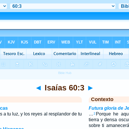
◄
Isaías 60:3
►
Contexto
icas
Futura gloria de J
 a tu luz, y los reyes al resplandor de tu
…
Porque he aquí,
2
tierra y densa oscu
sobre ti amanecer