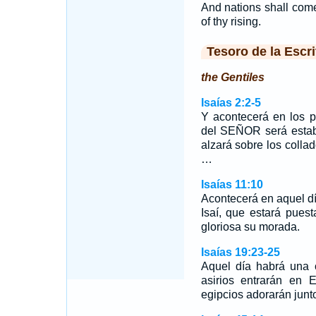
And nations shall come 
of thy rising.
Tesoro de la Escri
the Gentiles
Isaías 2:2-5
Y acontecerá en los p
del SEÑOR será estab
alzará sobre los collad
…
Isaías 11:10
Acontecerá en aquel dí
Isaí, que estará pues
gloriosa su morada.
Isaías 19:23-25
Aquel día habrá una c
asirios entrarán en E
egipcios adorarán junt