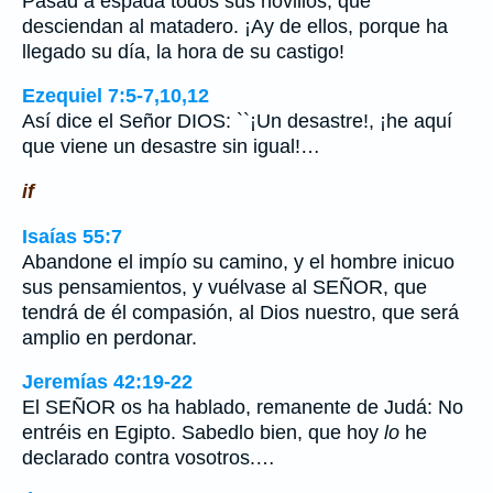
Pasad a espada todos sus novillos; que
desciendan al matadero. ¡Ay de ellos, porque ha
llegado su día, la hora de su castigo!
Ezequiel 7:5-7,10,12
Así dice el Señor DIOS: ``¡Un desastre!, ¡he aquí
que viene un desastre sin igual!…
if
Isaías 55:7
Abandone el impío su camino, y el hombre inicuo
sus pensamientos, y vuélvase al SEÑOR, que
tendrá de él compasión, al Dios nuestro, que será
amplio en perdonar.
Jeremías 42:19-22
El SEÑOR os ha hablado, remanente de Judá: No
entréis en Egipto. Sabedlo bien, que hoy
lo
he
declarado contra vosotros.…