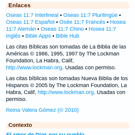
Enlaces
Oseas 11:7 Interlineal
•
Oseas 11:7 Plurilingüe
•
Oseas 11:7 Español
•
Osée 11:7 Francés
•
Hosea
11:7 Alemán
•
Oseas 11:7 Chino
•
Hosea 11:7
Inglés
•
Bible Apps
•
Bible Hub
Las citas Bíblicas son tomadas de La Biblia de las
Américas © 1986, 1995, 1997 by The Lockman
Foundation, La Habra, Calif,
http://www.lockman.org
. Usadas con permiso.
Las citas bíblicas son tomadas Nueva Biblia de los
Hispanos © 2005 by The Lockman Foundation, La
Habra, Calif,
http://www.lockman.org
. Usadas con
permiso.
Reina Valera Gómez (© 2010)
Contexto
El amor de Dios por su pueblo