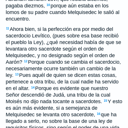
pagaba diezmos,
porque aún estaba en los
10
lomos de su padre cuando Melquisedec le salió al
encuentro.
Ahora bien, si la perfección era por medio del
11
sacerdocio Levítico, (pues sobre esa base recibió
el pueblo la Ley), ¿qué necesidad había de que se
levantara otro sacerdote según el orden de
Melquisedec, y no designado según el orden de
Aarón?
Porque cuando se cambia el sacerdocio,
12
necesariamente ocurre también un cambio de la
ley.
Pues aquél de quien se dicen estas cosas,
13
pertenece a otra tribu, de la cual nadie ha servido
en el altar.
Porque es evidente que nuestro
14
Señor descendió de Judá, una tribu de la cual
Moisés no dijo nada tocante a sacerdotes.
Y esto
15
es aún más evidente, si a semejanza de
Melquisedec se levanta otro sacerdote,
que ha
16
llegado a serlo, no sobre la base de una ley de
requisitos físicos, sino según el poder de una vida