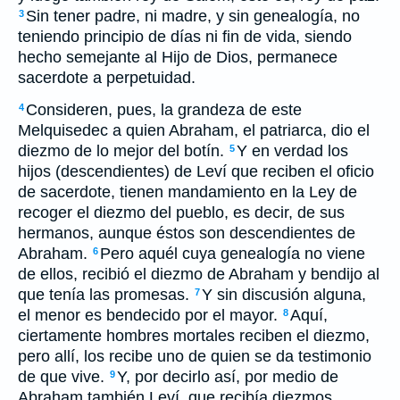
Sin tener padre, ni madre, y sin genealogía, no
3
teniendo principio de días ni fin de vida, siendo
hecho semejante al Hijo de Dios, permanece
sacerdote a perpetuidad.
Consideren, pues, la grandeza de este
4
Melquisedec a quien Abraham, el patriarca, dio el
diezmo de lo mejor del botín.
Y en verdad los
5
hijos (descendientes) de Leví que reciben el oficio
de sacerdote, tienen mandamiento en la Ley de
recoger el diezmo del pueblo, es decir, de sus
hermanos, aunque éstos son descendientes de
Abraham.
Pero aquél cuya genealogía no viene
6
de ellos, recibió el diezmo de Abraham y bendijo al
que tenía las promesas.
Y sin discusión alguna,
7
el menor es bendecido por el mayor.
Aquí,
8
ciertamente hombres mortales reciben el diezmo,
pero allí, los recibe uno de quien se da testimonio
de que vive.
Y, por decirlo así, por medio de
9
Abraham también Leví, que recibía diezmos,