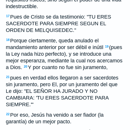
indestructible.
Pues de Cristo se da testimonio: "TU ERES
17
SACERDOTE PARA SIEMPRE SEGUN EL
ORDEN DE MELQUISEDEC."
Porque ciertamente, queda anulado el
18
mandamiento anterior por ser débil e inútil
(pues
19
la Ley nada hizo perfecto), y se introduce una
mejor esperanza, mediante la cual nos acercamos
a Dios.
Y por cuanto no fue sin juramento,
20
pues en verdad ellos llegaron a ser sacerdotes
21
sin juramento, pero El, por un juramento del que
Le dijo: "EL SEÑOR HA JURADO Y NO
CAMBIARA: 'TU ERES SACERDOTE PARA
SIEMPRE.'"
Por eso, Jesús ha venido a ser fiador (la
22
garantía) de un mejor pacto.