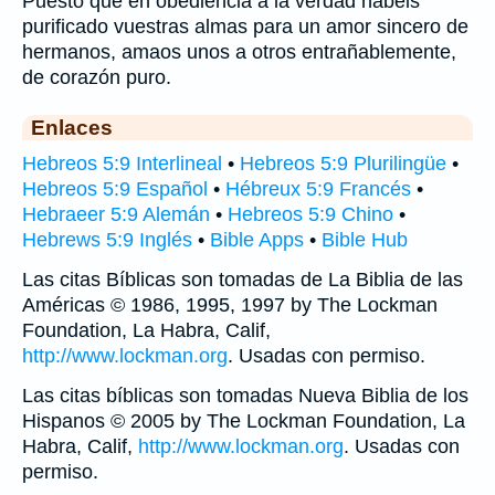
Puesto que en obediencia a la verdad habéis
purificado vuestras almas para un amor sincero de
hermanos, amaos unos a otros entrañablemente,
de corazón puro.
Enlaces
Hebreos 5:9 Interlineal
•
Hebreos 5:9 Plurilingüe
•
Hebreos 5:9 Español
•
Hébreux 5:9 Francés
•
Hebraeer 5:9 Alemán
•
Hebreos 5:9 Chino
•
Hebrews 5:9 Inglés
•
Bible Apps
•
Bible Hub
Las citas Bíblicas son tomadas de La Biblia de las
Américas © 1986, 1995, 1997 by The Lockman
Foundation, La Habra, Calif,
http://www.lockman.org
. Usadas con permiso.
Las citas bíblicas son tomadas Nueva Biblia de los
Hispanos © 2005 by The Lockman Foundation, La
Habra, Calif,
http://www.lockman.org
. Usadas con
permiso.