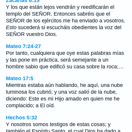
Zacarías 6:15
Y los que están lejos vendrán y reedificarán el
templo del SEÑOR. Entonces sabréis que el
SEÑOR de los ejércitos me ha enviado a vosotros.
Esto
sucederá si escucháis obedientes la voz del
SEÑOR vuestro Dios.
Mateo 7:24-27
Por tanto, cualquiera que oye estas palabras mías
y las pone en práctica, será semejante a un
hombre sabio que edificó su casa sobre la roca;…
Mateo 17:5
Mientras estaba aún hablando, he aquí, una nube
luminosa los cubrió; y una voz
salió
de la nube,
diciendo: Este es mi Hijo amado en quien me he
complacido; a El oíd.
Hechos 5:32
Y nosotros somos testigos de estas cosas; y
también
el Espíritu Santo, el cual Dios ha dado a