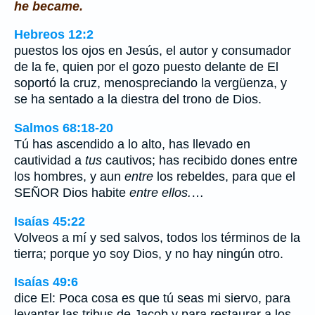
he became.
Hebreos 12:2
puestos los ojos en Jesús, el autor y consumador
de la fe, quien por el gozo puesto delante de El
soportó la cruz, menospreciando la vergüenza, y
se ha sentado a la diestra del trono de Dios.
Salmos 68:18-20
Tú has ascendido a lo alto, has llevado en
cautividad a
tus
cautivos; has recibido dones entre
los hombres, y aun
entre
los rebeldes, para que el
SEÑOR Dios habite
entre ellos.
…
Isaías 45:22
Volveos a mí y sed salvos, todos los términos de la
tierra; porque yo soy Dios, y no hay ningún otro.
Isaías 49:6
dice El: Poca cosa es que tú seas mi siervo, para
levantar las tribus de Jacob y para restaurar a los