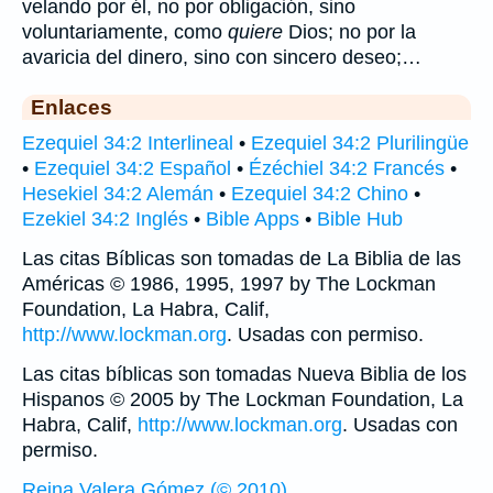
velando por él, no por obligación, sino
voluntariamente, como
quiere
Dios; no por la
avaricia del dinero, sino con sincero deseo;…
Enlaces
Ezequiel 34:2 Interlineal
•
Ezequiel 34:2 Plurilingüe
•
Ezequiel 34:2 Español
•
Ézéchiel 34:2 Francés
•
Hesekiel 34:2 Alemán
•
Ezequiel 34:2 Chino
•
Ezekiel 34:2 Inglés
•
Bible Apps
•
Bible Hub
Las citas Bíblicas son tomadas de La Biblia de las
Américas © 1986, 1995, 1997 by The Lockman
Foundation, La Habra, Calif,
http://www.lockman.org
. Usadas con permiso.
Las citas bíblicas son tomadas Nueva Biblia de los
Hispanos © 2005 by The Lockman Foundation, La
Habra, Calif,
http://www.lockman.org
. Usadas con
permiso.
Reina Valera Gómez (© 2010)