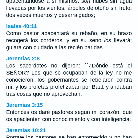
apacentándose a sí mismos;
son
nubes sin agua
llevadas por los vientos, árboles de otoño sin fruto,
dos veces muertos y desarraigados;
Isaías 40:11
Como pastor apacentará su rebaño, en su brazo
recogerá los corderos, y en su seno
los
llevará;
guiará con cuidado a las recién paridas.
Jeremías 2:8
Los sacerdotes no dijeron: ``¿Dónde está el
SEÑOR? Los que se ocupaban de la ley no me
conocieron, los gobernantes se rebelaron contra
mí, y los profetas profetizaban por Baal, y andaban
tras cosas que no aprovechan.
Jeremías 3:15
Entonces os daré pastores según mi corazón, que
os apacienten con conocimiento y con inteligencia.
Jeremías 10:21
Porque los pastores se han entorpecido y no han