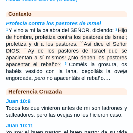
Contexto
Profecía contra los pastores de Israel
Y vino a mí la palabra del SEÑOR, diciendo:
Hijo
1
2
de hombre, profetiza contra los pastores de Israel;
profetiza y di a los pastores: ``Así dice el Señor
DIOS: `¡Ay de los pastores de Israel que se
apacientan a sí mismos! ¿No deben los pastores
apacentar el rebaño?
`Coméis la grosura, os
3
habéis vestido con la lana, degolláis la
oveja
engordada,
pero
no apacentáis el rebaño.…
Referencia Cruzada
Juan 10:8
Todos los que vinieron antes de mí son ladrones y
salteadores, pero las ovejas no les hicieron caso.
Juan 10:11
Yo soy el buen pastor; el buen pastor da su vida