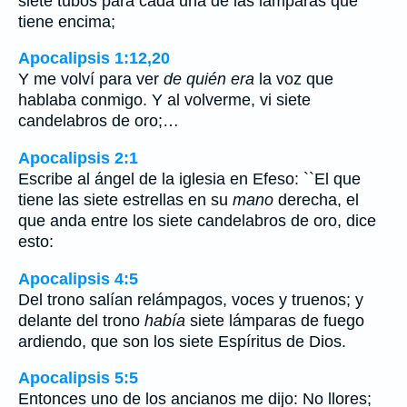
siete tubos para cada una de las lámparas que
tiene encima;
Apocalipsis 1:12,20
Y me volví para ver
de quién era
la voz que
hablaba conmigo. Y al volverme, vi siete
candelabros de oro;…
Apocalipsis 2:1
Escribe al ángel de la iglesia en Efeso: ``El que
tiene las siete estrellas en su
mano
derecha, el
que anda entre los siete candelabros de oro, dice
esto:
Apocalipsis 4:5
Del trono salían relámpagos, voces y truenos; y
delante del trono
había
siete lámparas de fuego
ardiendo, que son los siete Espíritus de Dios.
Apocalipsis 5:5
Entonces uno de los ancianos me dijo: No llores;