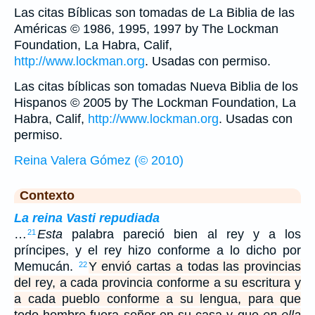
Las citas Bíblicas son tomadas de La Biblia de las
Américas © 1986, 1995, 1997 by The Lockman
Foundation, La Habra, Calif,
http://www.lockman.org
. Usadas con permiso.
Las citas bíblicas son tomadas Nueva Biblia de los
Hispanos © 2005 by The Lockman Foundation, La
Habra, Calif,
http://www.lockman.org
. Usadas con
permiso.
Reina Valera Gómez (© 2010)
Contexto
La reina Vasti repudiada
…
Esta
palabra pareció bien al rey y a los
21
príncipes, y el rey hizo conforme a lo dicho por
Memucán.
Y envió cartas a todas las provincias
22
del rey, a cada provincia conforme a su escritura y
a cada pueblo conforme a su lengua, para que
todo hombre fuera señor en su casa y que
en ella