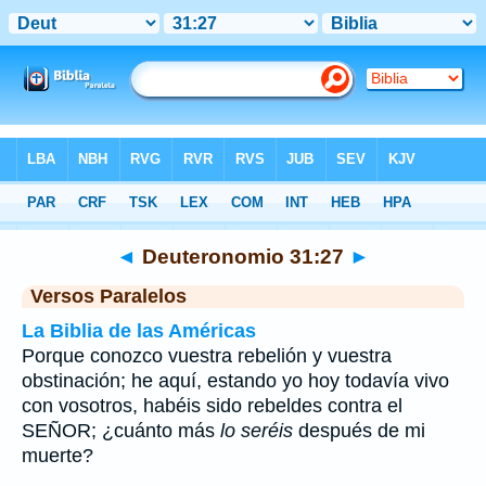
Biblia
>
Deuteronomio
>
Capítulo 31
> Verso 27
◄
Deuteronomio 31:27
►
Versos Paralelos
La Biblia de las Américas
Porque conozco vuestra rebelión y vuestra
obstinación; he aquí, estando yo hoy todavía vivo
con vosotros, habéis sido rebeldes contra el
SEÑOR; ¿cuánto más
lo seréis
después de mi
muerte?