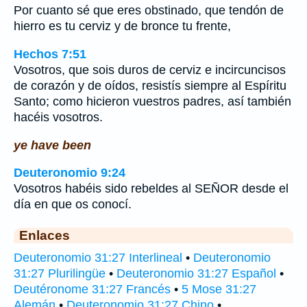
Por cuanto sé que eres obstinado, que tendón de
hierro es tu cerviz y de bronce tu frente,
Hechos 7:51
Vosotros, que sois duros de cerviz e incircuncisos
de corazón y de oídos, resistís siempre al Espíritu
Santo; como hicieron vuestros padres, así también
hacéis vosotros.
ye have been
Deuteronomio 9:24
Vosotros habéis sido rebeldes al SEÑOR desde el
día en que os conocí.
Enlaces
Deuteronomio 31:27 Interlineal
•
Deuteronomio
31:27 Plurilingüe
•
Deuteronomio 31:27 Español
•
Deutéronome 31:27 Francés
•
5 Mose 31:27
Alemán
•
Deuteronomio 31:27 Chino
•