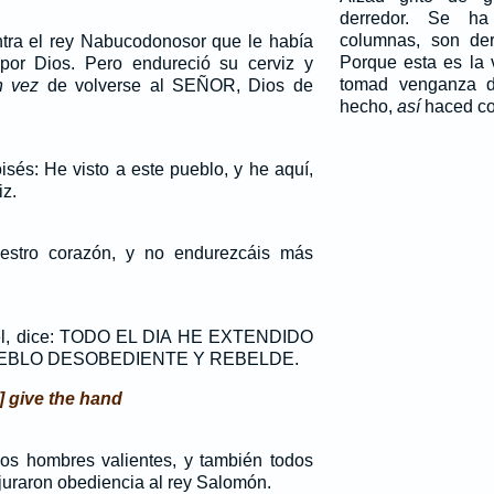
derredor. Se ha
columnas, son der
tra el rey Nabucodonosor que le había
Porque esta es la
or Dios. Pero endureció su cerviz y
tomad venganza d
n vez
de volverse al SEÑOR, Dios de
hecho,
así
haced co
sés: He visto a este pueblo, y he aquí,
iz.
uestro corazón, y no endurezcáis más
ael, dice: TODO EL DIA HE EXTENDIDO
UEBLO DESOBEDIENTE Y REBELDE.
] give the hand
 los hombres valientes, y también todos
 juraron obediencia al rey Salomón.