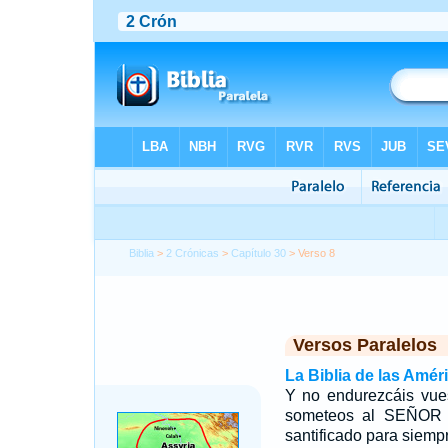
Biblia
>
2 Crónicas
>
Capítulo 30
> Verso 8
Versos Paralelos
La Biblia de las Amér
Y no endurezcáis vues
someteos al SEÑOR y
santificado para siemp