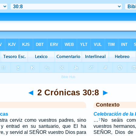
◄
2 Crónicas 30:8
►
Contexto
icas
Celebración de la
tra cerviz como vuestros padres, sino
…
No seáis com
7
 entrad en su santuario, que El ha
vuestros hermanos,
re, y servid al SEÑOR vuestro Dios para
SEÑOR, Dios de 