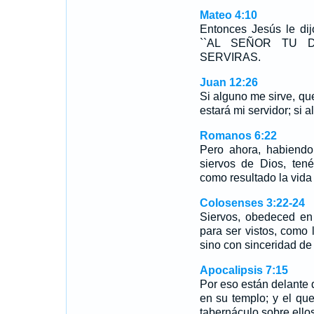
Mateo 4:10
Entonces Jesús le dij
``AL SEÑOR TU 
SERVIRAS.
Juan 12:26
Si alguno me sirve, que
estará mi servidor; si 
Romanos 6:22
Pero ahora, habiendo
siervos de Dios, tenéi
como resultado la vida 
Colosenses 3:22-24
Siervos, obedeced en 
para ser vistos, como
sino con sinceridad de
Apocalipsis 7:15
Por eso están delante d
en su templo; y el qu
tabernáculo sobre ellos