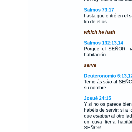
Salmos 73:17
hasta que entré en el 
fin de ellos.
which he hath
Salmos 132:13,14
Porque el SEÑOR ha 
habitación.…
serve
Deuteronomio 6:13,1
Temerás
sólo
al SEÑOR 
su nombre.…
Josué 24:15
Y si no os parece bie
habéis de servir: si a 
que
estaban
al otro la
en cuya tierra habit
SEÑOR.