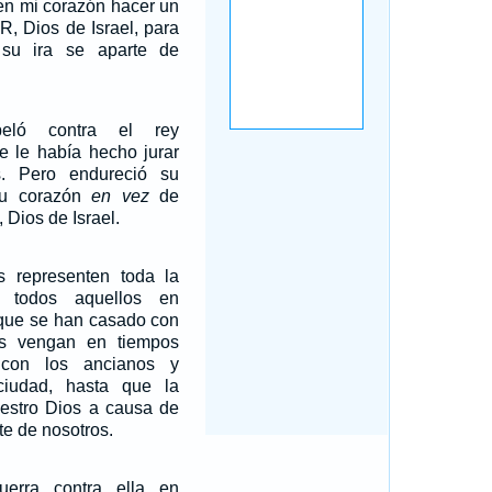
n mi corazón hacer un
, Dios de Israel, para
su ira se aparte de
eló contra el rey
 le había hecho jurar
. Pero endureció su
 su corazón
en vez
de
Dios de Israel.
s representen toda la
 todos aquellos en
 que se han casado con
as vengan en tiempos
 con los ancianos y
iudad, hasta que la
uestro Dios a causa de
te de nosotros.
uerra contra ella en