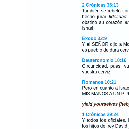
2 Crónicas 36:13
También se rebeló con
hecho jurar
fidelidad
p
obstinó su corazón
e
Israel.
Éxodo 32:9
Y el SEÑOR dijo a Moi
es pueblo de dura cerv
Deuteronomio 10:16
Circuncidad, pues, v
vuestra cerviz.
Romanos 10:21
Pero en cuanto a Isr
MIS MANOS A UN P
yield yourselves [heb
1 Crónicas 29:24
Y todos los oficiales,
los hijos del rey David