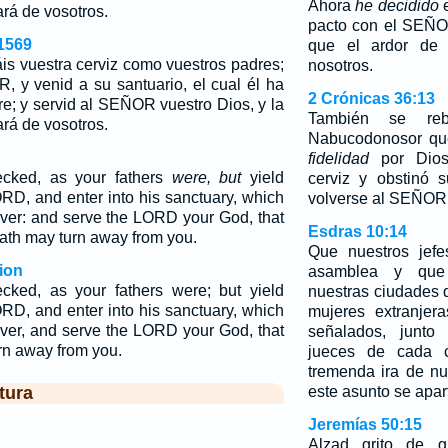
Ahora
he decidido
e
ará de vosotros.
pacto con el SEÑOR
1569
que el ardor de 
is vuestra cerviz como vuestros padres;
nosotros.
 y venid a su santuario, el cual él ha
2 Crónicas 36:13
re; y servid al SEÑOR vuestro Dios, y la
También se reb
ará de vosotros.
Nabucodonosor que
fidelidad
por Dios
ecked, as your fathers
were, but
yield
cerviz y obstinó
RD, and enter into his sanctuary, which
volverse al SEÑOR, 
 ever: and serve the LORD your God, that
Esdras 10:14
rath may turn away from you.
Que nuestros jefe
ion
asamblea y que
cked, as your fathers were; but yield
nuestras ciudades
RD, and enter into his sanctuary, which
mujeres extranjer
 ever, and serve the LORD your God, that
señalados, junto
urn away from you.
jueces de cada c
tremenda ira de n
tura
este asunto se apar
Jeremías 50:15
Alzad grito de g