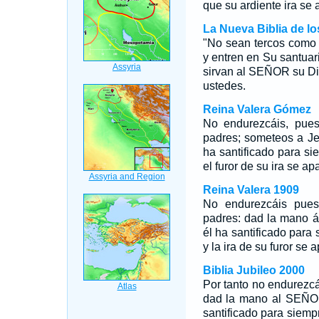
que su ardiente ira se 
La Nueva Biblia de l
"No sean tercos como
y entren en Su santuari
sirvan al SEÑOR su Dio
ustedes.
Reina Valera Gómez
No endurezcáis, pues
padres; someteos a Jeh
ha santificado para si
el furor de su ira se ap
Reina Valera 1909
No endurezcáis pues
padres: dad la mano á 
él ha santificado para 
y la ira de su furor se 
Biblia Jubileo 2000
Por tanto no endurezcá
dad la mano al SEÑOR,
santificado para siemp