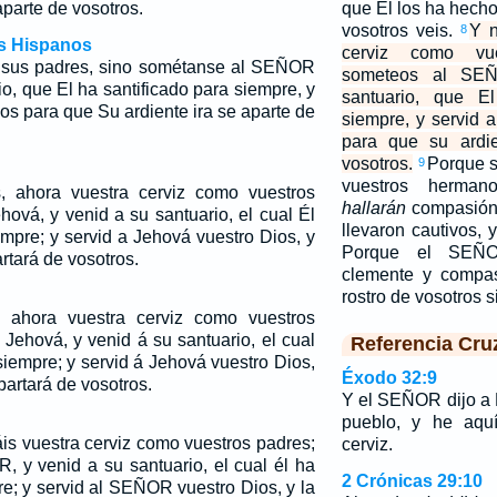
aparte de vosotros.
que El los ha hecho
vosotros veis.
Y n
8
os Hispanos
cerviz como vue
 sus padres, sino sométanse al SEÑOR
someteos al SE
o, que El ha santificado para siempre, y
santuario, que El
s para que Su ardiente ira se aparte de
siempre, y servid
para que su ardie
vosotros.
Porque s
9
vuestros herman
, ahora vuestra cerviz como vuestros
hallarán
compasión 
ová, y venid a su santuario, el cual Él
llevaron cautivos, y
empre; y servid a Jehová vuestro Dios, y
Porque el SEÑO
artará de vosotros.
clemente y compas
rostro de vosotros s
 ahora vuestra cerviz como vuestros
Jehová, y venid á su santuario, el cual
Referencia Cru
siempre; y servid á Jehová vuestro Dios,
Éxodo 32:9
apartará de vosotros.
Y el SEÑOR dijo a 
pueblo, y he aqu
is vuestra cerviz como vuestros padres;
cerviz.
 y venid a su santuario, el cual él ha
2 Crónicas 29:10
re; y servid al SEÑOR vuestro Dios, y la