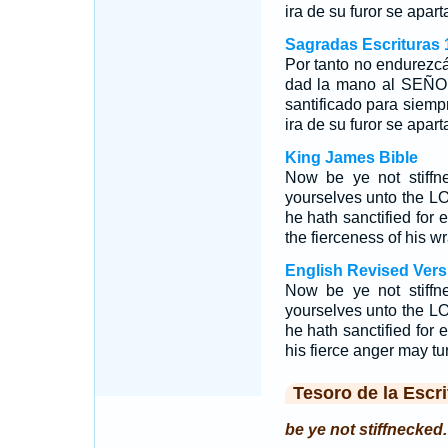
ira de su furor se apart
Sagradas Escrituras 
Por tanto no endurezcá
dad la mano al SEÑOR,
santificado para siemp
ira de su furor se apart
King James Bible
Now be ye not stiffn
yourselves unto the LO
he hath sanctified for
the fierceness of his w
English Revised Vers
Now be ye not stiffne
yourselves unto the LO
he hath sanctified for
his fierce anger may t
Tesoro de la Escri
be ye not stiffnecked.