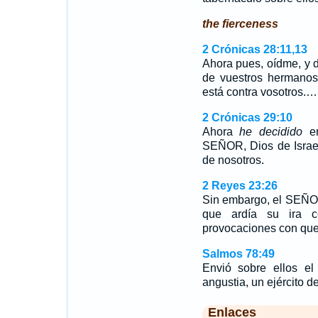
the fierceness
2 Crónicas 28:11,13
Ahora pues, oídme, y d
de vuestros hermanos
está contra vosotros.…
2 Crónicas 29:10
Ahora
he decidido
en
SEÑOR, Dios de Israel
de nosotros.
2 Reyes 23:26
Sin embargo, el SEÑOR 
que ardía su ira 
provocaciones con que
Salmos 78:49
Envió sobre ellos el 
angustia, un ejército d
Enlaces