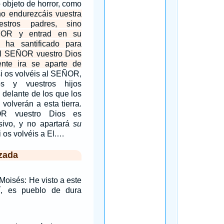
 objeto de horror, como
o endurezcáis vuestra
stros padres, sino
ÑOR y entrad en su
 ha santificado para
 al SEÑOR vuestro Dios
nte ira se aparte de
i os volvéis al SEÑOR,
os y vuestros hijos
delante de los que los
 volverán a esta tierra.
R vuestro Dios es
ivo, y no apartará
su
i os volvéis a El.…
zada
Moisés: He visto a este
í, es pueblo de dura