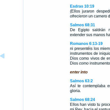
Esdras 10:19
(Ellos juraron desped
ofrecieron
un carnero de
Salmos 68:31
De Egipto saldrán m
extender sus manos ha
Romanos 6:13-19
ni presentéis los mie
instrumentos de iniqu
Dios como vivos de en
Dios
como
instrumento
enter into
Salmos 63:2
Así te contemplaba en
gloria.
Salmos 68:24
Ellos han visto tu proc
mi Rey, hacia el santua