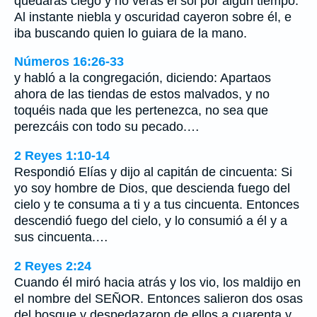
quedarás ciego y no verás el sol por algún tiempo.
Al instante niebla y oscuridad cayeron sobre él, e
iba buscando quien lo guiara de la mano.
Números 16:26-33
y habló a la congregación, diciendo: Apartaos
ahora de las tiendas de estos malvados, y no
toquéis nada que les pertenezca, no sea que
perezcáis con todo su pecado.…
2 Reyes 1:10-14
Respondió Elías y dijo al capitán de cincuenta: Si
yo soy hombre de Dios, que descienda fuego del
cielo y te consuma a ti y a tus cincuenta. Entonces
descendió fuego del cielo, y lo consumió a él y a
sus cincuenta.…
2 Reyes 2:24
Cuando él miró hacia atrás y los vio, los maldijo en
el nombre del SEÑOR. Entonces salieron dos osas
del bosque y despedazaron de ellos a cuarenta y