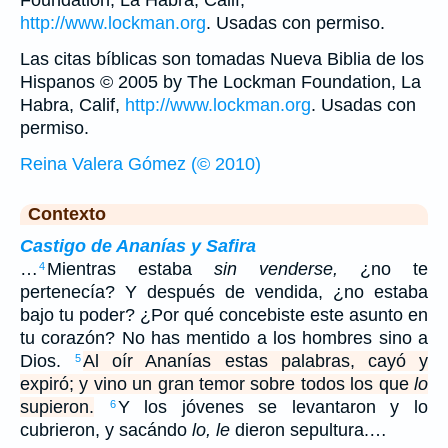
Foundation, La Habra, Calif,
http://www.lockman.org
. Usadas con permiso.
Las citas bíblicas son tomadas Nueva Biblia de los
Hispanos © 2005 by The Lockman Foundation, La
Habra, Calif,
http://www.lockman.org
. Usadas con
permiso.
Reina Valera Gómez (© 2010)
Contexto
Castigo de Ananías y Safira
…
Mientras estaba
sin venderse,
¿no te
4
pertenecía? Y después de vendida, ¿no estaba
bajo tu poder? ¿Por qué concebiste este asunto en
tu corazón? No has mentido a los hombres sino a
Dios.
Al oír Ananías estas palabras, cayó y
5
expiró; y vino un gran temor sobre todos los que
lo
supieron.
Y los jóvenes se levantaron y lo
6
cubrieron, y sacándo
lo, le
dieron sepultura.…