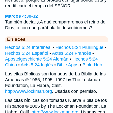
Renuevo, porque El brotará del lugar donde está y
reedificará el templo del SEÑOR.…
Marcos 4:30-32
También decía: ¿A qué compararemos el reino de
Dios, o con qué parábola lo describiremos?…
Enlaces
Hechos 5:24 Interlineal
•
Hechos 5:24 Plurilingüe
•
Hechos 5:24 Español
•
Actes 5:24 Francés
•
Apostelgeschichte 5:24 Alemán
•
Hechos 5:24
Chino
•
Acts 5:24 Inglés
•
Bible Apps
•
Bible Hub
Las citas Bíblicas son tomadas de La Biblia de las
Américas © 1986, 1995, 1997 by The Lockman
Foundation, La Habra, Calif,
http://www.lockman.org
. Usadas con permiso.
Las citas bíblicas son tomadas Nueva Biblia de los
Hispanos © 2005 by The Lockman Foundation, La
Habra, Calif,
http://www.lockman.org
. Usadas con