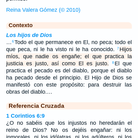
Reina Valera Gómez (© 2010)
Contexto
Los hijos de Dios
…
Todo el que permanece en El, no peca; todo el
6
que peca, ni le ha visto ni le ha conocido.
Hijos
7
míos, que nadie os engañe; el que practica la
justicia es justo, así como El es justo.
El que
8
practica el pecado es del diablo, porque el diablo
ha pecado desde el principio. El Hijo de Dios se
manifestó con este propósito: para destruir las
obras del diablo.…
Referencia Cruzada
1 Corintios 6:9
¿O no sabéis que los injustos no heredarán el
reino de Dios? No os dejéis engañar: ni los
inmorales, ni los idólatras, ni los adúlteros, ni los