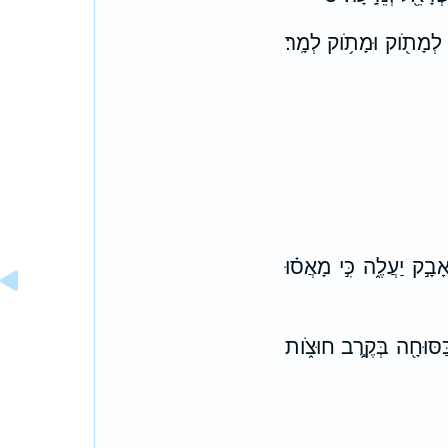
 לְמָתֹ֖וק וּמָתֹ֥וק לְמָֽר׃
אָבָ֣ק יַעֲלֶ֑ה כִּ֣י מָאֲס֗וּ
֛ם כַּסּוּחָ֖ה בְּקֶ֣רֶב חוּצֹ֑ות