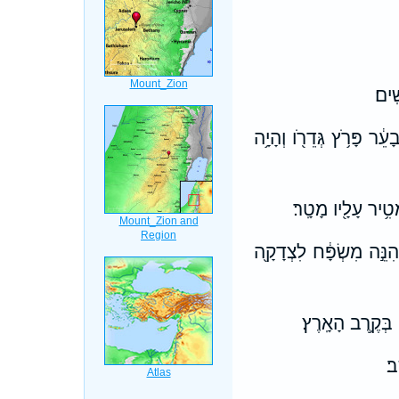
ֽׁים׃
֔ר פָּרֹ֥ץ גְּדֵרֹ֖ו וְהָיָ֥ה
ְטִ֥יר עָלָ֖יו מָטָֽר׃
ְהִנֵּ֣ה מִשְׂפָּ֔ח לִצְדָקָ֖ה
 בְּקֶ֥רֶב הָאָֽרֶץ׃
ב׃