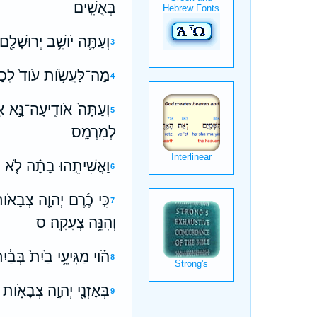
בְּאֻשִֽׁים׃
וְעַתָּ֛ה יֹושֵׁ֥ב יְרוּשָׁלִַ֖ם
3
מַה־לַּעֲשֹׂ֥ות עֹוד֙ לְכַרְמִ
4
וְעַתָּה֙ אֹודִֽיעָה־נָּ֣א אֶ
5
לְמִרְמָֽס׃
וַאֲשִׁיתֵ֣הוּ בָתָ֗ה לֹ֤א יִ
6
כִּ֣י כֶ֜רֶם יְהוָ֤ה צְבָאֹות֙
7
וְהִנֵּ֥ה צְעָקָֽה׃ ס
הֹ֗וי מַגִּיעֵ֥י בַ֙יִת֙ בְּב
8
בְּאָזְנָ֖י יְהוָ֣ה צְבָאֹ֑ות 
9