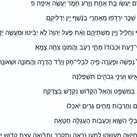
֔רֶם יַעֲשׂ֖וּ בַּ֣ת אֶחָ֑ת וְזֶ֥רַע חֹ֖מֶר יַעֲשֶׂ֥ה אֵיפָֽה׃ פ
ֵׁכָ֣ר יִרְדֹּ֑פוּ מְאַחֲרֵ֣י בַנֶּ֔שֶׁף יַ֖יִן יַדְלִיקֵֽם׃
ף וְחָלִ֛יל וָיַ֖יִן מִשְׁתֵּיהֶ֑ם וְאֵ֨ת פֹּ֤עַל יְהוָה֙ לֹ֣א יַבִּ֔יטוּ וּמַעֲשֵׂ֥ה יָדָ
ִי־דָ֑עַת וּכְבֹודֹו֙ מְתֵ֣י רָעָ֔ב וַהֲמֹונֹ֖ו צִחֵ֥ה צָמָֽא׃
ַפְשָׁ֔הּ וּפָעֲרָ֥ה פִ֖יהָ לִבְלִי־חֹ֑ק וְיָרַ֨ד הֲדָרָ֧הּ וַהֲמֹונָ֛הּ וּשְׁאֹונָ֖הּ ו
־אִ֑ישׁ וְעֵינֵ֥י גְבֹהִ֖ים תִּשְׁפַּֽלְנָה׃
 בַּמִּשְׁפָּ֑ט וְהָאֵל֙ הַקָּדֹ֔ושׁ נִקְדָּ֖שׁ בִּצְדָקָֽה׃
ָ֑ם וְחָרְבֹ֥ות מֵחִ֖ים גָּרִ֥ים יֹאכֵֽלוּ׃
חַבְלֵ֣י הַשָּׁ֑וְא וְכַעֲבֹ֥ות הָעֲגָלָ֖ה חַטָּאָֽה׃
֛ישָׁה מַעֲשֵׂ֖הוּ לְמַ֣עַן נִרְאֶ֑ה וְתִקְרַ֣ב וְתָבֹ֗ואָה עֲצַ֛ת קְדֹ֥ושׁ יִש