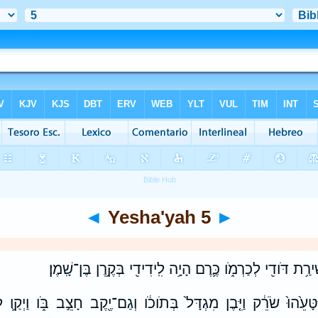
◄
Yesha'yah 5
►
ירַ֥ת דֹּודִ֖י לְכַרְמֹ֑ו כֶּ֛רֶם הָיָ֥ה לִֽידִידִ֖י בְּקֶ֥רֶן בֶּן־שָֽׁמֶן׃
ּ וַיִּטָּעֵ֙הוּ֙ שֹׂרֵ֔ק וַיִּ֤בֶן מִגְדָּל֙ בְּתֹוכֹ֔ו וְגַם־יֶ֖קֶב חָצֵ֣ב בֹּ֑ו וַיְקַ֛