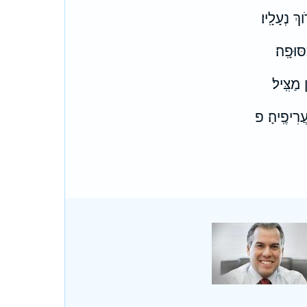
ךְ נְעָלָֽיו׃
סּוּפָֽה׃
 מַצִּֽיל׃
עֲרִיפֶֽיהָ׃ פ