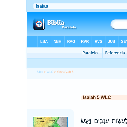
Bible
>
WLC
> Yesha'yah 5
Isaiah 5 WLC
ו לַעֲשֹׂ֥ות עֲנָבִ֖ים וַיַּ֥עַשׂ