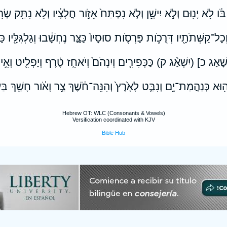
ֹּ֔ו לֹ֥א יָנ֖וּם וְלֹ֣א יִישָׁ֑ן וְלֹ֤א נִפְתַּח֙ אֵזֹ֣ור חֲלָצָ֔יו וְלֹ֥א נִתַּ֖ק שְׂרֹ֥ו
ְכָל־קַשְּׁתֹתָ֖יו דְּרֻכֹ֑ות פַּרְסֹ֤ות סוּסָיו֙ כַּצַּ֣ר נֶחְשָׁ֔בוּ וְגַלְגִּלָּ֖יו כַּ
ְשָׁאַג כ] (יִשְׁאַ֨ג ק) כַּכְּפִירִ֤ים וְיִנְהֹם֙ וְיֹאחֵ֣ז טֶ֔רֶף וְיַפְלִ֖יט וְאֵ֥ין
הַה֖וּא כְּנַהֲמַת־יָ֑ם וְנִבַּ֤ט לָאָ֙רֶץ֙ וְהִנֵּה־חֹ֔שֶׁךְ צַ֣ר וָאֹ֔ור חָשַׁ֖ךְ בַּ
Hebrew OT: WLC (Consonants & Vowels)
Versification coordinated with KJV
Bible Hub