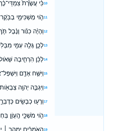
כִּ֗י עֲשֶׂ֙רֶת֙ צִמְדֵּי־כֶ
10
הֹ֛וי מַשְׁכִּימֵ֥י בַבֹּ֖קֶר ש
11
וְהָיָ֨ה כִנֹּ֜ור וָנֶ֗בֶל תֹּ֧
12
לָכֵ֛ן גָּלָ֥ה עַמִּ֖י מִבְּל
13
לָכֵ֗ן הִרְחִ֤יבָה שְּׁאֹול֙ נ
14
וַיִּשַּׁ֥ח אָדָ֖ם וַיִּשְׁפַּל
15
וַיִּגְבַּ֛ה יְהוָ֥ה צְבָאֹ֖ות
16
וְרָע֥וּ כְבָשִׂ֖ים כְּדָבְר
17
הֹ֛וי מֹשְׁכֵ֥י הֶֽעָוֹ֖ן בְּ
18
הָאֹמְרִ֗ים יְמַהֵ֧ר ׀ יָחִ
19