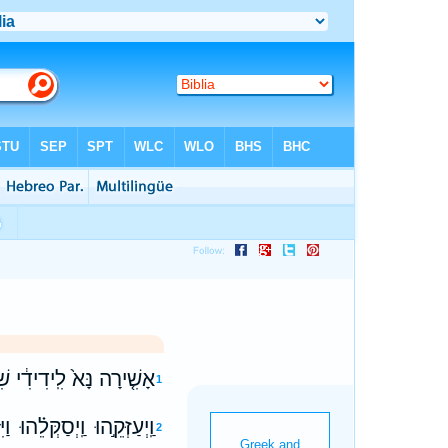
אָשִׁ֤ירָה נָּא֙ לִֽידִידִ֔י שִׁ
1
וַֽיְעַזְּקֵ֣הוּ וַֽיְסַקְּלֵ֗הו
2