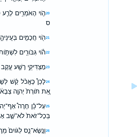
הֹ֣וי הָאֹמְרִ֥ים לָרַ֛ע ט
20
ס
הֹ֖וי חֲכָמִ֣ים בְּעֵֽינֵיהֶ֑
21
הֹ֕וי גִּבֹּורִ֖ים לִשְׁתֹּ֣ות 
22
מַצְדִּיקֵ֥י רָשָׁ֖ע עֵ֣קֶב ש
23
לָכֵן֩ כֶּאֱכֹ֨ל קַ֜שׁ לְשֹׁ
24
אֵ֚ת תֹּורַת֙ יְהוָ֣ה צְבָאֹ֔ו
עַל־כֵּ֡ן חָרָה֩ אַף־יְהוָ֨ה בְ
25
בְּכָל־זֹאת֙ לֹא־שָׁ֣ב אַפֹּ֔ו 
וְנָֽשָׂא־נֵ֤ס לַגֹּויִם֙ מֵר
26