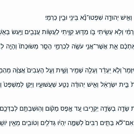
 וְאִ֣ישׁ יְהוּדָ֑ה שִׁפְטוּ־נָ֕א בֵּינִ֖י וּבֵ֥ין כַּרְמִֽי׃
֔י וְלֹ֥א עָשִׂ֖יתִי בֹּ֑ו מַדּ֧וּעַ קִוֵּ֛יתִי לַעֲשֹׂ֥ות עֲנָבִ֖ים וַיַּ֥עַשׂ בְּאֻשִ
תְכֶ֔ם אֵ֛ת אֲשֶׁר־אֲנִ֥י עֹשֶׂ֖ה לְכַרְמִ֑י הָסֵ֤ר מְשׂוּכָּתֹו֙ וְהָיָ֣ה לְבָעֵ
זָּמֵר֙ וְלֹ֣א יֵעָדֵ֔ר וְעָלָ֥ה שָׁמִ֖יר וָשָׁ֑יִת וְעַ֤ל הֶעָבִים֙ אֲצַוֶּ֔ה מֵהַמ
 בֵּ֣ית יִשְׂרָאֵ֔ל וְאִ֣ישׁ יְהוּדָ֔ה נְטַ֖ע שַׁעֲשׁוּעָ֑יו וַיְקַ֤ו לְמִשְׁפָּט֙ ו
ַ֔יִת שָׂדֶ֥ה בְשָׂדֶ֖ה יַקְרִ֑יבוּ עַ֚ד אֶ֣פֶס מָקֹ֔ום וְהֽוּשַׁבְתֶּ֥ם לְבַדְּכֶ֖ם
אִם־לֹ֞א בָּתִּ֤ים רַבִּים֙ לְשַׁמָּ֣ה יִֽהְי֔וּ גְּדֹלִ֥ים וְטֹובִ֖ים מֵאֵ֥ין יֹושֵֽׁ