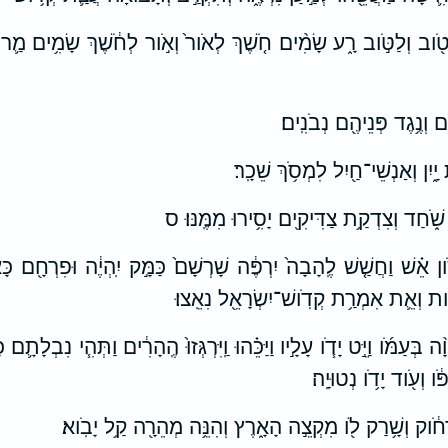
ֹ֖וב וְלַטֹּ֣וב רָ֑ע שָׂמִ֨ים חֹ֤שֶׁךְ לְאֹור֙ וְאֹ֣ור לְחֹ֔שֶׁךְ שָׂמִ֥ים מַ֛ר
ם וְנֶ֥גֶד פְּנֵיהֶ֖ם נְבֹנִֽים׃
יָ֑יִן וְאַנְשֵׁי־חַ֖יִל לִמְסֹ֥ךְ שֵׁכָֽר׃
ֹׁ֑חַד וְצִדְקַ֥ת צַדִּיקִ֖ים יָסִ֥ירוּ מִמֶּֽנּוּ׃ ס
֣ון אֵ֗שׁ וַחֲשַׁ֤שׁ לֶֽהָבָה֙ יִרְפֶּ֔ה שָׁרְשָׁם֙ כַּמָּ֣ק יִֽהְיֶ֔ה וּפִרְחָ֖ם כָּ
ת וְאֵ֛ת אִמְרַ֥ת קְדֹֽושׁ־יִשְׂרָאֵ֖ל נִאֵֽצוּ׃
ּעַמֹּ֜ו וַיֵּ֣ט יָדֹ֧ו עָלָ֣יו וַיַּכֵּ֗הוּ וַֽיִּרְגְּזוּ֙ הֶֽהָרִ֔ים וַתְּהִ֧י נִבְלָתָ
וְעֹ֖וד יָדֹ֥ו נְטוּיָֽה׃
ָחֹ֔וק וְשָׁ֥רַק לֹ֖ו מִקְצֵ֣ה הָאָ֑רֶץ וְהִנֵּ֥ה מְהֵרָ֖ה קַ֥ל יָבֹֽוא׃