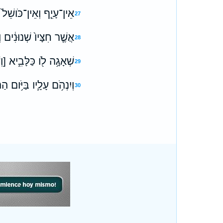
אֵין־עָיֵ֤ף וְאֵין־כֹּושֵׁל֙ ב
27
אֲשֶׁ֤ר חִצָּיו֙ שְׁנוּנִ֔ים ו
28
שְׁאָגָ֥ה לֹ֖ו כַּלָּבִ֑יא [ו
29
וְיִנְהֹ֥ם עָלָ֛יו בַּיֹּ֥ום 
30