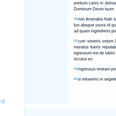
pretium canis in domu
Dominum Deum tuum
non fenerabis fratr
19
tuo absque usura id qu
ad quam ingredieris p
cum voveris votum 
21
moratus fueris reputab
egressum est de labiis 
locutus es
ingressus vineam pro
24
si intraveris in seg
25