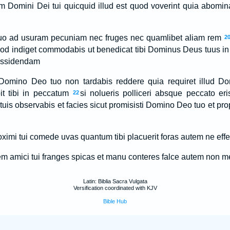
m Domini Dei tui quicquid illud est quod voverint quia abomin
i tuo ad usuram pecuniam nec fruges nec quamlibet aliam rem
2
od indiget commodabis ut benedicat tibi Dominus Deus tuus in 
ossidendam
Domino Deo tuo non tardabis reddere quia requiret illud Do
it tibi in peccatum
si nolueris polliceri absque peccato eri
22
tuis observabis et facies sicut promisisti Domino Deo tuo et prop
ximi tui comede uvas quantum tibi placuerit foras autem ne eff
etem amici tui franges spicas et manu conteres falce autem non m
Latin: Biblia Sacra Vulgata
Versification coordinated with KJV
Bible Hub