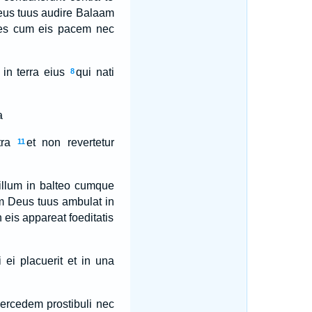
eus tuus audire Balaam
ies cum eis pacem nec
in terra eius
qui nati
8
a
ra
et non revertetur
11
illum in balteo cumque
m Deus tuus ambulat in
n eis appareat foeditatis
 ei placuerit et in una
ercedem prostibuli nec