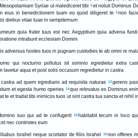
Mesopotamiam Syriae ut malediceret tibi
et noluit Dominus D
5
em eius in benedictionem tuam eo quod diligeret te
non fac
6
is diebus vitae tuae in sempiternum
meum quia frater tuus est nec Aegyptium quia advena fuisti 
eneratione intrabunt ecclesiam Domini
is adversus hostes tuos in pugnam custodies te ab omni re mal
 homo qui nocturno pollutus sit somnio egredietur extra cast
lavetur aqua et post solis occasum regredietur in castra
 castra ad quem egrediaris ad requisita naturae
gerens pax
13
cuitum et egesta humo operies
quo relevatus es Dominus eni
14
 te et tradat tibi inimicos tuos ut sint castra tua sancta et nihil i
omino suo qui ad te confugerit
habitabit tecum in loco qui
16
et nec contristes eum
iliabus Israhel neque scortator de filiis Israhel
non offeres m
18