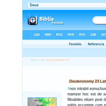
Bible
>
Latin
> Deuteronomium 23
Deuteronomy 23 Lat
non intrabit eunuchus
1
mamzer hoc est de s
Moabites etiam post 
vobis occurrere cum p