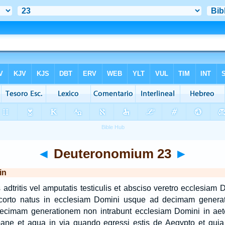
◄
Deuteronomium 23
►
in
 adtritis vel amputatis testiculis et absciso veretro ecclesiam 
corto natus in ecclesiam Domini usque ad decimam genera
decimam generationem non intrabunt ecclesiam Domini in ae
ane et aqua in via quando egressi estis de Aegypto et quia