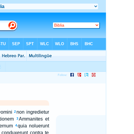
Domini
non ingredietur
2
tionem
Ammanites et
3
ternum
quia noluerunt
4
 conduxerunt contra te