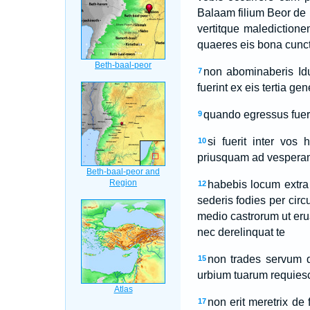
Balaam filium Beor de 
vertitque malediction
quaeres eis bona cunct
non abominaberis Idu
7
fuerint ex eis tertia g
quando egressus fuer
9
si fuerit inter vos
10
priusquam ad vesperam 
habebis locum extra
12
sederis fodies per cir
medio castrorum ut eruat
nec derelinquat te
non trades servum d
15
urbium tuarum requiesc
non erit meretrix de f
17