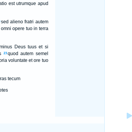
atio est utrumque apud
sed alieno fratri autem
0
omni opere tuo in terra
minus Deus tuus et si
s
quod autem semel
23
ria voluntate et ore tuo
eras tecum
etes