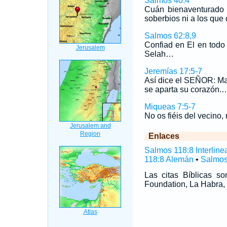
Salmos 40:4
Cuán bienaventurado 
soberbios ni a los que
Salmos 62:8,9
Confiad en El en todo 
Selah…
Jeremías 17:5-7
Así dice el SEÑOR: Mal
se aparta su corazón.
Miqueas 7:5-7
No os fiéis del vecino,
Enlaces
Salmos 118:8 Interline
118:8 Alemán
•
Salmos
Las citas Bíblicas 
Foundation, La Habra, 