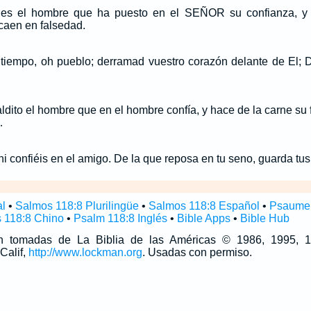
es el hombre que ha puesto en el SEÑOR su confianza, y 
 caen en falsedad.
tiempo, oh pueblo; derramad vuestro corazón delante de El; D
dito el hombre que en el hombre confía, y hace de la carne su
…
 ni confiéis en el amigo. De la que reposa en tu seno, guarda tu
al
•
Salmos 118:8 Plurilingüe
•
Salmos 118:8 Español
•
Psaume 
 118:8 Chino
•
Psalm 118:8 Inglés
•
Bible Apps
•
Bible Hub
son tomadas de La Biblia de las Américas © 1986, 1995,
Calif,
http://www.lockman.org
. Usadas con permiso.