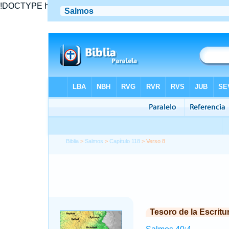
!DOCTYPE html PUBLIC "-//W3C//DTD XHTML 1.0 Transitional//
Biblia
>
Salmos
>
Capítulo 118
> Verso 8
Tesoro de la Escritu