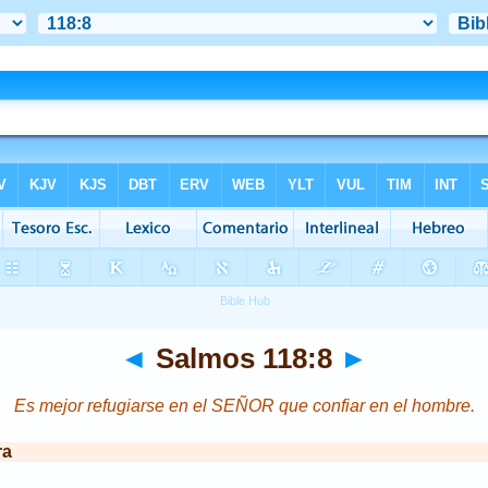
EN" "http://www.w3.org/TR/xhtml1/DTD/xhtml1-transitional.dt
◄
Salmos 118:8
►
Es mejor refugiarse en el SEÑOR que confiar en el hombre.
ra