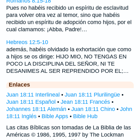
Romanos 8:15-18
Pues no habéis recibido un espíritu de esclavitud
para volver otra vez al temor, sino que habéis
recibido un espíritu de adopción como hijos, por el
cual clamamos: ¡Abba, Padre!…
Hebreos 12:5-10
además, habéis olvidado la exhortación que como
a hijos se os dirige: HIJO MIO, NO TENGAS EN
POCO LA DISCIPLINA DEL SEÑOR, NI TE
DESANIMES AL SER REPRENDIDO POR EL;…
Enlaces
Juan 18:11 Interlineal
•
Juan 18:11 Plurilingüe
•
Juan 18:11 Español
•
Jean 18:11 Francés
•
Johannes 18:11 Alemán
•
Juan 18:11 Chino
•
John
18:11 Inglés
•
Bible Apps
•
Bible Hub
Las citas Bíblicas son tomadas de La Biblia de las
Américas © 1986, 1995, 1997 by The Lockman