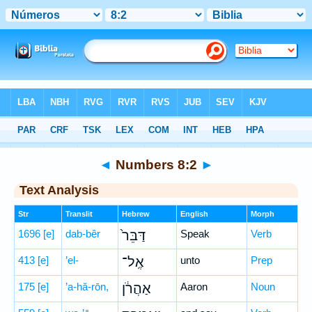
Bible
>
Hebrew
> Numbers 8:2
◄
Numbers 8:2
►
Text Analysis
Str
Translit
Hebrew
English
Morph
1696
[e]
dab-bêr
דַּבֵּר֙
Speak
Verb
413
[e]
’el-
אֶֽל־
unto
Prep
175
[e]
’a-hă-rōn,
אַהֲרֹ֔ן
Aaron
Noun