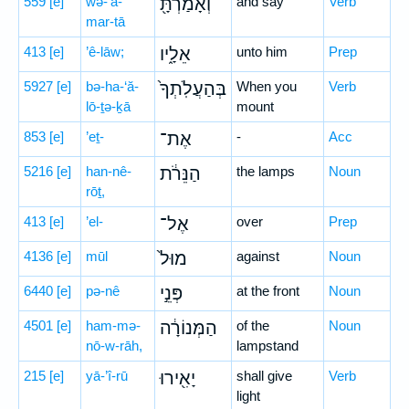
559
[e]
wə-’ā-
וְאָמַרְתָּ֖
and say
Verb
mar-tā
413
[e]
’ê-lāw;
אֵלָ֑יו
unto him
Prep
5927
[e]
bə-ha-‘ă-
בְּהַעֲלֹֽתְךָ֙
When you
Verb
lō-ṯə-ḵā
mount
853
[e]
’eṯ-
אֶת־
-
Acc
5216
[e]
han-nê-
הַנֵּרֹ֔ת
the lamps
Noun
rōṯ,
413
[e]
’el-
אֶל־
over
Prep
4136
[e]
mūl
מוּל֙
against
Noun
6440
[e]
pə-nê
פְּנֵ֣י
at the front
Noun
4501
[e]
ham-mə-
הַמְּנוֹרָ֔ה
of the
Noun
nō-w-rāh,
lampstand
215
[e]
yā-’î-rū
יָאִ֖ירוּ
shall give
Verb
light