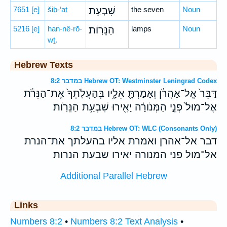
7651
[e]
šiḇ-‘aṯ
שִׁבְעַ֥ת
the seven
Noun
5216
[e]
han-nê-rō-
הַנֵּרֽוֹת׃
lamps
Noun
wṯ.
Hebrew Texts
במדבר 8:2 Hebrew OT: Westminster Leningrad Codex
דַּבֵּר֙ אֶֽל־אַהֲרֹ֔ן וְאָמַרְתָּ֖ אֵלָ֑יו בְּהַעֲלֹֽתְךָ֙ אֶת־הַנֵּרֹ֔ת
אֶל־מוּל֙ פְּנֵ֣י הַמְּנֹורָ֔ה יָאִ֖ירוּ שִׁבְעַ֥ת הַנֵּרֹֽות׃
במדבר 8:2 Hebrew OT: WLC (Consonants Only)
דבר אל־אהרן ואמרת אליו בהעלתך את־הנרת
אל־מול פני המנורה יאירו שבעת הנרות׃
Additional Parallel Hebrew
Links
Numbers 8:2
•
Numbers 8:2 Text Analysis
•