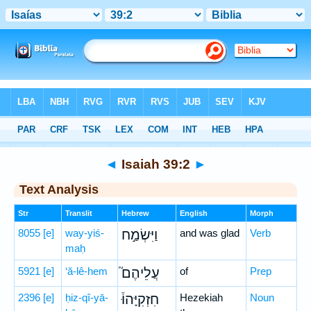
Bible
>
Hebrew
> Isaiah 39:2
◄
Isaiah 39:2
►
Text Analysis
Str
Translit
Hebrew
English
Morph
8055
[e]
way-yiś-
וַיִּשְׂמַ֣ח
and was glad
Verb
maḥ
5921
[e]
‘ă-lê-hem
עֲלֵיהֶם֮
of
Prep
2396
[e]
ḥiz-qî-yā-
חִזְקִיָּהוּ֒
Hezekiah
Noun