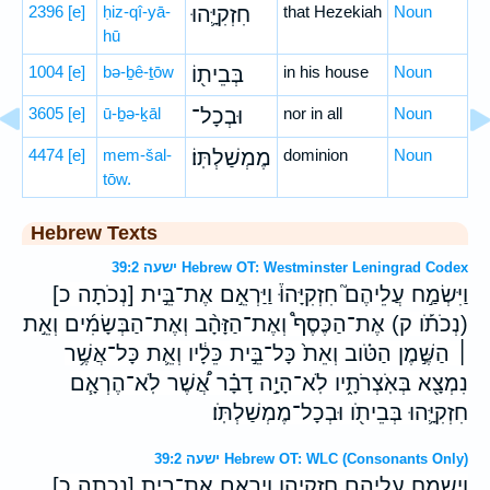
2396
[e]
ḥiz-qî-yā-
חִזְקִיָּ֛הוּ
that Hezekiah
Noun
hū
1004
[e]
bə-ḇê-ṯōw
בְּבֵית֖וֹ
in his house
Noun
3605
[e]
ū-ḇə-ḵāl
וּבְכָל־
nor in all
Noun
4474
[e]
mem-šal-
מֶמְשַׁלְתּֽוֹ׃
dominion
Noun
tōw.
Hebrew Texts
ישעה 39:2 Hebrew OT: Westminster Leningrad Codex
וַיִּשְׂמַ֣ח עֲלֵיהֶם֮ חִזְקִיָּהוּ֒ וַיַּרְאֵ֣ם אֶת־בֵּ֣ית [נְכֹתָה כ]
(נְכֹתֹ֡ו ק) אֶת־הַכֶּסֶף֩ וְאֶת־הַזָּהָ֨ב וְאֶת־הַבְּשָׂמִ֜ים וְאֵ֣ת
׀ הַשֶּׁ֣מֶן הַטֹּ֗וב וְאֵת֙ כָּל־בֵּ֣ית כֵּלָ֔יו וְאֵ֛ת כָּל־אֲשֶׁ֥ר
נִמְצָ֖א בְּאֹֽצְרֹתָ֑יו לֹֽא־הָיָ֣ה דָבָ֗ר אֲ֠שֶׁר לֹֽא־הֶרְאָ֧ם
חִזְקִיָּ֛הוּ בְּבֵיתֹ֖ו וּבְכָל־מֶמְשַׁלְתֹּֽו׃
ישעה 39:2 Hebrew OT: WLC (Consonants Only)
וישמח עליהם חזקיהו ויראם את־בית [נכתה כ]