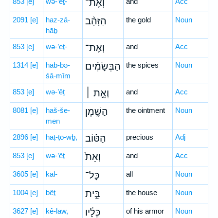
853
[e]
wə-’eṯ-
וְאֶת־
and
Acc
2091
[e]
haz-zā-
הַזָּהָ֨ב
the gold
Noun
hāḇ
853
[e]
wə-’eṯ-
וְאֶת־
and
Acc
1314
[e]
hab-bə-
הַבְּשָׂמִ֜ים
the spices
Noun
śā-mîm
853
[e]
wə-’êṯ
וְאֵ֣ת ׀
and
Acc
8081
[e]
haš-še-
הַשֶּׁ֣מֶן
the ointment
Noun
men
2896
[e]
haṭ-ṭō-wḇ,
הַטּ֗וֹב
precious
Adj
853
[e]
wə-’êṯ
וְאֵת֙
and
Acc
3605
[e]
kāl-
כָּל־
all
Noun
1004
[e]
bêṯ
בֵּ֣ית
the house
Noun
3627
[e]
kê-lāw,
כֵּלָ֔יו
of his armor
Noun