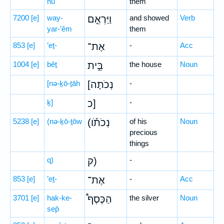
hū
them
7200
[e]
way-
וַיַּרְאֵ֣ם
and showed
Verb
yar-’êm
them
853
[e]
’eṯ-
אֶת־
-
Acc
1004
[e]
bêṯ
בֵּ֣ית
the house
Noun
[nə-ḵō-ṯāh
[נְכֹתָה
-
ḵ]
כ]
-
5238
[e]
(nə-ḵō-ṯōw
(נְכֹתֹ֡ו
of his
Noun
precious
things
q)
ק)
-
853
[e]
’eṯ-
אֶת־
-
Acc
3701
[e]
hak-ke-
הַכֶּסֶף֩
the silver
Noun
sep̄