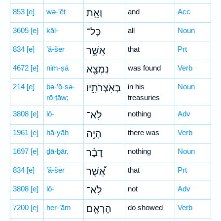
853
[e]
wə-’êṯ
וְאֵ֛ת
and
Acc
3605
[e]
kāl-
כָּל־
all
Noun
834
[e]
’ă-šer
אֲשֶׁ֥ר
that
Prt
4672
[e]
nim-ṣā
נִמְצָ֖א
was found
Verb
214
[e]
bə-’ō-ṣə-
בְּאֹֽצְרֹתָ֑יו
in his
Noun
rō-ṯāw;
treasuries
3808
[e]
lō-
לֹֽא־
nothing
Adv
1961
[e]
hā-yāh
הָיָ֣ה
there was
Verb
1697
[e]
ḏā-ḇār,
דָבָ֗ר
nothing
Noun
834
[e]
’ă-šer
אֲ֠שֶׁר
that
Prt
3808
[e]
lō-
לֹֽא־
not
Adv
7200
[e]
her-’ām
הֶרְאָ֧ם
do showed
Verb